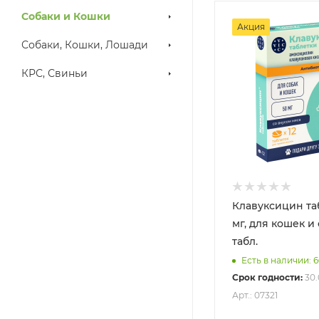
Собаки и Кошки
Акция
Собаки, Кошки, Лошади
КРС, Свиньи
Клавуксицин та
мг, для кошек и 
табл.
Есть в наличии: 
Срок годности:
30.
Арт.: 07321