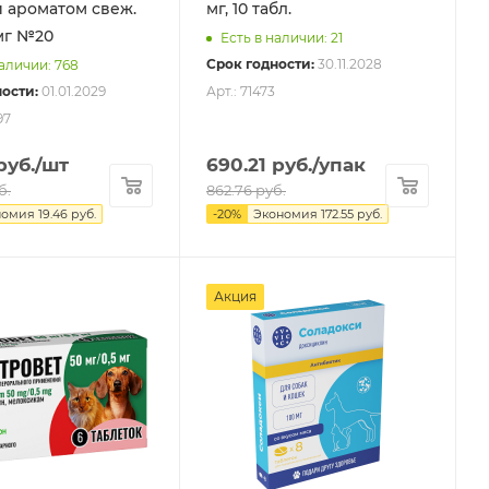
и ароматом свеж.
мг, 10 табл.
мг №20
Есть в наличии: 21
Срок годности:
30.11.2028
наличии: 768
ости:
01.01.2029
Арт.: 71473
97
руб.
/шт
690.21
руб.
/упак
б.
862.76
руб.
номия
19.46
руб.
-
20
%
Экономия
172.55
руб.
Акция