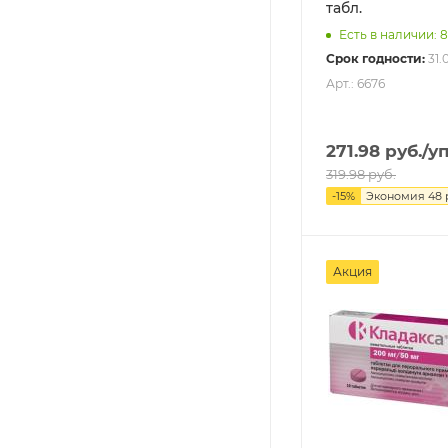
табл.
Есть в наличии: 
Срок годности:
31.
Арт.: 6676
271.98
руб.
/у
319.98
руб.
-
15
%
Экономия
48
Акция