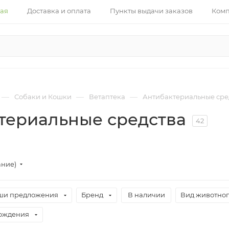
ная
Доставка и оплата
Пункты выдачи заказов
Ком
—
—
—
Собаки и Кошки
Ветаптека
Антибактериальные сре
териальные средства
42
ание)
ши предложения
Бренд
В наличии
Вид животно
хождения