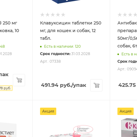
 250 мг
Клавуксицин таблетки 250
Антибак
ковка, 10
мг, для кошек и собак, 12
препара
табл.
50мг/0,5
собак, 6
848
Есть в наличии: 120
01.2028
Срок годности:
31.03.2028
Есть в н
Арт.: 07338
Срок годн
Арт.: 090
пак
491.94
руб.
/упак
425.75
78
руб.
Акция
Акция