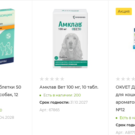
Акция
блетки 50
Амклав Вет 100 мг, 10 табл.
OKVET Д
собак, 12
для коше
Есть в наличии: 200
аромато
Срок годности:
31.10.2027
№12
Арт.: 67865
60
04.2028
Есть в 
Срок годн
Арт.: AB17