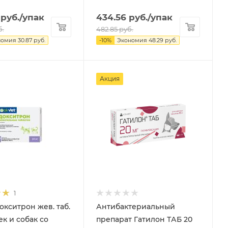
руб.
/упак
434.56
руб.
/упак
б.
482.85
руб.
номия
30.87
руб.
-
10
%
Экономия
48.29
руб.
Акция
1
окситрон жев. таб.
Антибактериальный
 и собак со
препарат Гатилон ТАБ 20