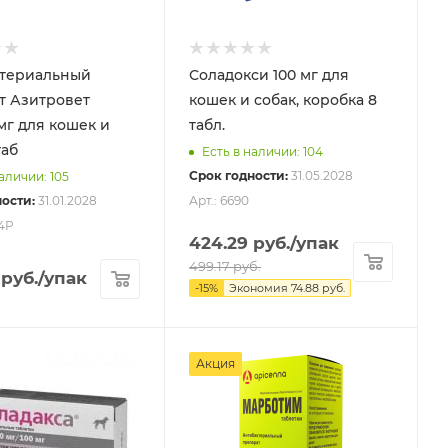
териальный
Соладокси 100 мг для
т Азитровет
кошек и собак, коробка 8
мг для кошек и
табл.
таб
Есть в наличии: 104
Срок годности:
31.05.2028
аличии: 105
ости:
31.01.2028
Арт.: 6690
94Р
424.29
руб.
/упак
499.17
руб.
руб.
/упак
-
15
%
Экономия
74.88
руб.
Акция