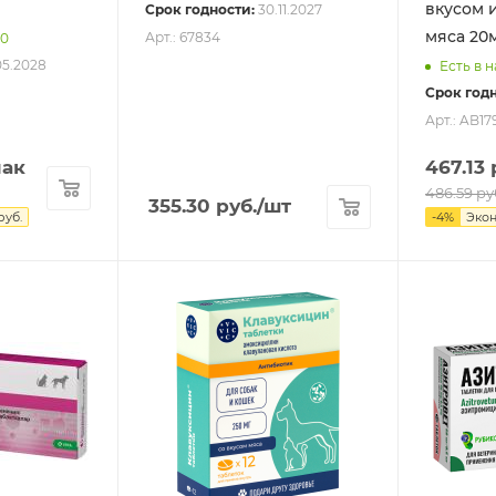
вкусом 
Срок годности:
30.11.2027
мяса 20
Арт.: 67834
80
05.2028
Есть в 
Срок годн
Арт.: AB17
пак
467.13
486.59
ру
355.30
руб.
/шт
руб.
-
4
%
Эко