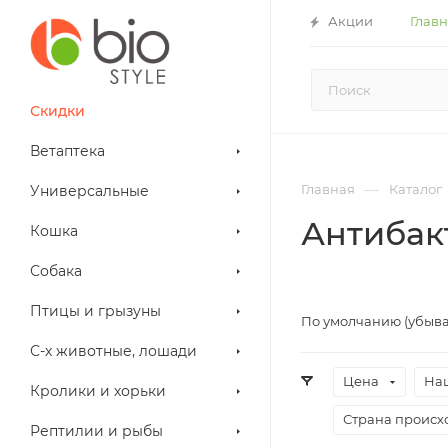
Акции
Глав
Скидки
Ветаптека
—
Главная
Каталог
Универсальные
Антибак
Кошка
Собака
Птицы и грызуны
По умолчанию (убыв
С-х животные, лошади
Цена
На
Кролики и хорьки
Страна проис
Рептилии и рыбы