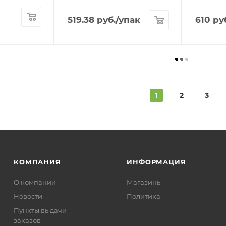
519.38
руб.
/упак
610
ру
1
2
3
КОМПАНИЯ
ИНФОРМАЦИЯ
О компании
Магазины
Новости
Политика
Пункты выдачи
заказов