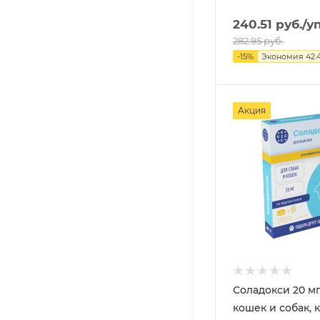
240.51
руб.
/у
282.95
руб.
-
15
%
Экономия
42.
Акция
Соладокси 20 мг
кошек и собак, 