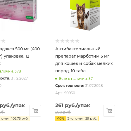
дакса 500 мг (400
Антибактериальный
, 12
препарат Марботим 5 мг
к
для кошек и собак мелких
пород, 10 табл.
наличии: 378
ости:
31.12.2027
Есть в наличии: 37
0
Срок годности:
31.07.2028
Арт.: 90930
руб.
/упак
261
руб.
/упак
уб.
290
руб.
ономия
103.76
руб.
-
10
%
Экономия
29
руб.