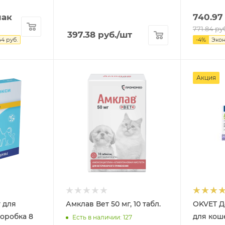
пак
740.97
771.84
ру
397.38
руб.
/шт
44
руб.
-
4
%
Эко
Акция
 для
Амклав Вет 50 мг, 10 табл.
OKVET Д
коробка 8
для кошек
Есть в наличии: 127