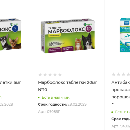
летки 5мг
Марбофлокс таблетки 20мг
Антибак
№10
препара
порошок,
4
Есть в наличии: 1
г
02.2028
Срок годности:
28.02.2029
Арт.: 09089Р
Есть в 
Срок годн
Арт.: 9490