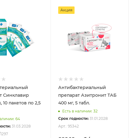
Акция
териальный
Антибактериальный
т Синклавир
препарат Азитронит ТАБ
 10 пакетов по 2,5
400 мг, 5 табл.
Есть в наличии: 32
Срок годности:
31.01.2028
наличии: 64
ости:
31.03.2028
Арт.: 95342
/1297