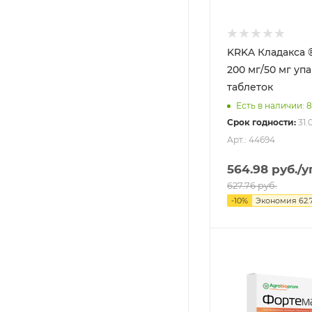
KRKA Кладакса ®
200 мг/50 мг упа
таблеток
Есть в наличии: 
Срок годности:
31.
Арт.: 44694
564.98
руб.
/у
627.76
руб.
-
10
%
Экономия
62.