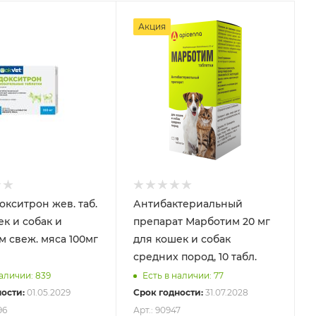
Акция
окситрон жев. таб.
Антибактериальный
к и собак и
препарат Марботим 20 мг
м свеж. мяса 100мг
для кошек и собак
средних пород, 10 табл.
наличии: 839
Есть в наличии: 77
ости:
01.05.2029
Срок годности:
31.07.2028
96
Арт.: 90947