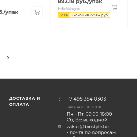
892.18
руб.
/упак
1 115.22
руб.
б.
/упак
-
20
%
Экономия
223.04
руб.
ДОСТАВКА И
+7 495 354 0303
ОПЛАТА
ЗАКАЗАТЬ ЗВОНОК
Пн - Пт: 09:00-18:00
Сб, Вс: выходной
zakaz@biostyle.biz
- почта по вопросам