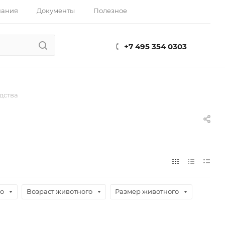
пания
Документы
Полезное
+7 495 354 0303
дства
го
Возраст животного
Размер животного