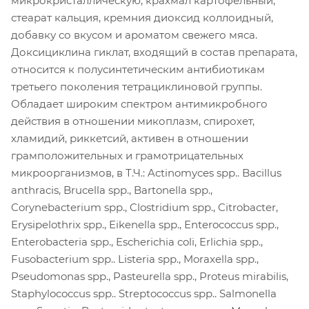
микрокристаллическую, крахмал картофельный,
стеарат кальция, кремния диоксид коллоидный,
добавку со вкусом и ароматом свежего мяса.
Доксициклина гиклат, входящий в состав препарата,
относится к полусинтетическим антибиотикам
третьего поколения тетрациклиновой группы.
Обладает широким спектром антимикробного
действия в отношении микоплазм, спирохет,
хламидий, риккетсий, активен в отношении
грамположительных и грамотрицательных
микроорганизмов, в Т.Ч.: Actinomyces spp.. Bacillus
anthracis, Brucella spp., Bartonella spp.,
Corynebacterium spp., Clostridium spp., Citrobacter,
Erysipelothrix spp., Eikenella spp., Enterococcus spp.,
Enterobacteria spp., Escherichia coli, Erlichia spp.,
Fusobacterium spp.. Listeria spp., Moraxella spp.,
Pseudomonas spp., Pasteurella spp., Proteus mirabilis,
Staphylococcus spp.. Streptococcus spp.. Salmonella