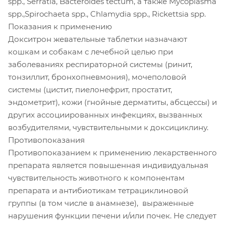
spp., Serratia, Bacteroides tectum, a также Mycoplasma
spp.,Spirochaeta spp., Chlamydia spp., Rickettsia spp.
Показания к применению
Докситрон жевательные таблетки назначают
кошкам и собакам с лечебной целью при
заболеваниях респираторной системы (ринит,
тонзиллит, бронхопневмония), мочеполовой
системы (цистит, пиелонефрит, простатит,
эндометрит), кожи (гнойные дерматиты, абсцессы) и
других ассоциированных инфекциях, вызванных
возбудителями, чувствительными к доксициклину.
Противопоказания
Противопоказанием к применению лекарственного
препарата является повышенная индивидуальная
чувствительность животного к компонентам
препарата и антибиотикам тетрациклиновой
группы (в том числе в анамнезе), выраженные
нарушения функции печени и/или почек. Не следует