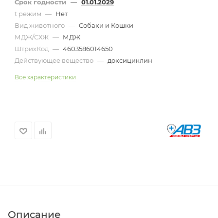
Срок годности
—
01.01.2029
t режим
—
Нет
Вид животного
—
Собаки и Кошки
МДЖ/СХЖ
—
МДЖ
ШтрихКод
—
4603586014650
Действующее вещество
—
доксициклин
Все характеристики
Описание