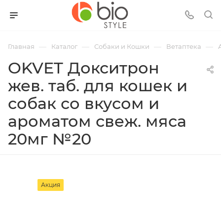
—
—
—
—
Главная
Каталог
Собаки и Кошки
Ветаптека
OKVET Докситрон
жев. таб. для кошек и
собак со вкусом и
ароматом свеж. мяса
20мг №20
Акция