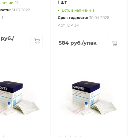
1 шт
аличии: 11
ости:
31.07.2028
Есть в наличии: 1
-1
Срок годности:
30.04.2028
Арт.: QP13-1
руб.
/
584
руб.
/упак