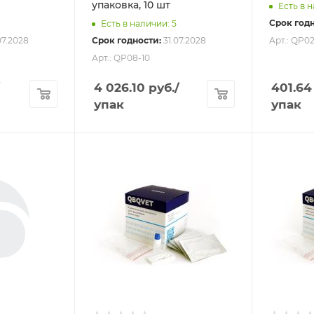
упаковка, 10 шт
Есть в н
Срок годн
Есть в наличии: 5
07.2028
Срок годности:
31.07.2028
Арт.: QP02
Арт.: QP08-10
4 026.10
руб.
/
401.64
упак
упак