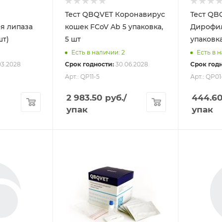
Тест QBQVET Коронавирус
Тест QB
я липаза
кошек FCoV Ab 5 упаковка,
Дирофил
шт)
5 шт
упаковка
Есть в наличии: 2
Есть в н
03.2028
Срок годности:
30.06.2028
Срок годн
Арт.: QP11-5
Арт.: QP01
2 983.50
руб.
/
444.6
упак
упак