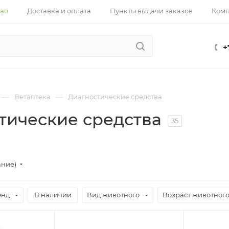
ная
Доставка и оплата
Пункты выдачи заказов
Ком
+
—
—
Ветаптека
Диагностические средства
тические средства
35
ание)
енд
В наличии
Вид животного
Возраст животног