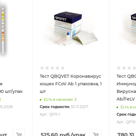
Тест QBQVET Коронавирус
Тест QB
ие
кошек FCoV Ab 1 упаковка, 1
Иммуно
00 шт/упак
шт
Вирусна
3
Есть в наличии: 3
05.2028
Срок годности:
30.11.2027
Есть в 
Арт.: QP11-1
Срок годн
Арт.: QP10
/шт
525.60
руб.
/упак
780.31