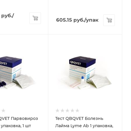
руб.
/
605.15
руб.
/упак
QVET Парвовироз
Тест QBQVET Болезнь
СРV Ag 1 упаковка, 1 шт
Лайма Lyme Ab 1 упаковка,