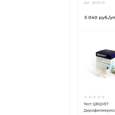
Арт.: QP03-10
5 040
руб.
/у
Тест QBQVET
Дирофилияриоз