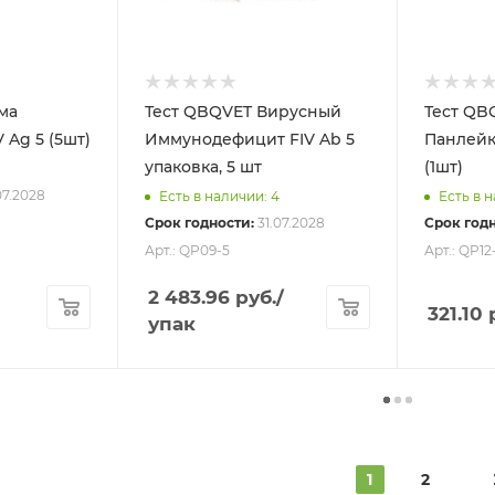
ма
Тест QBQVET Вирусный
Тест QB
плотоядных CDV Ag 5 (5шт)
Иммунодефицит FIV Ab 5
Панлейк
упаковка, 5 шт
(1шт)
07.2028
Есть в наличии: 4
Есть в 
Срок годности:
31.07.2028
Срок годн
Арт.: QP09-5
Арт.: QP12
2 483.96
руб.
/
321.10
р
упак
1
2