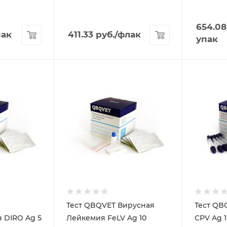
654.08
пак
411.33
руб.
/флак
упак
Тест QBQVET Вирусная
Тест QB
 DIRO Ag 5
Лейкемия FeLV Ag 10