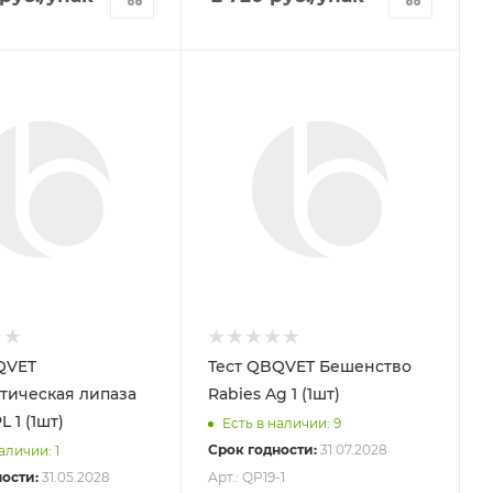
QVET
Тест QBQVET Бешенство
тическая липаза
Rabies Ag 1 (1шт)
L 1 (1шт)
Есть в наличии: 9
Срок годности:
31.07.2028
аличии: 1
ости:
31.05.2028
Арт.: QP19-1