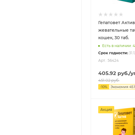
Гепатовет Актив
жевательные та
кошек, 30 таб.
Есть в наличии: 4
Срок годности:
31.
Арт.: 56424
405.92
руб.
/у
451.02
руб.
-
10
%
Экономия
45.
Акция