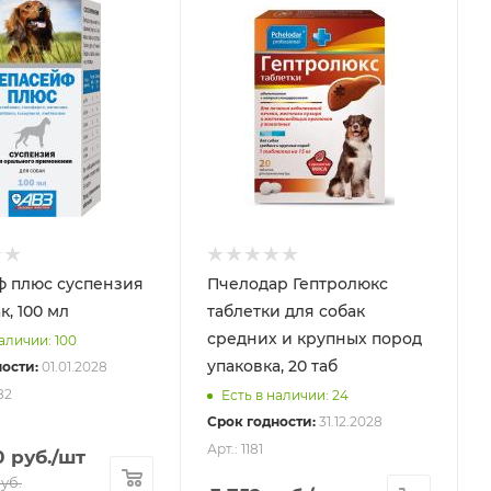
ф плюс суспензия
Пчелодар Гептролюкс
к, 100 мл
таблетки для собак
средних и крупных пород
аличии: 100
упаковка, 20 таб
ости:
01.01.2028
82
Есть в наличии: 24
Срок годности:
31.12.2028
Арт.: 1181
0
руб.
/шт
уб.