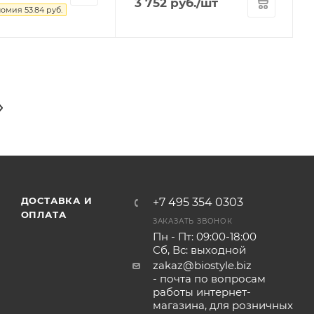
3 752
руб.
/шт
номия
53.84
руб.
ДОСТАВКА И
+7 495 354 0303
ОПЛАТА
ЗАКАЗАТЬ ЗВОНОК
Пн - Пт: 09:00-18:00
Сб, Вс: выходной
zakaz@biostyle.biz
- почта по вопросам
работы интернет-
магазина, для розничных