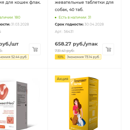
 для кошек флак.
жевательные таблетки для
собак, 40 таб.
аличии: 180
Есть в наличии: 31
ости:
31.03.2028
Срок годности:
30.04.2028
4
Арт.: 56431
руб.
/шт
658.27
руб.
/упак
б.
731.41
руб.
ономия
52.44
руб.
-
10
%
Экономия
73.14
руб.
Акция