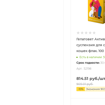
Гепатовет Актив
суспензия для с
кошек флак. 100 
Есть в наличии: 
Срок годности:
30.
Арт.: 52198
814.51
руб.
/ш
905.01
руб.
-
10
%
Экономия
90.