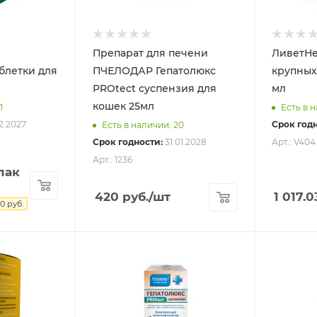
Препарат для печени
ЛиветНе
блетки для
ПЧЕЛОДАР Гепатолюкс
крупных 
PROtect суспензия для
мл
кошек 25мл
1
Есть в н
12.2027
Срок годн
Есть в наличии: 20
Срок годности:
31.01.2028
Арт.: V404
Арт.: 1236
пак
420
руб.
/шт
1 017.0
10
руб.