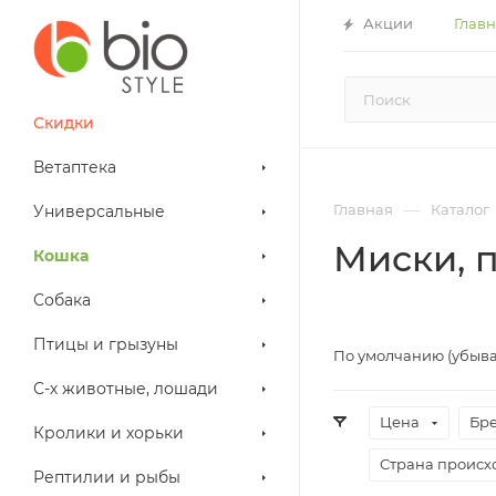
Акции
Глав
Скидки
Ветаптека
—
Главная
Каталог
Универсальные
Миски, 
Кошка
Собака
Птицы и грызуны
По умолчанию (убыв
С-х животные, лошади
Цена
Бр
Кролики и хорьки
Страна проис
Рептилии и рыбы