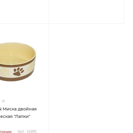
 Миска двойная
еская "Лапки"
Арт.: 14995
аличии