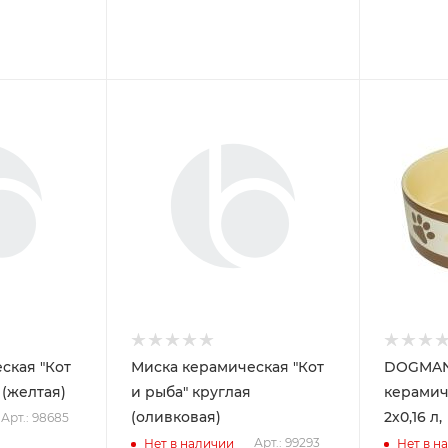
ская "Кот
Миска керамическая "Кот
DOGMAN
 (желтая)
и рыба" круглая
керамич
(оливковая)
2х0,16 л,
Арт.: 98685
Арт.: 99293
Нет в наличии
Нет в н