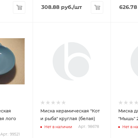
308.88
руб.
/шт
626.78
еская
Миска керамическая "Кот
Миска д
ая лого
и рыба" круглая (белая)
"Мышь" 2
Арт.: 98678
Нет в наличии
Нет в н
Арт.: 99521