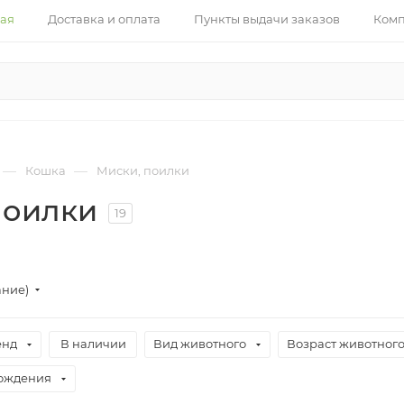
ная
Доставка и оплата
Пункты выдачи заказов
Ком
—
—
Кошка
Миски, поилки
поилки
19
ание)
енд
В наличии
Вид животного
Возраст животног
хождения