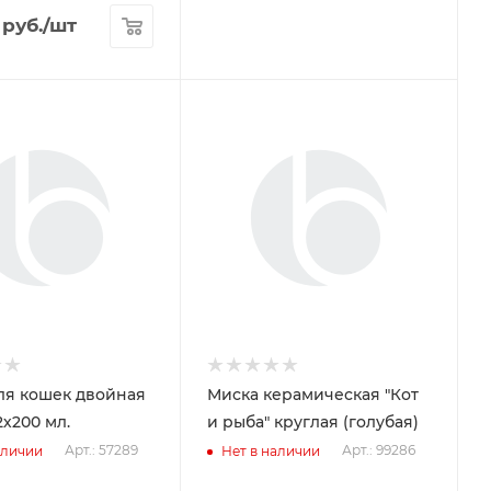
руб.
/шт
ля кошек двойная
Миска керамическая "Кот
х200 мл.
и рыба" круглая (голубая)
Арт.: 57289
Арт.: 99286
аличии
Нет в наличии