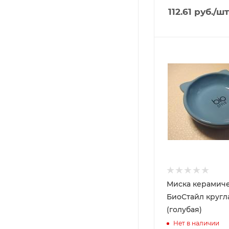
112.61
руб.
/шт
Миска керамич
БиоСтайл кругл
(голубая)
Нет в наличии