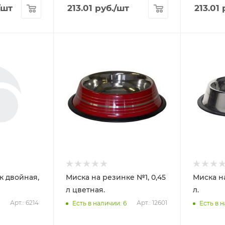
/шт
213.01
руб.
/шт
213.01
р
к двойная,
Миска на резинке №1, 0,45
Миска н
л цветная.
л.
Арт.: 6214
Арт.: 12601
Есть в наличии: 6
Есть в н