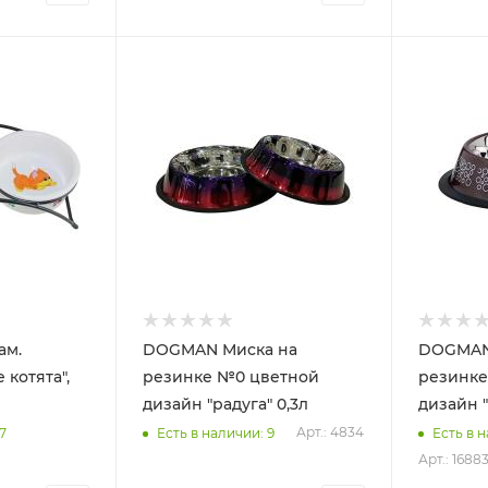
ам.
DOGMAN Миска на
DOGMAN
котята",
резинке №0 цветной
резинке №0 
дизайн "радуга" 0,3л
дизайн "
Арт.: 4834
7
Есть в наличии: 9
Есть в 
Арт.: 1688