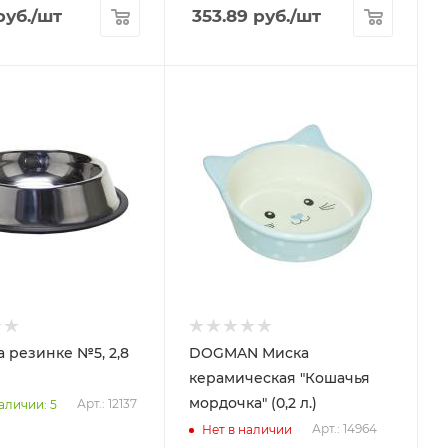
уб.
/шт
353.89
руб.
/шт
а резинке №5, 2,8
DOGMAN Миска
керамическая "Кошачья
мордочка" (0,2 л.)
Арт.: 12137
аличии: 5
Арт.: 14964
Нет в наличии