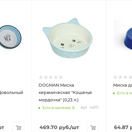
DOGMAN Миска
Миска дл
"Довольный
керамическая "Кошачья
Есть в н
мордочка" (0,23 л.)
Арт.: 14971
Есть в наличии: 8
шт
469.70
руб.
/шт
64.87
р