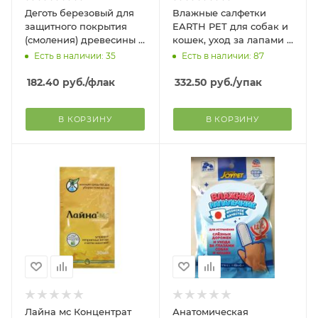
Деготь березовый для
Влажные салфетки
защитного покрытия
EARTH PET для собак и
(смоления) древесины и
кошек, уход за лапами и
обработки кожаных
областью под хвостом,
Есть в наличии: 35
Есть в наличии: 87
изделий, 100 мл
90 шт.
182.40
руб.
/флак
332.50
руб.
/упак
В КОРЗИНУ
В КОРЗИНУ
Лайна мс Концентрат
Анатомическая