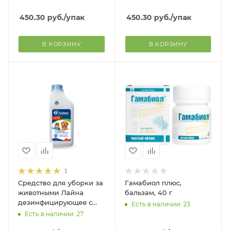
собак и кошек, 35 шт
профилактика отита
собак и кошек, 35 шт
450.30
руб.
/упак
450.30
руб.
/упак
В КОРЗИНУ
В КОРЗИНУ
1
Средство для уборки за
Гамабиол плюс,
животными Лайна
бальзам, 40 г
дезинфицирующее с
Есть в наличии: 23
запахом пихты, 1 л
Есть в наличии: 27