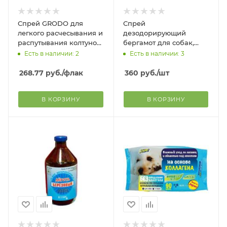
Спрей GRODO для
Спрей
легкого расчесывания и
дезодорирующий
распутывания колтунов,
бергамот для собак,
150 мл
кошек, хорьков, 200 мл
Есть в наличии: 2
Есть в наличии: 3
268.77
руб.
/флак
360
руб.
/шт
В КОРЗИНУ
В КОРЗИНУ