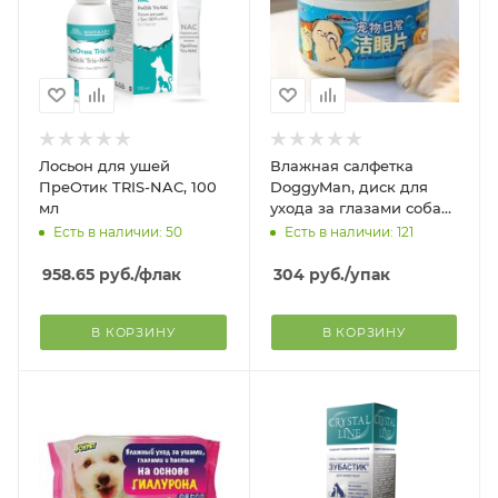
Лосьон для ушей
Влажная салфетка
ПреОтик TRIS-NAC, 100
DoggyMan, диск для
мл
ухода за глазами собак
и кошек с экстрактом
Есть в наличии: 50
Есть в наличии: 121
хурмы, 100 шт
958.65
руб.
/флак
304
руб.
/упак
В КОРЗИНУ
В КОРЗИНУ