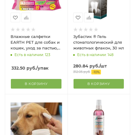
Влажные салфетки
Зубастик ® Гель
EARTH PET для собак и
стоматологический для
кошек, уход за пастью,
животных флакон, 30 мл
ушами, глазами, 90 шт.
Есть в наличии: 123
Есть в наличии: 148
280.84
руб.
/шт
332.50
руб.
/упак
312.05
руб.
-
10
%
В КОРЗИНУ
В КОРЗИНУ