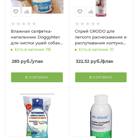
Влажная салфетка-
Спрей GRODO для
напальчник DoggyMan
легкого расчесывания и
для чистки ушей собак
распутывания колтунов,
и кошек, экстракт семян
345 мл
Есть в наличии: 118
Есть в наличии: 10
дуба Кемаль, 50 шт
285
руб.
/упак
322.52
руб.
/флак
В КОРЗИНУ
В КОРЗИНУ