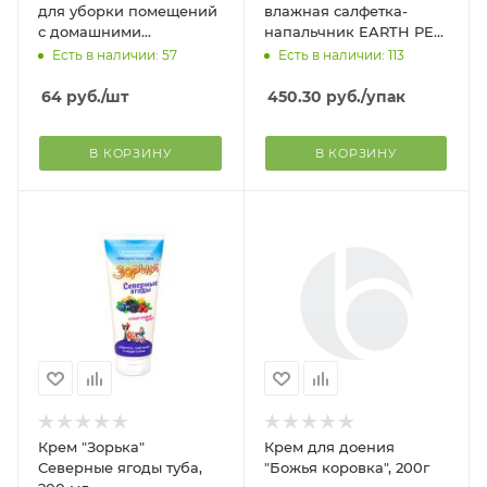
для уборки помещений
влажная салфетка-
с домашними
напальчник EARTH PET
животными, запах
устранение слёзных
Есть в наличии: 57
Есть в наличии: 113
мимозы пакет, 30 мл
дорожек для кошек и
собак, 35 шт
64
руб.
/шт
450.30
руб.
/упак
В КОРЗИНУ
В КОРЗИНУ
Крем "Зорька"
Крем для доения
Северные ягоды туба,
"Божья коровка", 200г