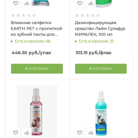
Влажные салфетки
Дезинфицирующее
EARTH PET с пропиткой
средство Лайм Сульфур
из зубной пасты для
МИРАЛЕК, 100 мл
гигиены ротовой
Есть в наличии: 66
Есть в наличии: 31
полости собак, кошек и
хорьков, 35 шт
446.50
руб.
/упак
513.15
руб.
/флак
В КОРЗИНУ
В КОРЗИНУ