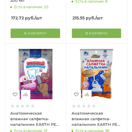
200 мл
Есть в наличии: 8
Есть в наличии: 20
172.72
руб.
/шт
215.55
руб.
/шт
В КОРЗИНУ
В КОРЗИНУ
Анатомическая
Анатомическая
влажная салфетка-
влажная салфетка-
напальчник EARTH PET
напальчник EARTH PET
для чистки зубов, дёсен
для ушей,
Есть в наличии: 19
Есть в наличии: 96