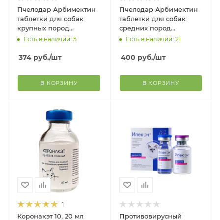
Пчелодар Арбимектин
Пчелодар Арбимектин
таблетки для собак
таблетки для собак
крупных пород
средних пород
упаковка, 6 таб
упаковка, 6 таб
Есть в наличии: 5
Есть в наличии: 21
374
руб.
/шт
400
руб.
/шт
В КОРЗИНУ
В КОРЗИНУ
1
Коронакэт 10, 20 мл
Противовирусный