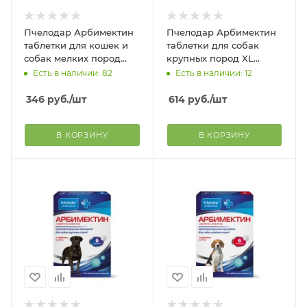
Пчелодар Арбимектин
Пчелодар Арбимектин
таблетки для кошек и
таблетки для собак
собак мелких пород
крупных пород XL
упаковка, 6 таб
упаковка, 10 таб
Есть в наличии: 82
Есть в наличии: 12
346
руб.
/шт
614
руб.
/шт
В КОРЗИНУ
В КОРЗИНУ