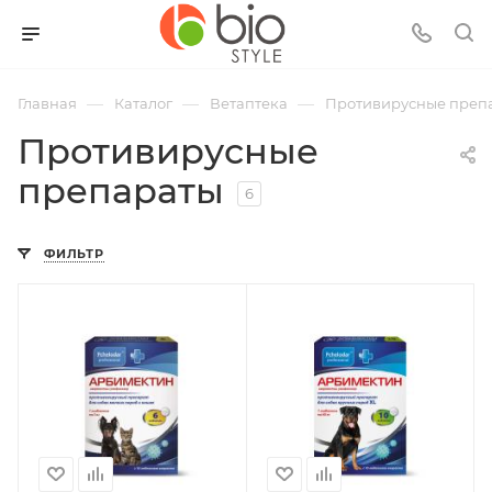
—
—
—
Главная
Каталог
Ветаптека
Противирусные преп
Противирусные
препараты
6
ФИЛЬТР