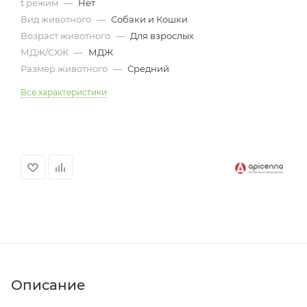
t режим
—
Нет
Вид животного
—
Собаки и Кошки
Возраст животного
—
Для взрослых
МДЖ/СХЖ
—
МДЖ
Размер животного
—
Средний
Все характеристики
Описание