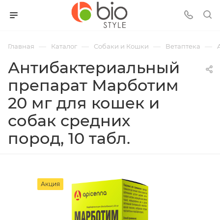
—
—
—
—
Главная
Каталог
Собаки и Кошки
Ветаптека
Антибактериальный
препарат Марботим
20 мг для кошек и
собак средних
пород, 10 табл.
Акция