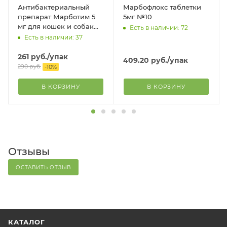
Антибактериальный
Марбофлокс таблетки
препарат Марботим 5
5мг №10
мг для кошек и собак
Есть в наличии: 72
мелких пород, 10 табл.
Есть в наличии: 37
261
руб.
/упак
409.20
руб.
/упак
290
руб.
-
10
%
В КОРЗИНУ
В КОРЗИНУ
Отзывы
ОСТАВИТЬ ОТЗЫВ
КАТАЛОГ