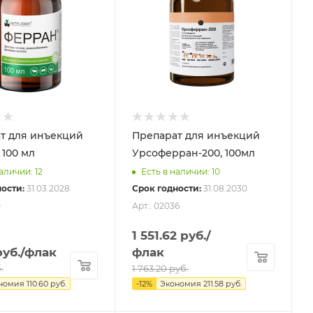
т для инъекций
Препарат для инъекций
 100 мл
Урсоферран-200, 100мл
аличии: 12
Есть в наличии: 10
ости:
31.03.2028
Срок годности:
31.08.2030
0
Арт.: 02036
1 551.62
руб.
/
уб.
/флак
флак
.
1 763.20
руб.
номия
110.60
руб.
-
12
%
Экономия
211.58
руб.