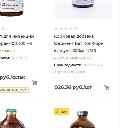
т для инъекций
Кормовая добавка
ран-100, 100 мл
Фермент Вет Кол-Хорн
капсулы 300мг №30
аличии: 9
ости:
30.11.2027
Есть в наличии: 321
Срок годности:
30.09.2026
Арт.: 00000009176
руб.
/флак
926.36
руб.
/шт
номия
86.40
руб.
Акция