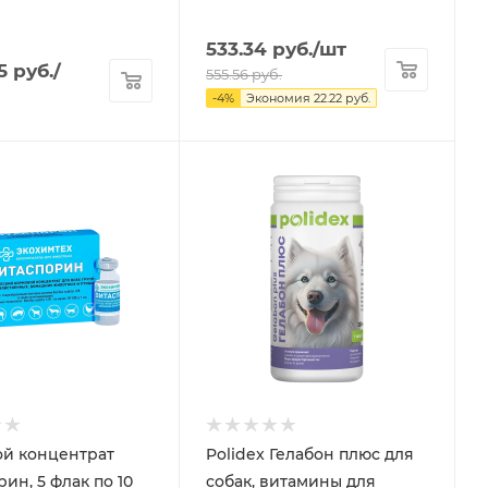
533.34
руб.
/шт
5
руб.
/
555.56
руб.
-
4
%
Экономия
22.22
руб.
й концентрат
Polidex Гелабон плюс для
ин, 5 флак по 10
собак, витамины для