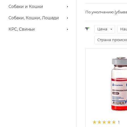
Собаки и Кошки
По умолчанию (убыв
Собаки, Кошки, Лошади
КРС, Свиньи
Цена
На
Страна проис
1