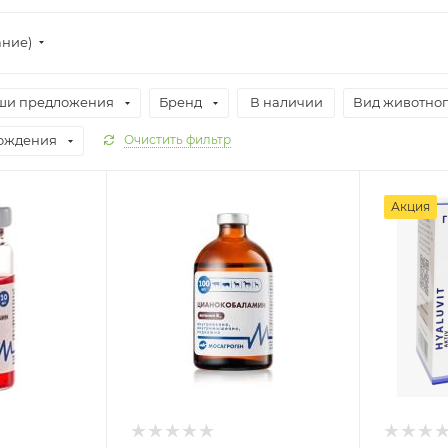
ание)
ши предложения
Бренд
В наличии
Вид животно
хождения
Очистить фильтр
Акция