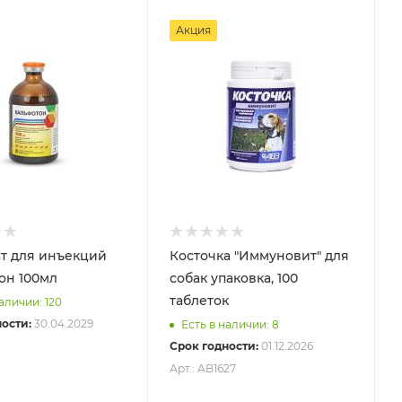
Акция
т для инъекций
Косточка "Иммуновит" для
он 100мл
собак упаковка, 100
таблеток
аличии: 120
ости:
30.04.2029
Есть в наличии: 8
Срок годности:
01.12.2026
Арт.: AB1627