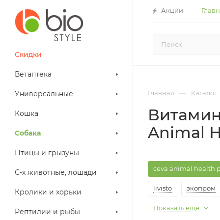
Акции
Глав
Скидки
Ветаптека
—
Главная
Каталог
Универсальные
Витамин
Кошка
Animal H
Собака
Птицы и грызуны
ceva animal health p
С-х животные, лошади
livisto
экопром
Кролики и хорьки
Показать еще
Рептилии и рыбы