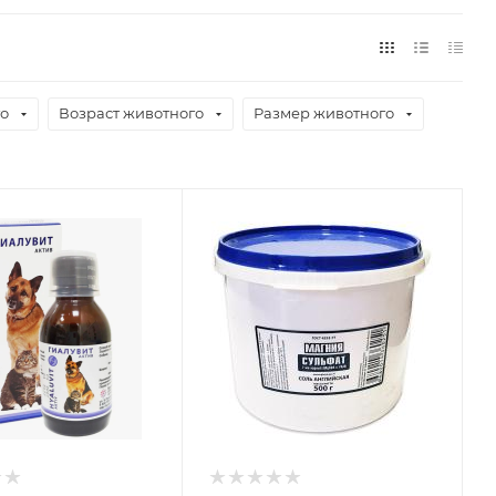
го
Возраст животного
Размер животного