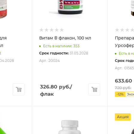
для
Витам ® флакон, 100 мл
Препара
мл
Урсофер
Есть в наличии: 353
Срок годности:
31.05.2028
1
Есть в н
04.2028
Арт.: 20024
Срок годн
Арт.: 01565
633.60
326.80
руб.
/
720
руб.
флак
-
12
%
Эко
Акция