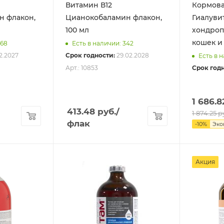
Витамин В12
Кормова
н флакон,
Цианокобаламин флакон,
Гиалуви
100 мл
хондроп
кошек и 
468
Есть в наличии: 342
12.2027
Срок годности:
29.02.2028
Есть в н
Арт.: 10853
Срок годн
1 686.8
413.48
руб.
/
1 874.25
р
флак
-
10
%
Эк
Акция