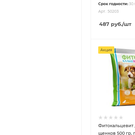
Срок годности:
30.
Арт.: 50203
487
руб.
/шт
Акция
Фитокальцевит 
щенков 500 гр, 