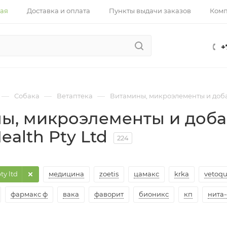
ная
Доставка и оплата
Пункты выдачи заказов
Ком
+
—
—
—
Собака
Ветаптека
Витамины, микроэлементы и доб
ы, микроэлементы и добав
ealth Pty Ltd
224
ty ltd
медицина
zoetis
цамакс
krka
vetoqu
фармакс ф
вака
фаворит
бионикс
кп
нита