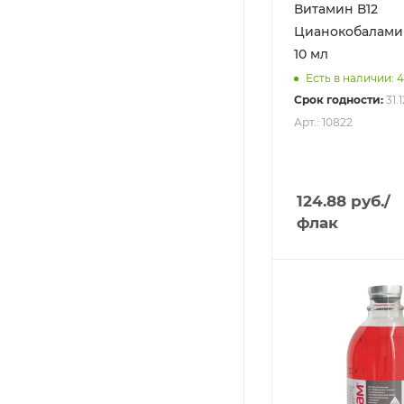
Витамин В12
Цианокобалами
10 мл
Есть в наличии: 
Срок годности:
31.
Арт.: 10822
124.88
руб.
/
флак