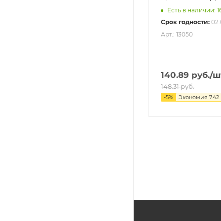
Есть в наличии: 1
Срок годности:
02.
Арт.: 13050
140.89
руб.
/ш
148.31
руб.
-
5
%
Экономия
7.42