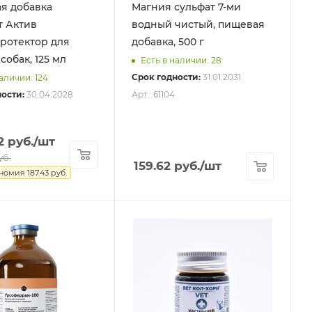
я добавка
Магния сульфат 7-ми
т Актив
водный чистый, пищевая
ротектор для
добавка, 500 г
собак, 125 мл
Есть в наличии: 28
Срок годности:
31.01.2031
аличии: 124
ости:
30.04.2028
Арт.: 61104
2
руб.
/шт
уб.
159.62
руб.
/шт
ономия
187.43
руб.