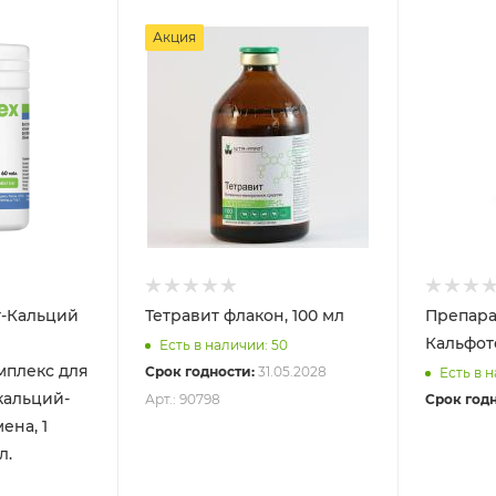
Акция
т-Кальций
Тетравит флакон, 100 мл
Препара
Кальфот
Есть в наличии: 50
мплекс для
Срок годности:
31.05.2028
Есть в н
кальций-
Арт.: 90798
Срок годн
ена, 1
л.