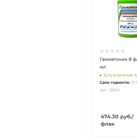
Гамматоник ® флакон, 100
мл
Есть в наличии: 6
Срок годности:
27.
Арт.: 10600
474.30
руб.
/
флак