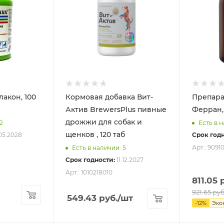
Кормовая добавка Вит-
Препара
Актив BrewersPlus пивные
Ферран,
дрожжи для собак и
2
Есть в н
щенков , 120 таб
05.2028
Срок годн
Арт.: 9091
Есть в наличии: 5
Срок годности:
11.12.2027
Арт.: 1010218010
811.05
р
921.65
руб
549.43
руб.
/шт
-
12
%
Эко