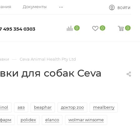
...
пания
Документы
ВОЙТИ
0
0
0
7 495 354 0303
—
авки
Ceva Animal Health Pty Ltd
ки для собак Ceva
inol
авз
beaphar
доктор zoo
mealberry
-фарм
polidex
elanco
wolmar winsome