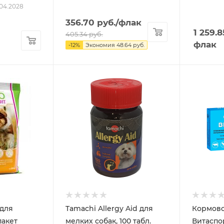
04.2028
356.70
руб.
/флак
1 259.8
405.34
руб.
флак
-
12
%
Экономия
48.64
руб.
для
Tamachi Allergy Aid для
Кормово
пакет
мелких собак, 100 табл.
Витаспор