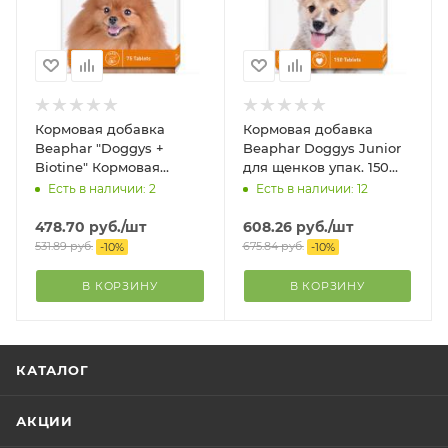
Кормовая добавка
Кормовая добавка
Beaphar "Doggys +
Beaphar Doggys Junior
Biotine" Кормовая
для щенков упак. 150
добавка для собак с
таб.
Есть в наличии: 2
Есть в наличии: 12
биотином, 75 таблеток
478.70
руб.
/шт
608.26
руб.
/шт
531.89
руб.
675.84
руб.
-
10
%
-
10
%
В КОРЗИНУ
В КОРЗИНУ
КАТАЛОГ
АКЦИИ