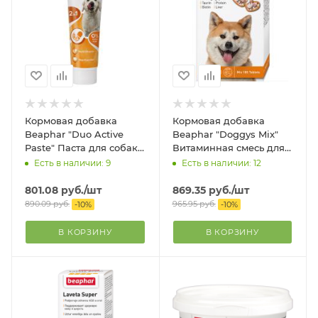
Кормовая добавка
Кормовая добавка
Beaphar "Duo Active
Beaphar "Doggys Mix"
Paste" Паста для собак,
Витаминная смесь для
туба, 100 гр
собак, 180 таблеток
Есть в наличии: 9
Есть в наличии: 12
801.08
руб.
/шт
869.35
руб.
/шт
890.09
руб.
965.95
руб.
-
10
%
-
10
%
В КОРЗИНУ
В КОРЗИНУ