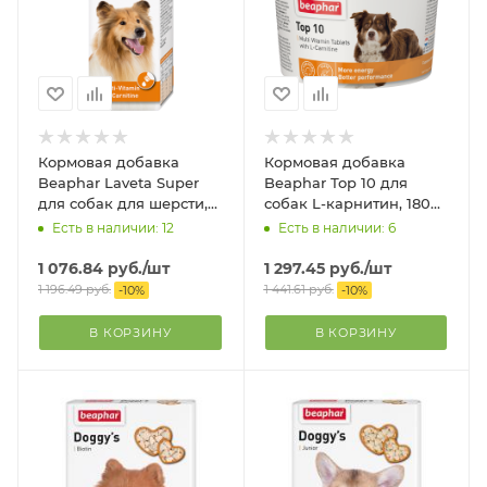
Кормовая добавка
Кормовая добавка
Beaphar Laveta Super
Beaphar Тор 10 для
для собак для шерсти,
собак L-карнитин, 180
50 мл
таб.
Есть в наличии: 12
Есть в наличии: 6
1 076.84
руб.
/шт
1 297.45
руб.
/шт
1 196.49
руб.
1 441.61
руб.
-
10
%
-
10
%
В КОРЗИНУ
В КОРЗИНУ