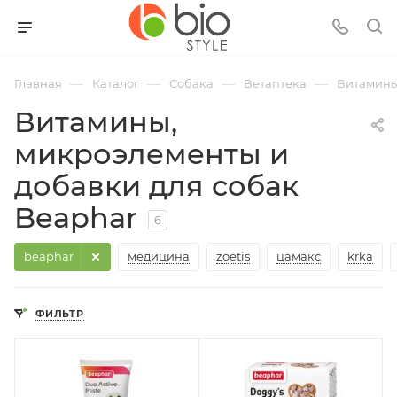
—
—
—
—
Главная
Каталог
Собака
Ветаптека
Витамины
Витамины,
микроэлементы и
добавки для собак
Beaphar
6
beaphar
медицина
zoetis
цамакс
krka
ФИЛЬТР