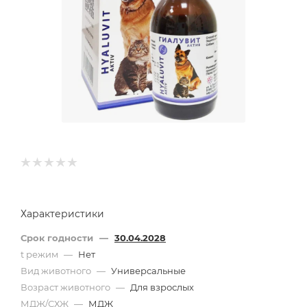
Характеристики
Срок годности
—
30.04.2028
t режим
—
Нет
Вид животного
—
Универсальные
Возраст животного
—
Для взрослых
МДЖ/СХЖ
—
МДЖ