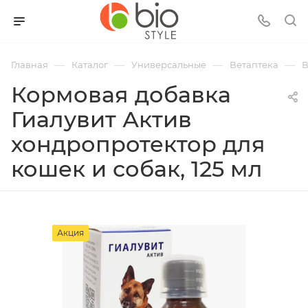
—
—
—
—
Главная
Каталог
Универсальные
Ветаптека
В
Кормовая добавка
Гиалувит Актив
хондропротектор для
кошек и собак, 125 мл
Акция