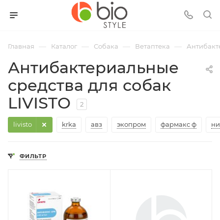
—
—
—
—
Главная
Каталог
Собака
Ветаптека
Антибакт
Антибактериальные
средства для собак
LIVISTO
2
livisto
krka
авз
экопром
фармакс ф
ни
ФИЛЬТР