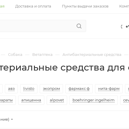
ная
Доставка и оплата
Пункты выдачи заказов
Ком
+
—
—
—
—
Собака
Ветаптека
Антибактериальные средства
териальные средства для 
авз
livisto
экопром
фармакс ф
нита-фарм
параты
апиценна
alpovet
boehringer ingelheim
ce
ание)