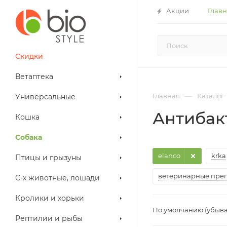
Акции
Глав
Скидки
Ветаптека
—
Главная
Каталог
Универсальные
Антибак
Кошка
Собака
elanco
krka
Птицы и грызуны
ветеринарные пре
С-х животные, лошади
Кролики и хорьки
По умолчанию (убыв
Рептилии и рыбы