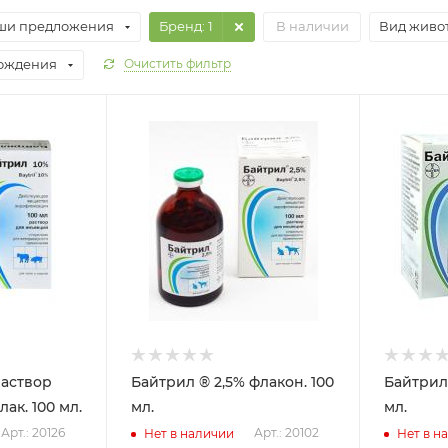
ши предложения
Бренд
: 1
В наличии
Вид живо
хождения
Очистить фильтр
раствор
Байтрил ® 2,5% флакон. 100
Байтрил 
ак. 100 мл.
мл.
мл.
Арт.: 20126
Арт.: 20102
Нет в наличии
Нет в н