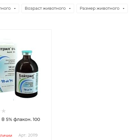
тного
Возраст животного
Размер животного
® 5% флакон. 100
Арт.: 20119
аличии