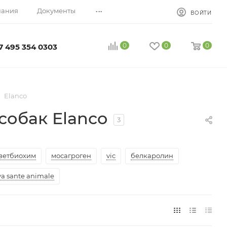
...
пания
Документы
ВОЙТИ
0
0
0
7 495 354 0303
Elanco
собак Elanco
3
ветбиохим
мосагроген
vic
белкаролин
va sante animale