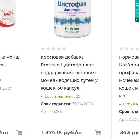
ка Ренал
Кормовая добавка
Кормова
ек,
Protexin Цистофан для
КотЭрви
поддержания здоровья
профила
мочевыводящих путей у
мочекам
8
кошек, 30 капсул
кошек и 
11.2027
мл
Есть в наличии: 39
Срок годности:
30.04.2028
Есть в 
Арт.: 05286
Срок годн
Арт.: 0801
/шт
1 374.15
руб.
/шт
343
ру