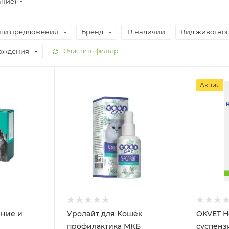
ание)
ши предложения
Бренд
В наличии
Вид животно
хождения
Очистить фильтр
Акция
ние и
Уролайт для Кошек
OKVET Н
профилактика МКБ
суспенз