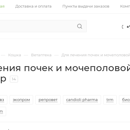
ная
Доставка и оплата
Пункты выдачи заказов
Ком
+
—
—
—
Кошка
Ветаптека
Для лечения почек и мочеполово
ения почек и мочеполово
ар
14
вз
экопром
репровет
candioli pharma
trm
био
im