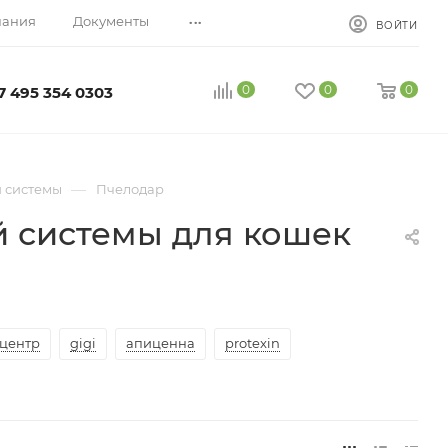
...
пания
Документы
ВОЙТИ
0
0
0
7 495 354 0303
—
й системы
Пчелодар
й системы для кошек
центр
gigi
апиценна
protexin