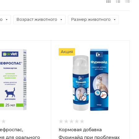
го
Возраст животного
Размер животного
Акция
ефроспас,
Кормовая добавка
ия для орального
Фуринайд при проблемах