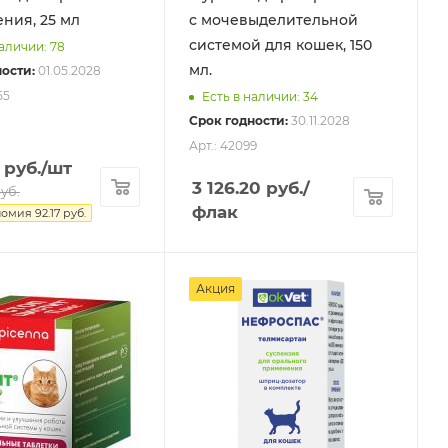
ния, 25 мл
с мочевыделительной
системой для кошек, 150
наличии: 78
мл.
ости:
01.05.2028
55
Есть в наличии: 34
Срок годности:
30.11.2028
Арт.: 42099
руб.
/шт
3 126.20
руб.
/
уб.
флак
номия
92.17
руб.
Акция