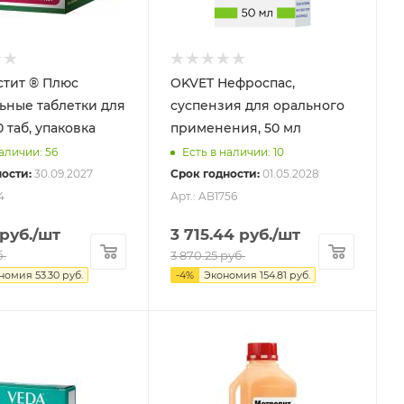
стит ® Плюс
OKVET Нефроспас,
ьные таблетки для
суспензия для орального
 таб, упаковка
применения, 50 мл
наличии: 56
Есть в наличии: 10
ости:
30.09.2027
Срок годности:
01.05.2028
4
Арт.: AB1756
руб.
/шт
3 715.44
руб.
/шт
.
3 870.25
руб.
ономия
53.30
руб.
-
4
%
Экономия
154.81
руб.