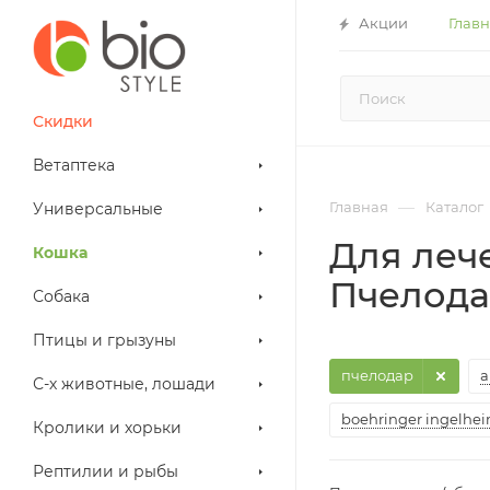
Акции
Глав
Скидки
Ветаптека
—
Главная
Каталог
Универсальные
Для леч
Кошка
Пчелод
Собака
Птицы и грызуны
пчелодар
а
С-х животные, лошади
boehringer ingelhe
Кролики и хорьки
Рептилии и рыбы