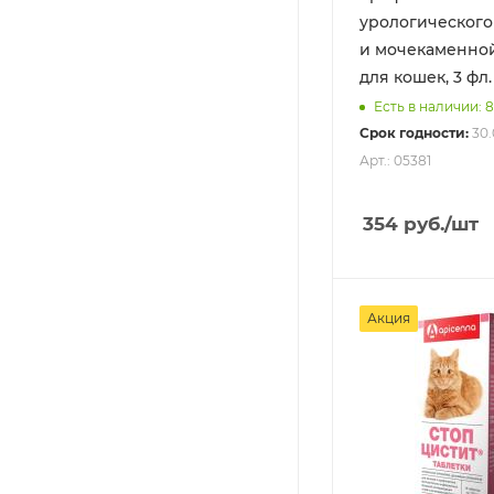
урологического
и мочекаменно
для кошек, 3 фл.
Есть в наличии: 
Срок годности:
30.
Арт.: 05381
354
руб.
/шт
Акция