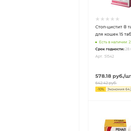
Стоп-цистит ® т
для кошек 15 таб.
Есть в наличии: 
Срок годности:
28.
Арт.: 51542
578.18
руб.
/ш
642.42
руб.
-
10
%
Экономия
64.