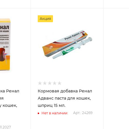
Акция
ка Ренал
Кормовая добавка Ренал
ия
Адванс паста для кошек,
у кошек,
шприц 15 мл.
Арт.: 24269
Нет в наличии
11.2027