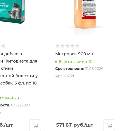
я добавка
Метровит 900 мл
н Фитодиета для
Есть в наличии: 12
ктики
Срок годности:
31.08.2026
енной болезни у
Арт.: 86721
собак, 3 фл. по 10
наличии: 28
ости:
03.06.2027
6
б.
/шт
571.67
руб.
/шт