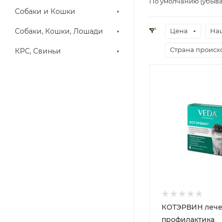
По умолчанию (убыв
Собаки и Кошки
Собаки, Кошки, Лошади
Цена
На
Страна проис
КРС, Свиньи
КОТЭРВИН лече
профилактика