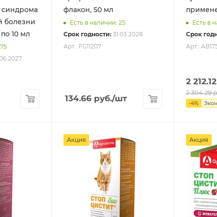
 синдрома
флакон, 50 мл
примене
й болезни
Есть в наличии: 25
Есть в 
 по 10 мл
Срок годности:
31.03.2028
Срок годн
Арт.: FG11207
Арт.: AB17
875
06.2027
2 212.12
2 304.29
р
134.66
руб.
/шт
-
4
%
Эко
Акция
Акция