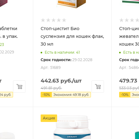
аблетки
Стоп-цистит Био
Стоп-ци
 в упак.
суспензия для кошек флак,
жевател
30 мл
кошек 30
223
02.2029
Есть в наличии: 41
Есть в 
Срок годности:
29.02.2028
Срок годн
Арт.: 51689
Арт.: 5486
т
442.63
руб.
/шт
479.73
491.81
руб.
533.03
руб
24
руб.
-
10
%
Экономия
49.18
руб.
-
10
%
Эк
Акция