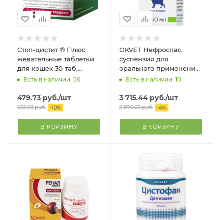
Стоп-цистит ® Плюс
OKVET Нефроспас,
жевательные таблетки
суспензия для
для кошек 30 таб,
орального применения,
упаковка
50 мл
Есть в наличии: 56
Есть в наличии: 10
479.73
руб.
/шт
3 715.44
руб.
/шт
533.03
руб.
3 870.25
руб.
-
10
%
-
4
%
В КОРЗИНУ
В КОРЗИНУ