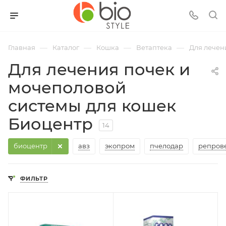
—
—
—
—
Главная
Каталог
Кошка
Ветаптека
Для лечен
Для лечения почек и
мочеполовой
системы для кошек
Биоцентр
14
биоцентр
авз
экопром
пчелодар
репров
ФИЛЬТР