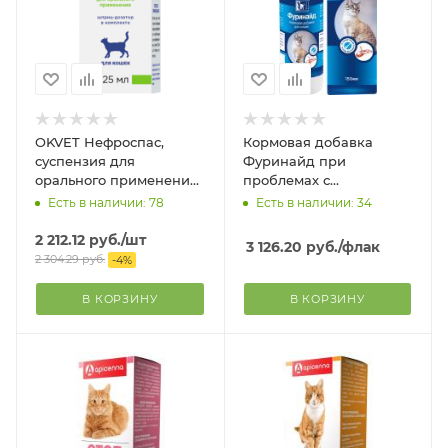
OKVET Нефроспас,
Кормовая добавка
суспензия для
Фуринайд при
орального применения,
проблемах с
25 мл
мочевыделительной
Есть в наличии: 78
Есть в наличии: 34
системой для кошек, 150
мл.
2 212.12
руб.
/шт
3 126.20
руб.
/флак
2 304.29
руб.
-
4
%
В КОРЗИНУ
В КОРЗИНУ