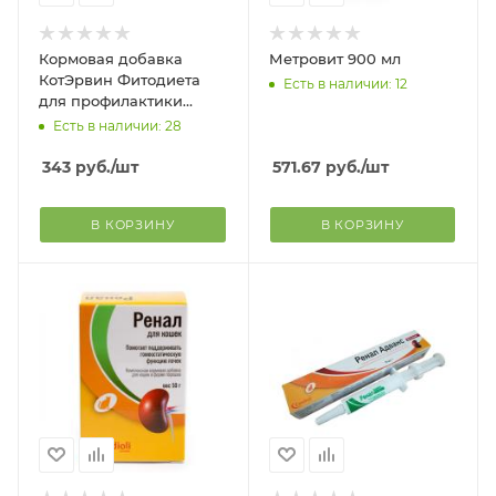
Кормовая добавка
Метровит 900 мл
КотЭрвин Фитодиета
Есть в наличии: 12
для профилактики
мочекаменной болезни
Есть в наличии: 28
у кошек и собак, 3 фл.
по 10 мл
343
руб.
/шт
571.67
руб.
/шт
В КОРЗИНУ
В КОРЗИНУ