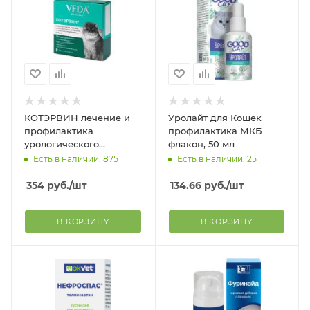
КОТЭРВИН лечение и
Уролайт для Кошек
профилактика
профилактика МКБ
урологического
флакон, 50 мл
синдрома и
Есть в наличии: 875
Есть в наличии: 25
мочекаменной болезни
для кошек, 3 фл. по 10
354
руб.
/шт
134.66
руб.
/шт
мл
В КОРЗИНУ
В КОРЗИНУ