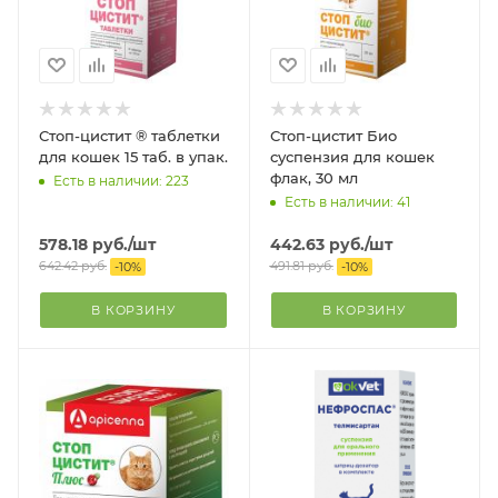
Стоп-цистит ® таблетки
Стоп-цистит Био
для кошек 15 таб. в упак.
суспензия для кошек
флак, 30 мл
Есть в наличии: 223
Есть в наличии: 41
578.18
руб.
/шт
442.63
руб.
/шт
642.42
руб.
491.81
руб.
-
10
%
-
10
%
В КОРЗИНУ
В КОРЗИНУ