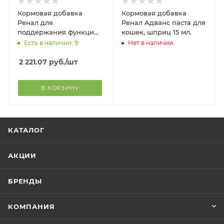
Кормовая добавка
Кормовая добавка
Ренал для
Ренал Адванс паста для
поддержания функции
кошек, шприц 15 мл.
почек у кошек, порошок
Есть в наличии: 9
Нет в наличии
50 г
2 221.07
руб.
/шт
В КОРЗИНУ
КАТАЛОГ
АКЦИИ
БРЕНДЫ
КОМПАНИЯ