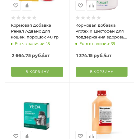
Кормовая добавка
Кормовая добавка
Ренал Адванс для
Protexin Цистофан для
кошек, порошок 40 гр
поддержания здоровья
мочевыводящих путей у
Есть в наличии: 18
Есть в наличии: 39
кошек, 30 капсул
2 664.75
руб.
/шт
1 374.15
руб.
/шт
В КОРЗИНУ
В КОРЗИНУ