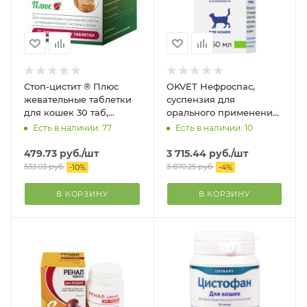
Стоп-цистит ® Плюс
OKVET Нефроспас,
жевательные таблетки
суспензия для
для кошек 30 таб,
орального применения,
упаковка
50 мл
Есть в наличии: 77
Есть в наличии: 10
479.73
руб.
/шт
3 715.44
руб.
/шт
533.03
руб.
3 870.25
руб.
-
10
%
-
4
%
В КОРЗИНУ
В КОРЗИНУ