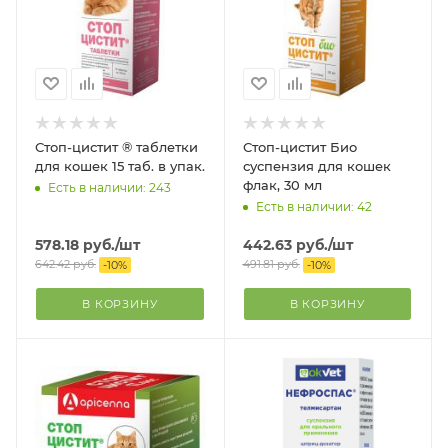
Стоп-цистит ® таблетки
Стоп-цистит Био
для кошек 15 таб. в упак.
суспензия для кошек
флак, 30 мл
Есть в наличии: 243
Есть в наличии: 42
578.18
руб.
/шт
442.63
руб.
/шт
642.42
руб.
491.81
руб.
-
10
%
-
10
%
В КОРЗИНУ
В КОРЗИНУ