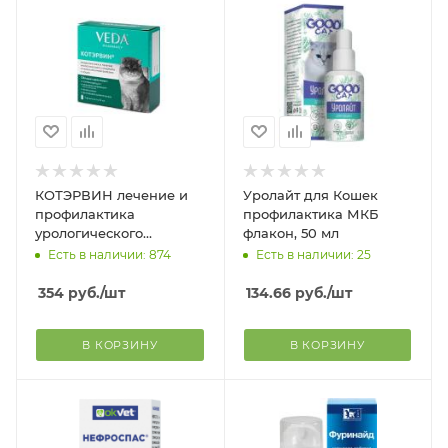
КОТЭРВИН лечение и
Уролайт для Кошек
профилактика
профилактика МКБ
урологического
флакон, 50 мл
синдрома и
Есть в наличии: 874
Есть в наличии: 25
мочекаменной болезни
для кошек, 3 фл. по 10
354
руб.
/шт
134.66
руб.
/шт
мл
В КОРЗИНУ
В КОРЗИНУ