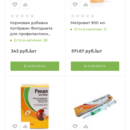
Кормовая добавка
Метровит 900 мл
КотЭрвин Фитодиета
Есть в наличии: 12
для профилактики
мочекаменной болезни
Есть в наличии: 28
у кошек и собак, 3 фл.
по 10 мл
343
руб.
/шт
571.67
руб.
/шт
В КОРЗИНУ
В КОРЗИНУ