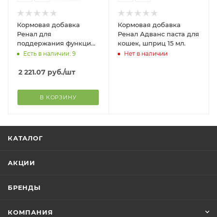
Кормовая добавка
Кормовая добавка
Ренал для
Ренал Адванс паста для
поддержания функции
кошек, шприц 15 мл.
почек у кошек, порошок
Есть в наличии: 9
Нет в наличии
50 г
2 221.07
руб.
/шт
В КОРЗИНУ
КАТАЛОГ
АКЦИИ
БРЕНДЫ
КОМПАНИЯ