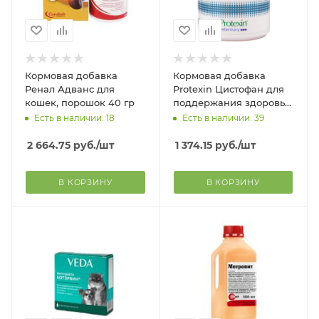
Кормовая добавка
Кормовая добавка
Ренал Адванс для
Protexin Цистофан для
кошек, порошок 40 гр
поддержания здоровья
мочевыводящих путей у
Есть в наличии: 18
Есть в наличии: 39
кошек, 30 капсул
2 664.75
руб.
/шт
1 374.15
руб.
/шт
В КОРЗИНУ
В КОРЗИНУ