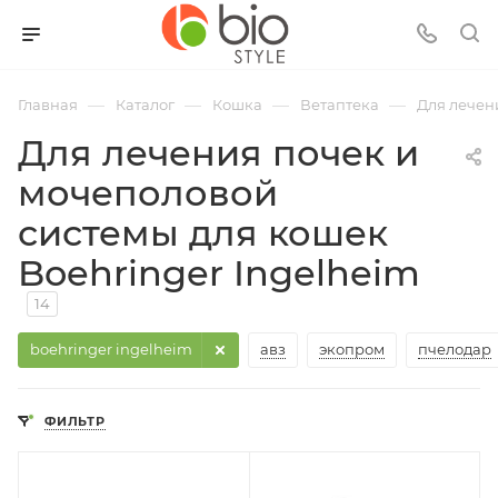
—
—
—
—
Главная
Каталог
Кошка
Ветаптека
Для лечен
Для лечения почек и
мочеполовой
системы для кошек
Boehringer Ingelheim
14
boehringer ingelheim
авз
экопром
пчелодар
ФИЛЬТР