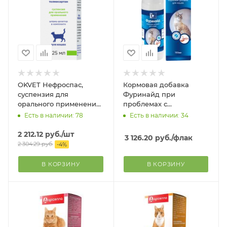
OKVET Нефроспас,
Кормовая добавка
суспензия для
Фуринайд при
орального применения,
проблемах с
25 мл
мочевыделительной
Есть в наличии: 78
Есть в наличии: 34
системой для кошек, 150
мл.
2 212.12
руб.
/шт
3 126.20
руб.
/флак
2 304.29
руб.
-
4
%
В КОРЗИНУ
В КОРЗИНУ