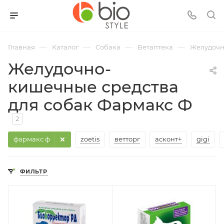
—
—
—
—
Главная
Каталог
Собака
Ветаптека
Желудочн
Желудочно-
кишечные средства
для собак Фармакс Ф
2
фармакс ф
zoetis
ветторг
асконт+
gigi
ФИЛЬТР