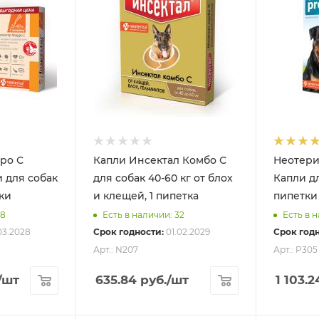
ро С
Капли Инсектал Комбо С
Неотери
ак
для собак 40-60 кг от блох
Капли дл
тки
и клещей, 1 пипетка
пипетки 
48
Есть в наличии: 32
Есть в н
03.2028
Срок годности:
01.02.2029
Срок годн
Арт.: N207
Арт.: P305
/шт
635.84
руб.
/шт
1 103.2