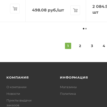
2 084.
498.08
руб.
/шт
шт
1
2
3
4
КОМПАНИЯ
ИНФОРМАЦИЯ
О компании
Магазины
Новости
Политика
Пункты выдачи
заказов