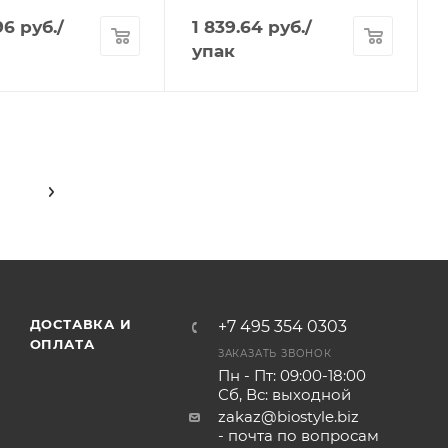
96
руб.
/
1 839.64
руб.
/
упак
ДОСТАВКА И
+7 495 354 0303
ОПЛАТА
ЗАКАЗАТЬ ЗВОНОК
Пн - Пт: 09:00-18:00
Сб, Вс: выходной
zakaz@biostyle.biz
- почта по вопросам