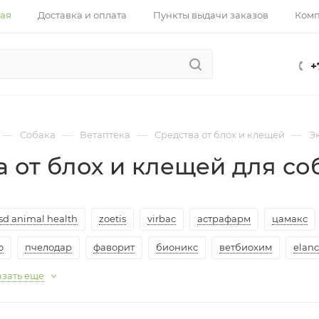
ная
Доставка и оплата
Пункты выдачи заказов
Ком
+
—
—
—
—
Собака
Ветаптека
Средства от блох и клещей
Э
а от блох и клещей для с
d animal health
zoetis
virbac
астрафарм
цамакс
o
пчелодар
фаворит
бионикс
ветбиохим
elan
зать еще