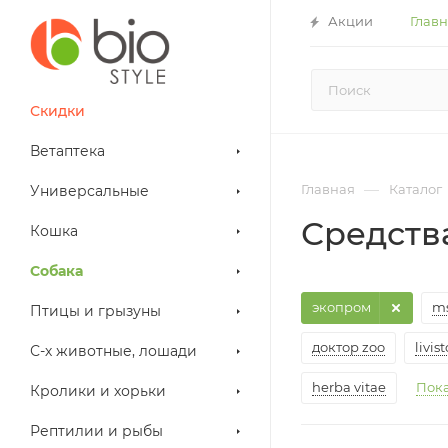
Акции
Глав
Скидки
Ветаптека
—
Главная
Каталог
Универсальные
Средств
Кошка
Собака
экопром
ms
Птицы и грызуны
доктор zoo
livist
С-х животные, лошади
herba vitae
Пока
Кролики и хорьки
Рептилии и рыбы