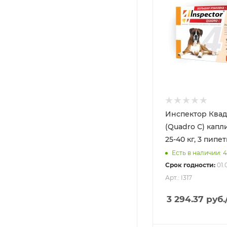
Инспектор Квад
(Quadro С) капли для соб
25-40 кг, 3 пипе
Есть в наличии: 
Срок годности:
01.
Арт.: I317
3 294.37
руб.