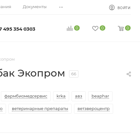
...
пания
Документы
ВОЙТИ
0
0
0
7 495 354 0303
копром
обак Экопром
66
фармбиомедсервис
krka
авз
beaphar
co
ветеринарные препараты
ветзвероцентр