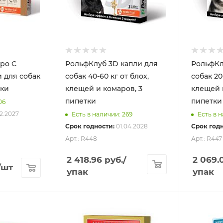
ро С
РольфКлуб 3D капли для
РольфКл
и для собак
собак 40-60 кг от блох,
собак 20
тки
клещей и комаров, 3
клещей 
пипетки
пипетки
06
12.2027
Есть в наличии: 269
Есть в н
Срок годности:
01.04.2028
Срок годн
Арт.: R448
Арт.: R447
2 418.96
руб.
/
2 069.
/шт
упак
упак