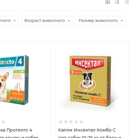
тного
Возраст животного
Размер животного
ка Протекто 4
Капли Инсектал Комбо С
ля кошек и собак
для собак 10-25 кг от блох и