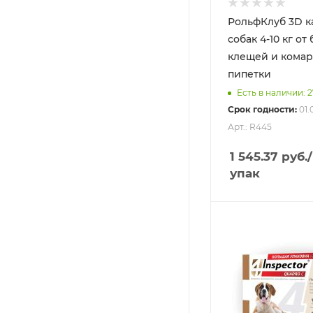
РольфКлуб 3D к
собак 4-10 кг от 
клещей и комар
пипетки
Есть в наличии: 2
Срок годности:
01.
Арт.: R445
1 545.37
руб.
/
упак