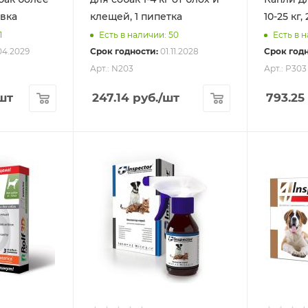
овка
клещей, 1 пипетка
10-25 кг,
1
Есть в наличии: 50
Есть в н
04.2029
Срок годности:
01.11.2028
Срок годн
Арт.: N203
Арт.: P303
шт
247.14
руб.
/шт
793.25