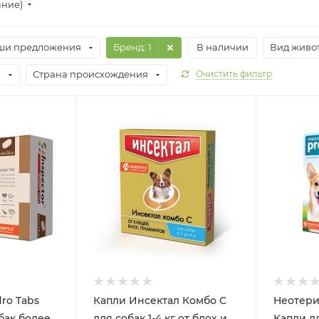
ание)
ши предложения
Бренд
: 1
В наличии
Вид живо
а
Страна происхождения
Очистить фильтр
ro Tabs
Капли Инсектал Комбо С
Неотери
бак более
для собак 1-4 кг от блох и
Капли д