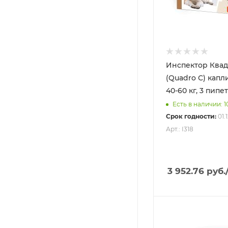
Инспектор Квад
(Quadro С) капл
40-60 кг, 3 пипе
Есть в наличии: 1
Срок годности:
01.
Арт.: I318
3 952.76
руб.