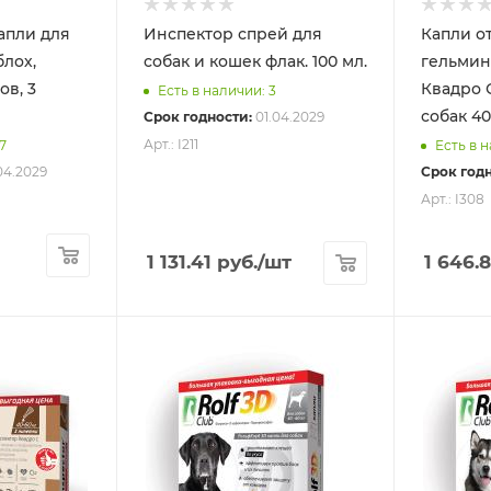
апли для
Инспектор спрей для
Капли от
блох,
собак и кошек флак. 100 мл.
гельмин
ов, 3
Квадро С
Есть в наличии: 3
собак 40
Срок годности:
01.04.2029
Арт.: I211
7
Есть в 
04.2029
Срок годн
Арт.: I308
1 131.41
руб.
/шт
1 646.