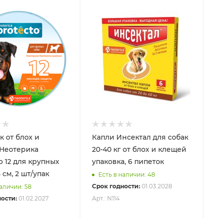
 от блох и
Капли Инсектал для собак
Неотерика
20-40 кг от блох и клещей
крупных
упаковка, 6 пипеток
5 см, 2 шт/упак
Есть в наличии: 48
Срок годности:
01.03.2028
наличии: 58
ости:
01.02.2027
Арт.: N114