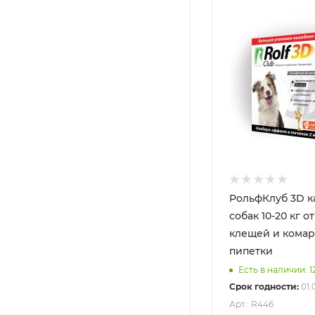
РольфКлуб 3D к
собак 10-20 кг от
клещей и комар
пипетки
Есть в наличии: 1
Срок годности:
01.
Арт.: R446