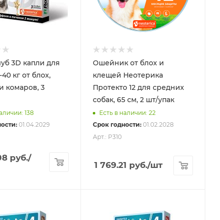
уб 3D капли для
Ошейник от блох и
-40 кг от блох,
клещей Неотерика
и комаров, 3
Протекто 12 для средних
собак, 65 см, 2 шт/упак
аличии: 138
Есть в наличии: 22
ости:
01.04.2029
Срок годности:
01.02.2028
Арт.: P310
08
руб.
/
1 769.21
руб.
/шт