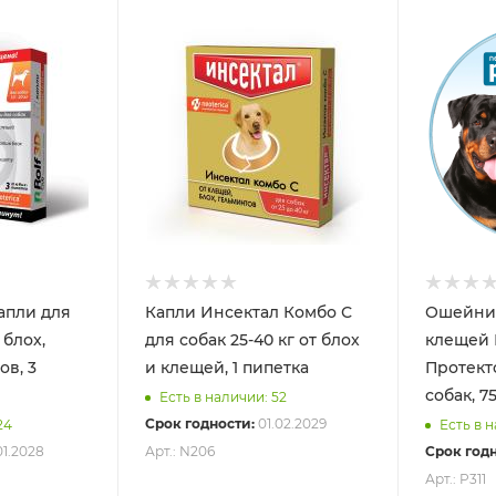
апли для
Капли Инсектал Комбо С
Ошейник
 блох,
для собак 25-40 кг от блох
клещей 
ов, 3
и клещей, 1 пипетка
Протекто 12 для 
собак, 7
Есть в наличии: 52
Срок годности:
01.02.2029
24
Есть в 
01.2028
Арт.: N206
Срок годн
Арт.: P311