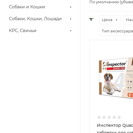
По умолчанию (убыв
Собаки и Кошки
Собаки, Кошки, Лошади
Цена
На
КРС, Свиньи
Тип аксессуар
Инспектор Quad
таблетки для со