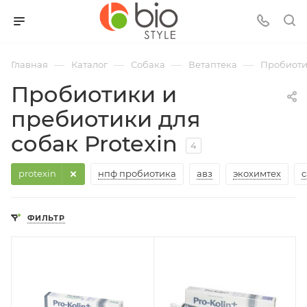
—
—
—
—
Главная
Каталог
Собака
Ветаптека
Пробиоти
Пробиотики и
пребиотики для
собак Protexin
4
protexin
нпф пробиотика
авз
экохимтех
c
ФИЛЬТР