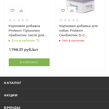
Кормовая добавка
Кормовая добавка для
Protexin Проколин
собак Protexin
пребиотик паста для
Синбиотик D-C
собак упаковка, 30 мл
пробиотическая, для
Есть в наличии: 72
Нет в наличии
нормализации
микрофлоры
1 798.37
руб.
/шт
желудочно-кишечного
тракта, 50 капсул
В КОРЗИНУ
КАТАЛОГ
АКЦИИ
БРЕНДЫ