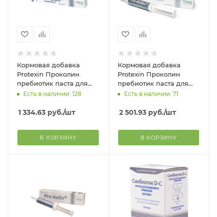
Кормовая добавка
Кормовая добавка
Protexin Проколин
Protexin Проколин
пребиотик паста для
пребиотик паста для
собак упаковка, 15 мл
собак упаковка, 60 мл
Есть в наличии: 128
Есть в наличии: 71
1 334.63
руб.
/шт
2 501.93
руб.
/шт
В КОРЗИНУ
В КОРЗИНУ