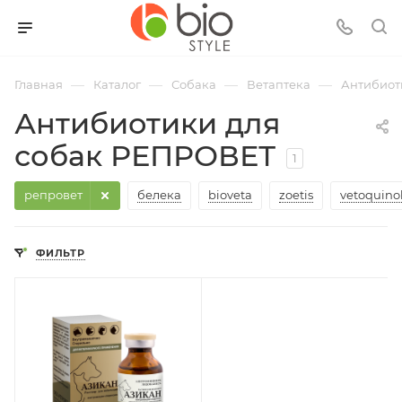
—
—
—
—
Главная
Каталог
Собака
Ветаптека
Антибиот
Антибиотики для
собак РЕПРОВЕТ
1
репровет
белека
bioveta
zoetis
vetoquino
ФИЛЬТР