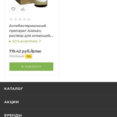
Антибактериальный
препарат Азикан,
раствор для инъекций,
20 мл
Есть в наличии: 7
719.42
руб.
/флак
757.28
руб.
-
5
%
В КОРЗИНУ
КАТАЛОГ
АКЦИИ
БРЕНДЫ