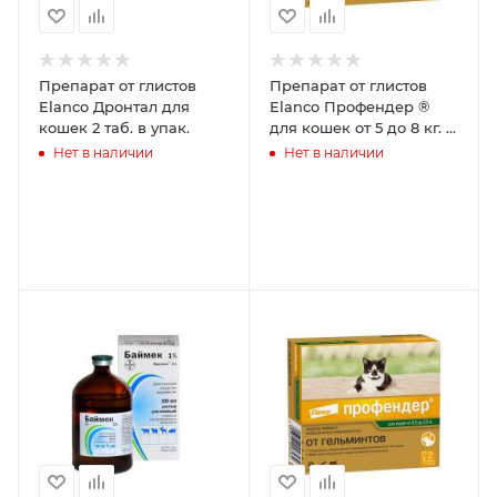
Препарат от глистов
Препарат от глистов
Elanco Дронтал для
Elanco Профендер ®
кошек 2 таб. в упак.
для кошек от 5 до 8 кг. 2
пипетки х 1,12 мл
Нет в наличии
Нет в наличии