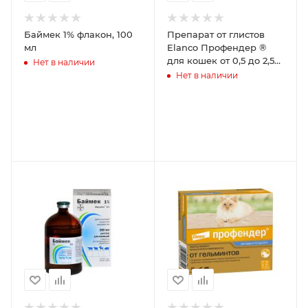
Баймек 1% флакон, 100
Препарат от глистов
мл
Elanco Профендер ®
для кошек от 0,5 до 2,5
Нет в наличии
кг. 2 пип. в упак.
Нет в наличии