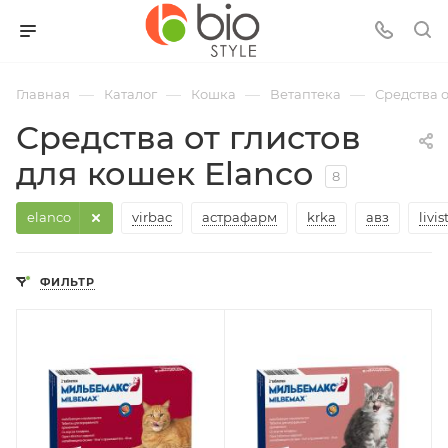
—
—
—
—
Главная
Каталог
Кошка
Ветаптека
Средства о
Средства от глистов
для кошек Elanco
8
elanco
virbac
астрафарм
krka
авз
livis
ФИЛЬТР