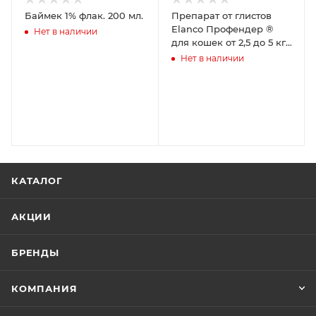
Баймек 1% флак. 200 мл.
Препарат от глистов
Elanco Профендер ®
Нет в наличии
для кошек от 2,5 до 5 кг.
2 пип. в упак.
Нет в наличии
КАТАЛОГ
АКЦИИ
БРЕНДЫ
КОМПАНИЯ