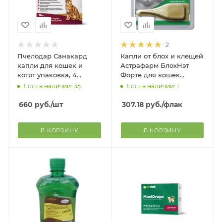
2
Пчелодар Санакард
Капли от блох и клещей
капли для кошек и
Астрафарм БлохНэт
котят упаковка, 4
Форте для кошек
пипетки
пипетка, 0,5 мл
Есть в наличии: 35
Есть в наличии: 1
660
руб.
/шт
307.18
руб.
/флак
В КОРЗИНУ
В КОРЗИНУ