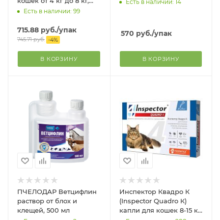
кошек от 4 кг до 8 кг,
Есть в наличии: 14
туба по 1 мл
Есть в наличии: 99
715.88
руб.
/упак
570
руб.
/упак
745.71
руб.
-
4
%
В КОРЗИНУ
В КОРЗИНУ
ПЧЕЛОДАР Ветцифлин
Инспектор Квадро К
раствор от блох и
(Inspector Quadro К)
клещей, 500 мл
капли для кошек 8-15 кг,
1 пип. в упак.