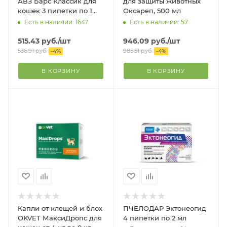
АВЗ Барс Классик для
для защиты животных
кошек 3 пипетки по 1
Оксареп, 500 мл
мл.
Есть в наличии: 1647
Есть в наличии: 57
515.43
руб.
/шт
946.09
руб.
/шт
536.91
руб.
985.51
руб.
-
4
%
-
4
%
В КОРЗИНУ
В КОРЗИНУ
Капли от клещей и блох
ПЧЕЛОДАР Эктонеогид
OKVET МаксиДропс для
4 пипетки по 2 мл