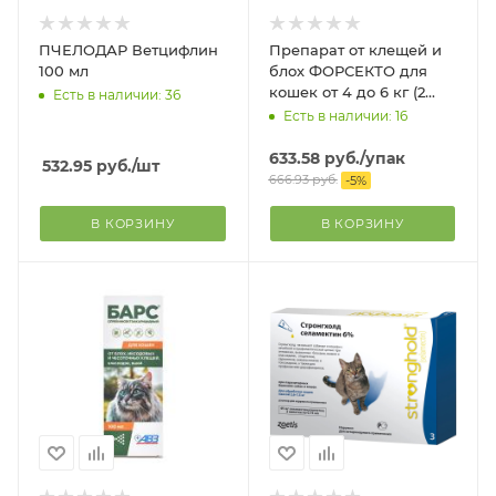
ПЧЕЛОДАР Ветцифлин
Препарат от клещей и
100 мл
блох ФОРСЕКТО для
кошек от 4 до 6 кг (2
Есть в наличии: 36
пипетки)
Есть в наличии: 16
633.58
руб.
/упак
532.95
руб.
/шт
666.93
руб.
-
5
%
В КОРЗИНУ
В КОРЗИНУ