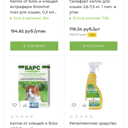
Капли от блох и клещей
Селафорт капли для
Астрафарм БлохНэт
кошек 2,6-7,5 кг. 1 пип. в
max для кошек, 0,5 мл
упак
монодоза (2 пипетки)
Есть в наличии: 594
Есть в наличии: 708
719.34
руб.
/шт
194.82
руб.
/упак
799.27
руб.
-
10
%
В КОРЗИНУ
В КОРЗИНУ
Капли от клещей и блох
Репеллентное средство