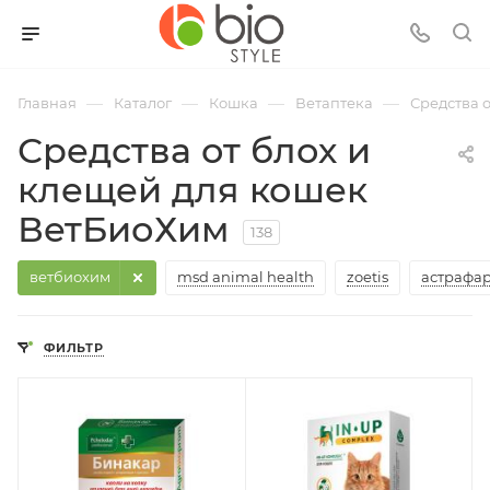
—
—
—
—
Главная
Каталог
Кошка
Ветаптека
Средства 
Средства от блох и
клещей для кошек
ВетБиоХим
138
ветбиохим
msd animal health
zoetis
астрафа
ФИЛЬТР