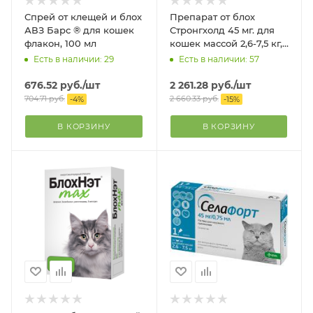
Спрей от клещей и блох
Препарат от блох
АВЗ Барс ® для кошек
Стронгхолд 45 мг. для
флакон, 100 мл
кошек массой 2,6-7,5 кг,
6% 3 пипетки
Есть в наличии: 29
Есть в наличии: 57
676.52
руб.
/шт
2 261.28
руб.
/шт
704.71
руб.
2 660.33
руб.
-
4
%
-
15
%
В КОРЗИНУ
В КОРЗИНУ