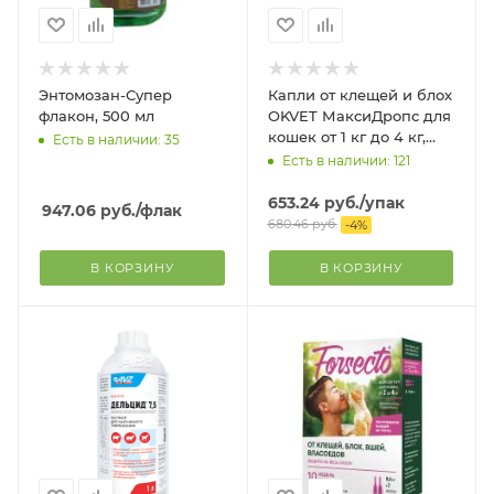
Энтомозан-Супер
Капли от клещей и блох
флакон, 500 мл
OKVET МаксиДропс для
кошек от 1 кг до 4 кг,
Есть в наличии: 35
туба по 0,5 мл
Есть в наличии: 121
653.24
руб.
/упак
947.06
руб.
/флак
680.46
руб.
-
4
%
В КОРЗИНУ
В КОРЗИНУ