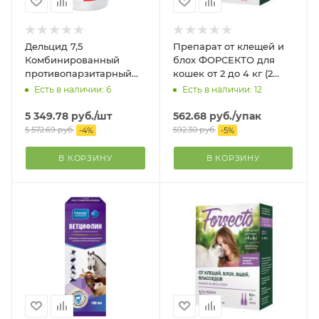
Дельцид 7,5
Препарат от клещей и
Комбинированный
блох ФОРСЕКТО для
противопарзитарный
кошек от 2 до 4 кг (2
препарат для
пипетки)
Есть в наличии: 6
Есть в наличии: 12
обработки крупного
рогатого скота 1л
5 349.78
руб.
/шт
562.68
руб.
/упак
5 572.69
руб.
592.30
руб.
-
4
%
-
5
%
В КОРЗИНУ
В КОРЗИНУ