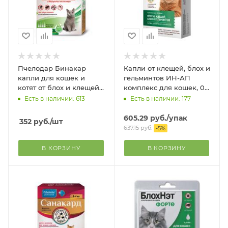
Пчелодар Бинакар
Капли от клещей, блох и
капли для кошек и
гельминтов ИН-АП
котят от блох и клещей
комплекс для кошек, 0,5
4 пип. по 0,4 мл.
мл монодоза 2 пипетки
Есть в наличии: 613
Есть в наличии: 177
605.29
руб.
/упак
352
руб.
/шт
637.15
руб.
-
5
%
В КОРЗИНУ
В КОРЗИНУ