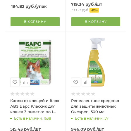
719.34
руб.
/шт
194.82
руб.
/упак
799.27
руб.
-
10
%
В КОРЗИНУ
В КОРЗИНУ
Капли от клещей и блох
Репеллентное средство
АВЗ Барс Классик для
для защиты животных
кошек 3 пипетки по 1
Оксареп, 500 мл
мл.
Есть в наличии: 1638
Есть в наличии: 57
515.43
руб.
/шт
946.09
руб.
/шт