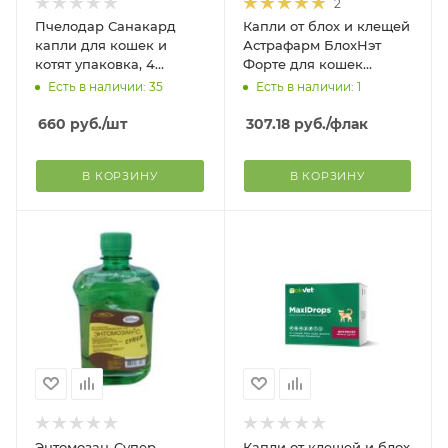
2
Пчелодар Санакард
Капли от блох и клещей
капли для кошек и
Астрафарм БлохНэт
котят упаковка, 4
Форте для кошек
пипетки
пипетка, 0,5 мл
Есть в наличии: 35
Есть в наличии: 1
660
руб.
/шт
307.18
руб.
/флак
В КОРЗИНУ
В КОРЗИНУ
Энтомозан-Супер
Капли от клещей и блох