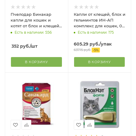
Пчелодар Бинакар
Капли от клещей, блох и
капли для кошек и
гельминтов ИН-АП
котят от блох и клещей
комплекс для кошек, 0,5
4 пип. по 0,4 мл.
мл монодоза 2 пипетки
Есть в наличии: 556
Есть в наличии: 175
605.29
руб.
/упак
352
руб.
/шт
637.15
руб.
-
5
%
В КОРЗИНУ
В КОРЗИНУ