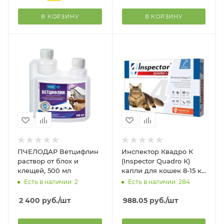
В КОРЗИНУ
В КОРЗИНУ
ПЧЕЛОДАР Ветцифлин
Инспектор Квадро К
раствор от блох и
(Inspector Quadro К)
клещей, 500 мл
капли для кошек 8-15 кг,
1 пип. в упак.
Есть в наличии: 2
Есть в наличии: 284
2 400
руб.
/шт
988.05
руб.
/шт