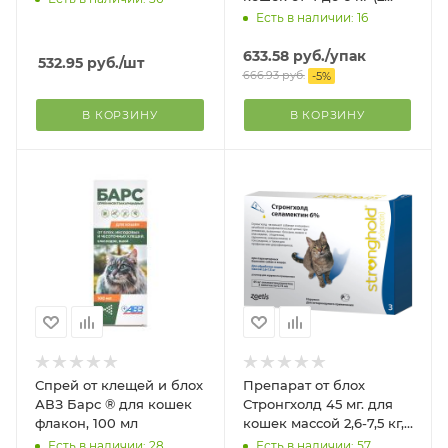
пипетки)
Есть в наличии: 16
633.58
руб.
/упак
532.95
руб.
/шт
666.93
руб.
-
5
%
В КОРЗИНУ
В КОРЗИНУ
Спрей от клещей и блох
Препарат от блох
АВЗ Барс ® для кошек
Стронгхолд 45 мг. для
флакон, 100 мл
кошек массой 2,6-7,5 кг,
6% 3 пипетки
Есть в наличии: 28
Есть в наличии: 57