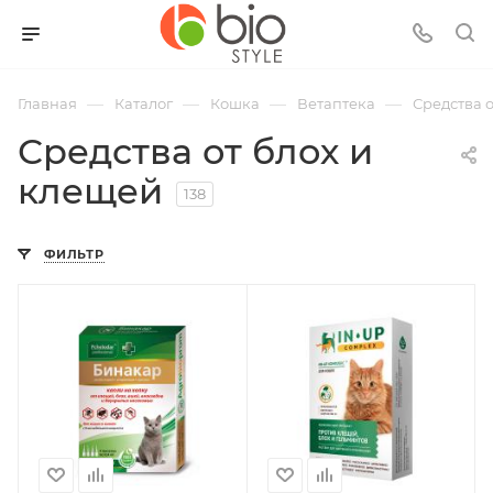
—
—
—
—
Главная
Каталог
Кошка
Ветаптека
Средства 
Средства от блох и
клещей
138
ФИЛЬТР