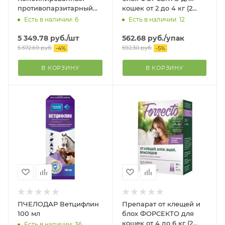
противопарзитарный
кошек от 2 до 4 кг (2
препарат для
пипетки)
Есть в наличии: 6
Есть в наличии: 12
обработки крупного
рогатого скота 1л
5 349.78
руб.
/шт
562.68
руб.
/упак
5 572.69
руб.
592.30
руб.
-
4
%
-
5
%
В КОРЗИНУ
В КОРЗИНУ
ПЧЕЛОДАР Ветцифлин
Препарат от клещей и
100 мл
блох ФОРСЕКТО для
кошек от 4 до 6 кг (2
Есть в наличии: 36