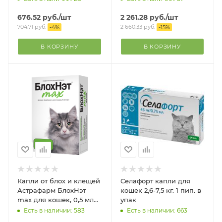
676.52
руб.
/шт
2 261.28
руб.
/шт
704.71
руб.
2 660.33
руб.
-
4
%
-
15
%
В КОРЗИНУ
В КОРЗИНУ
Капли от блох и клещей
Селафорт капли для
Астрафарм БлохНэт
кошек 2,6-7,5 кг. 1 пип. в
max для кошек, 0,5 мл
упак
монодоза (2 пипетки)
Есть в наличии: 583
Есть в наличии: 663