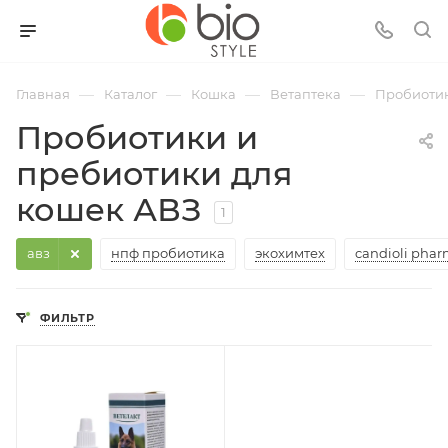
—
—
—
—
Главная
Каталог
Кошка
Ветаптека
Пробиотик
Пробиотики и
пребиотики для
кошек АВЗ
1
авз
нпф пробиотика
экохимтех
candioli pha
ФИЛЬТР