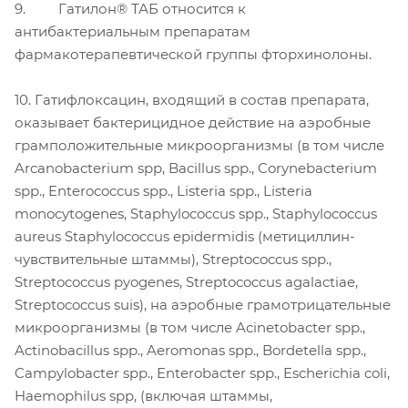
9. Гатилон® ТАБ относится к
антибактериальным препаратам
фармакотерапевтической группы фторхинолоны.
10. Гатифлоксацин, входящий в состав препарата,
оказывает бактерицидное действие на аэробные
грамположительные микроорганизмы (в том числе
Arcanobacterium spp, Bacillus spp., Corynebacterium
spp., Enterococcus spp., Listeria spp., Listeria
monocytogenes, Staphylococcus spp., Staphylococcus
aureus Staphylococcus epidermidis (метициллин-
чувствительные штаммы), Streptococcus spp.,
Streptococcus pyogenes, Streptococcus agalactiae,
Streptococcus suis), на аэробные грамотрицательные
микроорганизмы (в том числе Acinetobacter spp.,
Actinobacillus spp., Aeromonas spp., Bordetella spp.,
Campylobacter spp., Enterobacter spp., Escherichia coli,
Haemophilus spp, (включая штаммы,