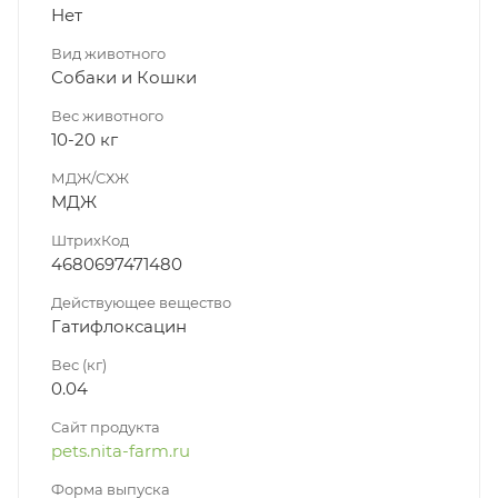
Нет
Вид животного
Собаки и Кошки
Вес животного
10-20 кг
МДЖ/СХЖ
МДЖ
ШтрихКод
4680697471480
Действующее вещество
Гатифлоксацин
Вес (кг)
0.04
Сайт продукта
pets.nita-farm.ru
Форма выпуска