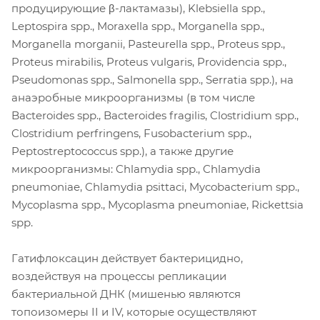
продуцирующие β-лактамазы), Klebsiella spp.,
Leptospira spp., Moraxella spp., Morganella spp.,
Morganella morganii, Pasteurella spp., Proteus spp.,
Proteus mirabilis, Proteus vulgaris, Providencia spp.,
Pseudomonas spp., Salmonella spp., Serratia spp.), на
анаэробные микроорганизмы (в том числе
Bacteroides spp., Bacteroides fragilis, Clostridium spp.,
Clostridium perfringens, Fusobacterium spp.,
Peptostreptococcus spp.), а также другие
микроорганизмы: Chlamydia spp., Chlamydia
pneumoniae, Chlamydia psittaci, Mycobacterium spp.,
Mycoplasma spp., Mycoplasma pneumoniae, Rickettsia
spp.
Гатифлоксацин действует бактерицидно,
воздействуя на процессы репликации
бактериальной ДНК (мишенью являются
топоизомеры II и IV, которые осуществляют