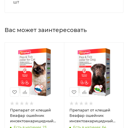
шт
Вас может заинтересовать
Препарат от клещей
Препарат от клещей
Беафар ошейник
Беафар ошейник
инсектоакарицидный
инсектоакарицидный
для кошек Flea & Tick,
для собак "Flea & Tick
Есть в наличии: 23
Есть в наличии: 64