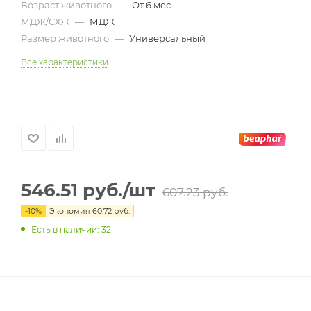
Возраст животного
—
От 6 мес
МДЖ/СХЖ
—
МДЖ
Размер животного
—
Универсальный
Все характеристики
546.51
руб.
/шт
607.23
руб.
-
10
%
Экономия
60.72
руб.
Есть в наличии
: 32