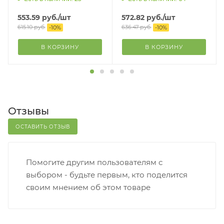
синий, 35 см
collar" 65 см, зеленый
553.59
руб.
/шт
572.82
руб.
/шт
615.10
руб.
636.47
руб.
-
10
%
-
10
%
В КОРЗИНУ
В КОРЗИНУ
Отзывы
ОСТАВИТЬ ОТЗЫВ
Помогите другим пользователям с
выбором - будьте первым, кто поделится
своим мнением об этом товаре