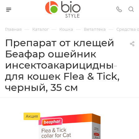
—
—
—
—
Главная
Каталог
Кошка
Ветаптека
Средства 
Препарат от клещей
Беафар ошейник
инсектоакарицидный
для кошек Flea & Tick,
черный, 35 см
Акция