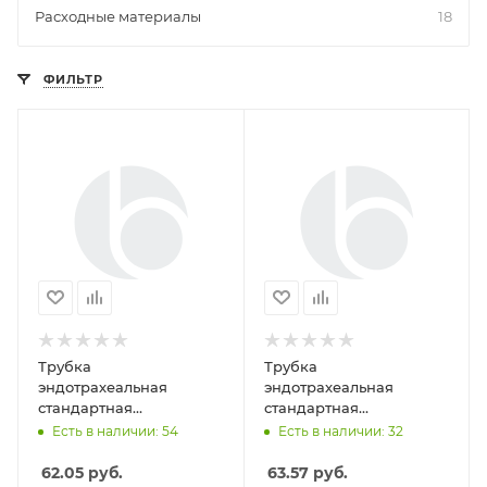
Расходные материалы
18
ФИЛЬТР
Трубка
Трубка
эндотрахеальная
эндотрахеальная
стандартная
стандартная
одноразового исп. без
одноразового исп. без
Есть в наличии: 54
Есть в наличии: 32
манжеты №2.5 (Alba
манжеты №3.0 (Alba
Healthcare)
Healthcare)
62.05
руб.
63.57
руб.