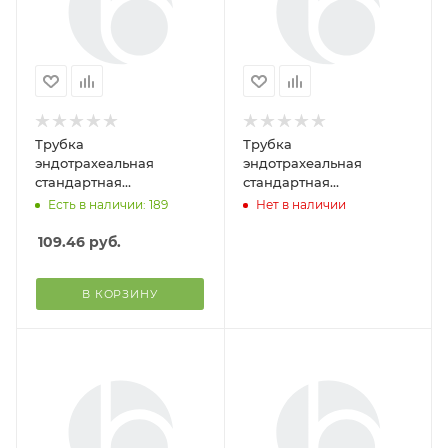
Трубка
Трубка
эндотрахеальная
эндотрахеальная
стандартная
стандартная
одноразового исп. с
одноразового исп. без
Есть в наличии: 189
Нет в наличии
манжетой №3.0 (Alba
манжеты №2.0 (Alba
Healthcare)
Healthcare)
109.46
руб.
В КОРЗИНУ