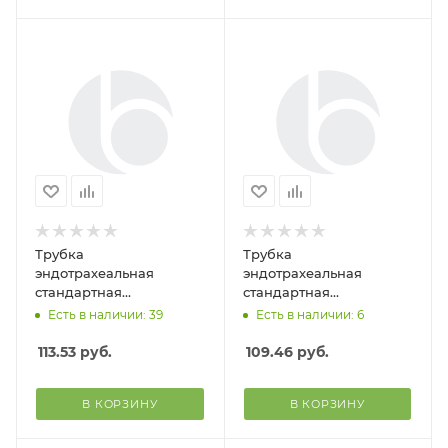
Трубка
Трубка
эндотрахеальная
эндотрахеальная
стандартная
стандартная
одноразового исп. с
одноразового исп. с
Есть в наличии: 39
Есть в наличии: 6
манжетой №8.0 (Alba
манжетой №7.0 (Alba
Healthcare)
Healthcare)
113.53
руб.
109.46
руб.
В КОРЗИНУ
В КОРЗИНУ