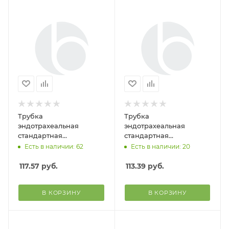
Трубка
Трубка
эндотрахеальная
эндотрахеальная
стандартная
стандартная
одноразового исп. с
одноразового исп. с
Есть в наличии: 62
Есть в наличии: 20
манжетой №6.5 (Alba
манжетой №6.0 (Alba
Healthcare)
Healthcare)
117.57
руб.
113.39
руб.
В КОРЗИНУ
В КОРЗИНУ