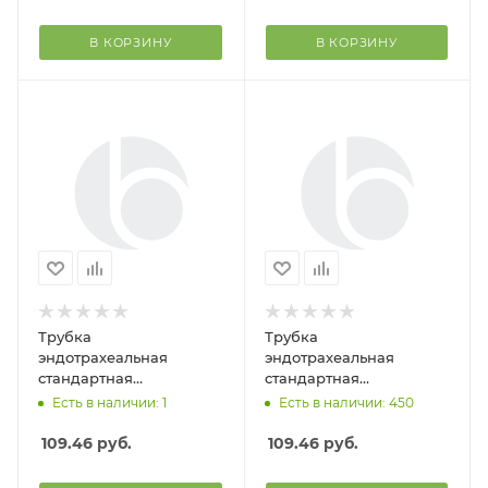
В КОРЗИНУ
В КОРЗИНУ
Трубка
Трубка
эндотрахеальная
эндотрахеальная
стандартная
стандартная
одноразового исп. с
одноразового исп. с
Есть в наличии: 1
Есть в наличии: 450
манжетой №7.5 (Alba
манжетой №3.5 (Alba
Healthcare)
Healthcare)
109.46
руб.
109.46
руб.