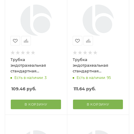
Трубка
Трубка
эндотрахеальная
эндотрахеальная
стандартная
стандартная
одноразового исп. с
одноразового исп. с
Есть в наличии: 3
Есть в наличии: 95
манжетой №5.5 (Alba
манжетой №5.0 (Alba
Healthcare)
Healthcare)
109.46
руб.
111.64
руб.
В КОРЗИНУ
В КОРЗИНУ