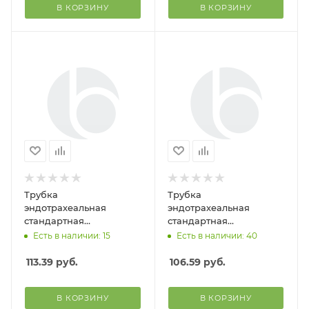
В КОРЗИНУ
В КОРЗИНУ
Трубка
Трубка
эндотрахеальная
эндотрахеальная
стандартная
стандартная
одноразового исп. с
одноразового исп. с
Есть в наличии: 15
Есть в наличии: 40
манжетой №9.0 (Alba
манжетой №8.5 (Alba
Healthcare)
Healthcare)
113.39
руб.
106.59
руб.
В КОРЗИНУ
В КОРЗИНУ