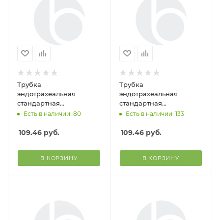
Трубка
Трубка
эндотрахеальная
эндотрахеальная
стандартная
стандартная
одноразового исп. с
одноразового исп. с
Есть в наличии: 80
Есть в наличии: 133
манжетой №4.5 (Alba
манжетой №4.0 (Alba
Healthcare)
Healthcare)
109.46
руб.
109.46
руб.
В КОРЗИНУ
В КОРЗИНУ