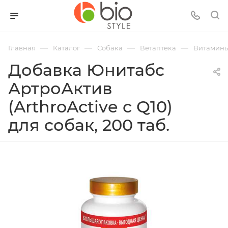
—
—
—
—
Главная
Каталог
Собака
Ветаптека
Витамины
Добавка Юнитабс
АртроАктив
(ArthroActive с Q10)
для собак, 200 таб.