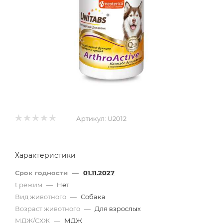
Артикул:
U2012
Характеристики
Срок годности
—
01.11.2027
t режим
—
Нет
Вид животного
—
Собака
Возраст животного
—
Для взрослых
МДЖ/СХЖ
—
МДЖ