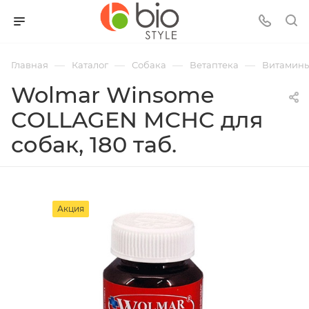
—
—
—
—
Главная
Каталог
Собака
Ветаптека
Витамины
Wolmar Winsome
COLLAGEN MCHC для
собак, 180 таб.
Акция