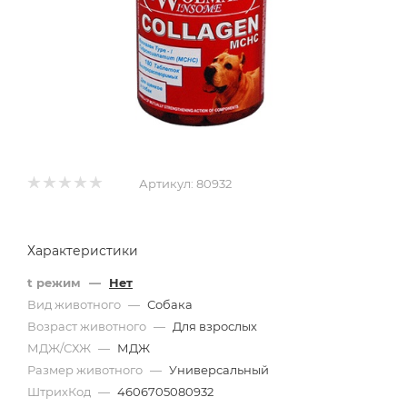
Артикул:
80932
Характеристики
t режим
—
Нет
Вид животного
—
Собака
Возраст животного
—
Для взрослых
МДЖ/СХЖ
—
МДЖ
Размер животного
—
Универсальный
ШтрихКод
—
4606705080932