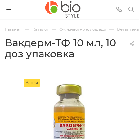
—
—
—
Главная
Каталог
С-х животные, лошади
Ветаптека
Вакдерм-ТФ 10 мл, 10
доз упаковка
Акция