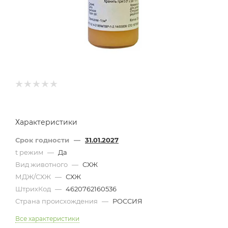
Характеристики
Срок годности
—
31.01.2027
t режим
—
Да
Вид животного
—
СХЖ
МДЖ/СХЖ
—
СХЖ
ШтрихКод
—
4620762160536
Страна происхождения
—
РОССИЯ
Все характеристики