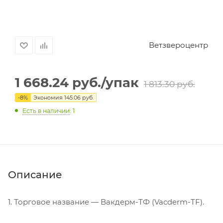
Ветзвероцентр
1 668.24
руб.
/упак
1 813.30
руб.
-
8
%
Экономия
145.06
руб.
Есть в наличии
: 1
Описание
1. Торговое название — Вакдерм-ТФ (Vacderm-TF).