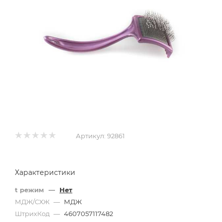
Артикул:
92861
Характеристики
t режим
—
Нет
МДЖ/СХЖ
—
МДЖ
ШтрихКод
—
4607057117482