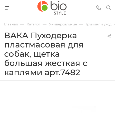
—
—
—
Главная
Каталог
Универсальные
Груминг и уход
ВАКА Пуходерка
пластмасовая для
собак, щетка
большая жесткая с
каплями арт.7482