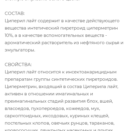
СОСТАВ:
Циперил лайт содержит в качестве действующего
вещества интетический пиретроид циперметрин
10%, а в качестве вспомогательных веществ -
ароматический растворитель из нефтяного сырья и
эмульгаторы.
СВОЙСТВА:
Циперил лайт относится к инсектоакарицидным
препаратам группы синтетических пиретроидов.
Циперметрин, входящий в состав Циперила лайт,
активен в отношении имагинальных и
преимагинальных стадий развития блох, вшей,
власоедов, пухопероедов, кожеедов, мух,
саркоптоидных, иксодовых, куриных клещей,
постельных клопов, овечьих рунцов, тараканов,
кровососущих, двукрылых насекомых и других