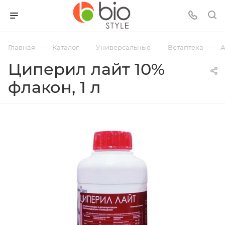
—
—
—
—
Главная
Каталог
Универсальные
Ветаптека
А
Циперил лайт 10%
флакон, 1 л