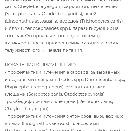
canis, Cheyletiella yasguri), саркоптоидных клещей
(Sarcoptes canis, Otodectes cynotis), вшей
(Linognathus setosus), власоедов (Trichodectes canis)
и блох (Ctenocephalides spp.), паразитирующих на
собаках. Он проявляет высокую системную
активность после прикрепления эктопаразитов к
телу животного и начала питания.
ПОКАЗАНИЯ К ПРИМЕНЕНИЮ
- профилактики и лечения акарозов, вызываемых
иксодовыми клещами (Ixodes spp., Dermacentor spp.,
Rhipicephalus sanguineus), саркоптоидными
клещами (Sarcoptes canis, Otodectes cynotis),
тромбидиформными клещами (Demodex canis,
Cheyletiella yasguri);
- профилактики и лечения энтомозов, вызываемых
вшами (Linognathus setosus), власоедами
(Trichodectes canis), блохами (Ctenocephalides spp.), а