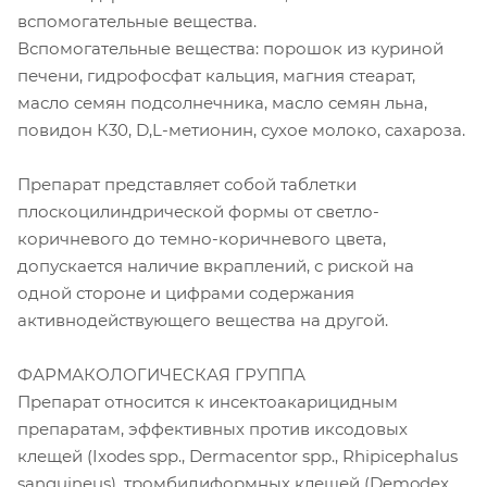
вспомогательные вещества.
Вспомогательные вещества: порошок из куриной
печени, гидрофосфат кальция, магния стеарат,
масло семян подсолнечника, масло семян льна,
повидон К30, D,L-метионин, сухое молоко, сахароза.
Препарат представляет собой таблетки
плоскоцилиндрической формы от светло-
коричневого до темно-коричневого цвета,
допускается наличие вкраплений, с риской на
одной стороне и цифрами содержания
активнодействующего вещества на другой.
ФАРМАКОЛОГИЧЕСКАЯ ГРУППА
Препарат относится к инсектоакарицидным
препаратам, эффективных против иксодовых
клещей (Ixodes spp., Dermacentor spp., Rhipicephalus
sanguineus), тромбидиформных клещей (Demodex