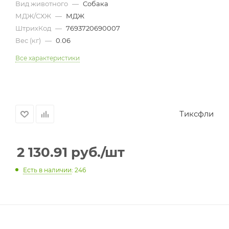
Вид животного
—
Собака
МДЖ/СХЖ
—
МДЖ
ШтрихКод
—
7693720690007
Вес (кг)
—
0.06
Все характеристики
Тиксфли
2 130.91
руб.
/шт
Есть в наличии
: 246