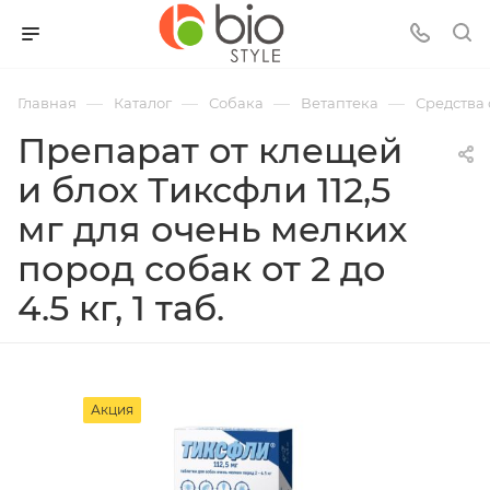
—
—
—
—
Главная
Каталог
Собака
Ветаптека
Средства 
Препарат от клещей
и блох Тиксфли 112,5
мг для очень мелких
пород собак от 2 до
4.5 кг, 1 таб.
Акция