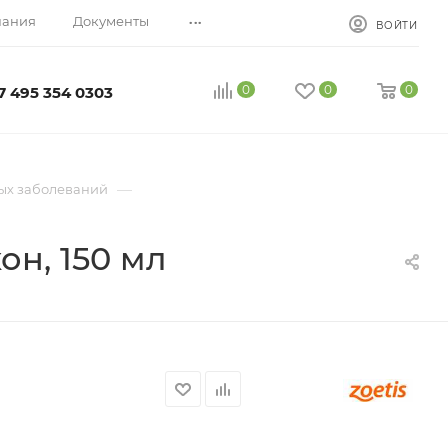
...
пания
Документы
ВОЙТИ
0
0
0
7 495 354 0303
—
ых заболеваний
н, 150 мл