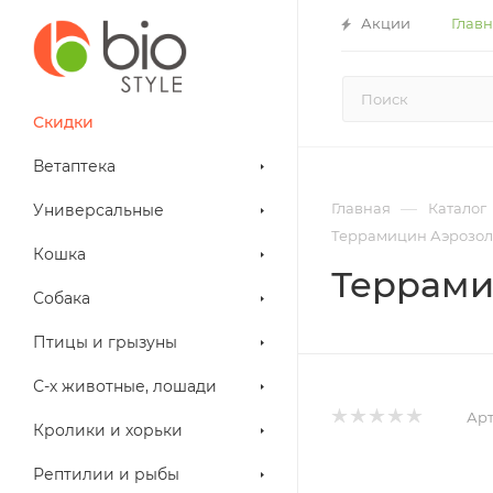
Акции
Глав
Скидки
Ветаптека
—
Главная
Каталог
Универсальные
Террамицин Аэрозоль
Кошка
Террами
Собака
Птицы и грызуны
С-х животные, лошади
Арт
Кролики и хорьки
Рептилии и рыбы