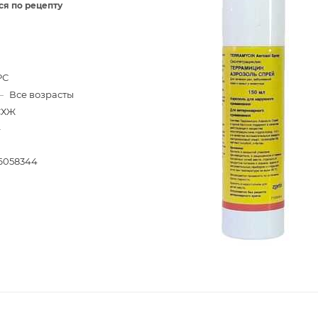
ся по рецепту
РС
—
Все возрасты
СХЖ
—
6058344