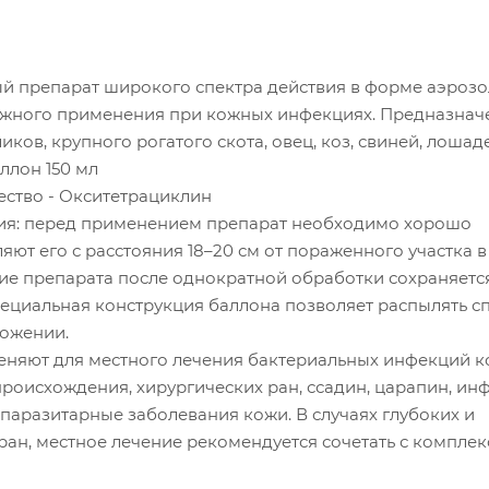
й препарат широкого спектра действия в форме аэрозо
ужного применения при кожных инфекциях. Предназнач
иков, крупного рогатого скота, овец, коз, свиней, лошад
ллон 150 мл
ство - Окситетрациклин
ия: перед применением препарат необходимо хорошо
ляют его с расстояния 18–20 см от пораженного участка в
вие препарата после однократной обработки сохраняетс
пециальная конструкция баллона позволяет распылять с
ожении.
няют для местного лечения бактериальных инфекций к
роисхождения, хирургических ран, ссадин, царапин, ин
аразитарные заболевания кожи. В случаях глубоких и
ан, местное лечение рекомендуется сочетать с компле