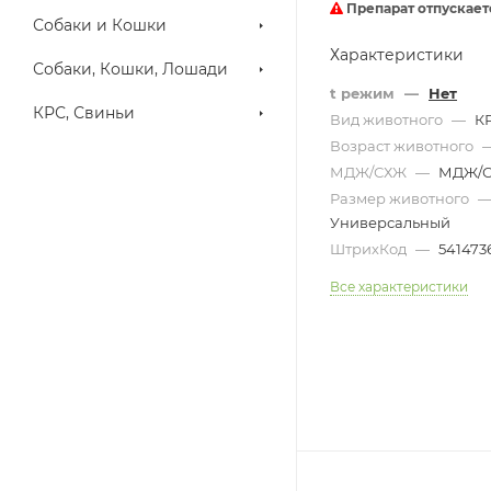
Препарат отпускает
Собаки и Кошки
Характеристики
Собаки, Кошки, Лошади
t режим
—
Нет
КРС, Свиньи
Вид животного
—
К
Возраст животного
МДЖ/СХЖ
—
МДЖ/
Размер животного
Универсальный
ШтрихКод
—
541473
Все характеристики