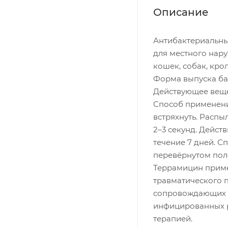
Описание
Антибактериальны
для местного нар
кошек, собак, крол
Форма выпуска ба
Действующее веще
Способ применен
встряхнуть. Распы
2–3 секунд. Дейст
течение 7 дней. С
перевёрнутом пол
Террамицин приме
травматического п
сопровождающих п
инфицированных р
терапией.