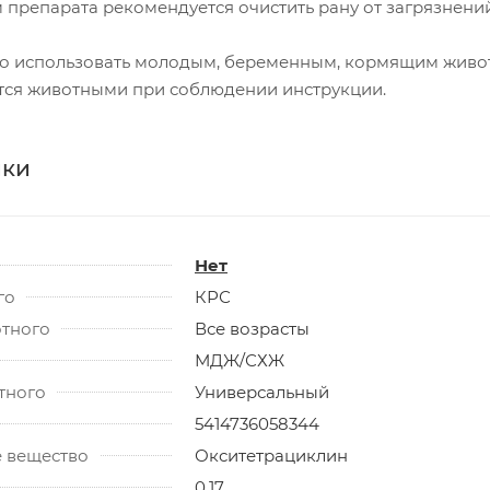
препарата рекомендуется очистить рану от загрязнений,
о использовать молодым, беременным, кормящим живо
ся животными при соблюдении инструкции.
ики
Нет
го
КРС
отного
Все возрасты
МДЖ/СХЖ
тного
Универсальный
5414736058344
 вещество
Окситетрациклин
0.17