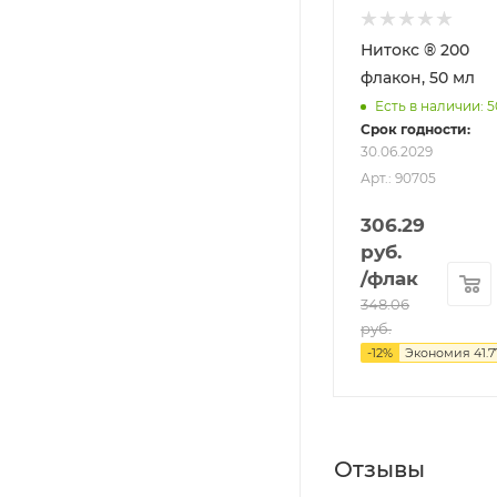
Нитокс ® 200
флакон, 50 мл
Есть в наличии: 5
Срок годности:
30.06.2029
Арт.: 90705
306.29
руб.
/флак
348.06
руб.
-
12
%
Экономия
41.7
Отзывы