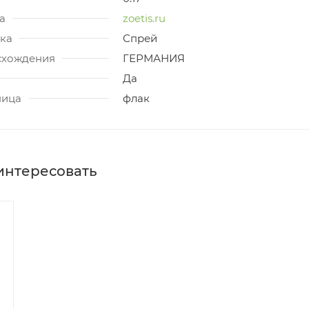
а
zoetis.ru
ка
Спрей
схождения
ГЕРМАНИЯ
Да
ница
флак
интересовать