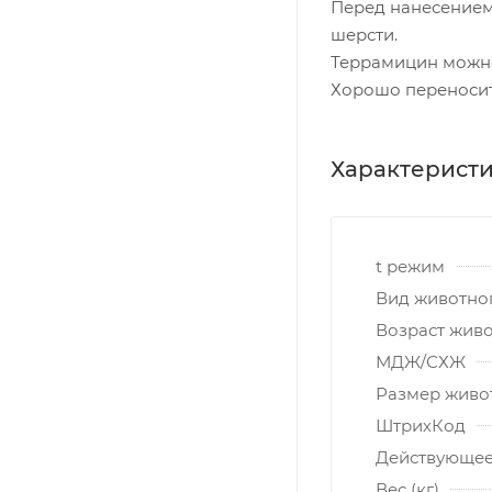
Перед нанесением 
шерсти.
Террамицин можн
Хорошо переносит
Характерист
t режим
Вид животно
Возраст жив
МДЖ/СХЖ
Размер живо
ШтрихКод
Действующее
Вес (кг)