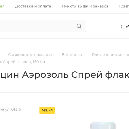
ная
Доставка и оплата
Пункты выдачи заказов
Ком
+
—
—
—
С-х животные, лошади
Ветаптека
Для лечения кожн
 Спрей флакон, 150 мл
цин Аэрозоль Спрей флако
икул:
01316
Акция