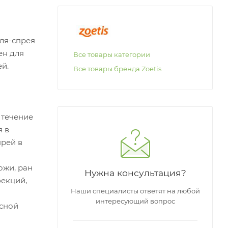
ля-спрея
ен для
Все товары категории
ей.
Все товары бренда Zoetis
 течение
я в
прей в
ожи, ран
Нужна консультация?
фекций,
Наши специалисты ответят на любой
интересующий вопрос
ксной