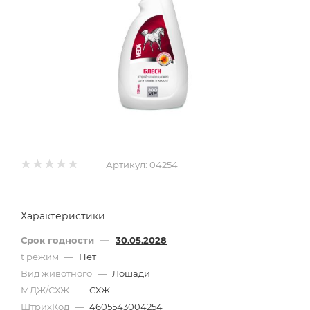
Артикул:
04254
Характеристики
Срок годности
—
30.05.2028
t режим
—
Нет
Вид животного
—
Лошади
МДЖ/СХЖ
—
СХЖ
ШтрихКод
—
4605543004254