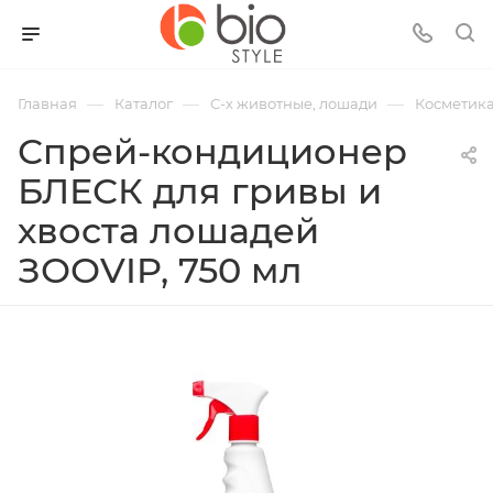
—
—
—
Главная
Каталог
С-х животные, лошади
Косметика
Спрей-кондиционер
БЛЕСК для гривы и
хвоста лошадей
ЗООVIP, 750 мл