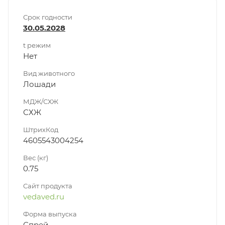
Срок годности
30.05.2028
t режим
Нет
Вид животного
Лошади
МДЖ/СХЖ
СХЖ
ШтрихКод
4605543004254
Вес (кг)
0.75
Сайт продукта
vedaved.ru
Форма выпуска
Спрей