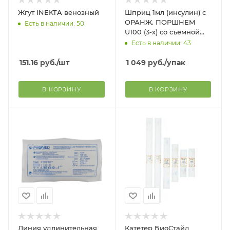
Жгут INEKTA венозный
Шприц 1мл (инсулин) с
ОРАНЖ. ПОРШНЕМ
Есть в наличии: 50
U100 (3-х) со съемной
иглой 0,45х12-26 G SFM
Есть в наличии: 43
(100шт/уп)
151.16
руб.
/шт
1 049
руб.
/упак
В КОРЗИНУ
В КОРЗИНУ
Линия удлинительная
Катетер БиоСтайл