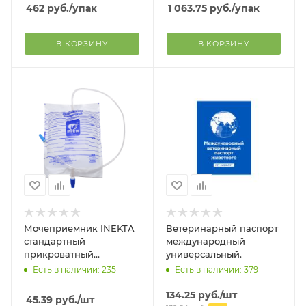
462
руб.
/упак
1 063.75
руб.
/упак
В КОРЗИНУ
В КОРЗИНУ
Мочеприемник INEKTA
Ветеринарный паспорт
стандартный
международный
прикроватный
универсальный.
стерильный 1 л
Есть в наличии: 235
Есть в наличии: 379
134.25
руб.
/шт
45.39
руб.
/шт