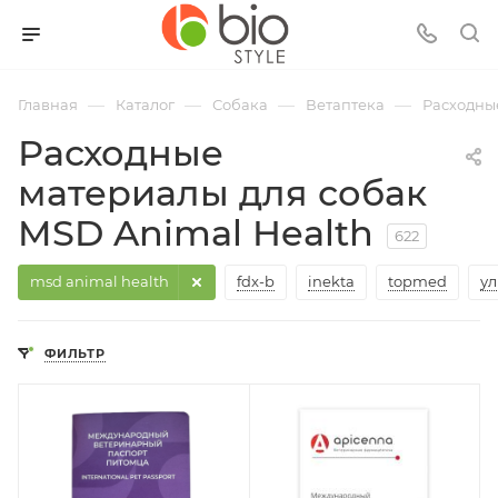
—
—
—
—
Главная
Каталог
Собака
Ветаптека
Расходны
Расходные
материалы для собак
MSD Animal Health
622
msd animal health
fdx-b
inekta
topmed
ул
ФИЛЬТР