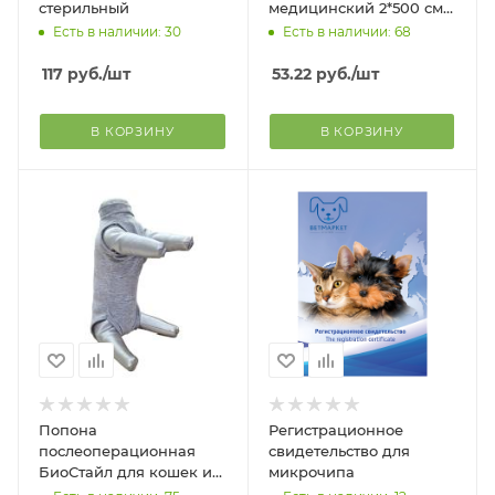
стерильный
медицинский 2*500 см
нестерильный на
Есть в наличии: 30
Есть в наличии: 68
тканевой основе в
индивидуальной
117
руб.
/шт
53.22
руб.
/шт
упаковке
В КОРЗИНУ
В КОРЗИНУ
Попона
Регистрационное
послеоперационная
свидетельство для
БиоСтайл для кошек и
микрочипа
собак, унисекс, трико на