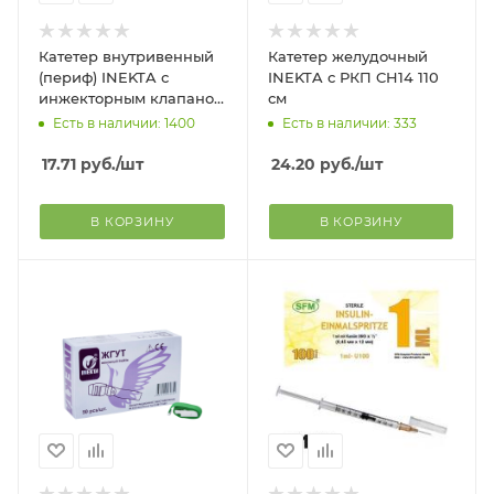
Катетер внутривенный
Катетер желудочный
(периф) INEKTA с
INEKTA с РКП CH14 110
инжекторным клапаном
см
и фиксаторами Gloflon
Есть в наличии: 1400
Есть в наличии: 333
G22
17.71
руб.
/шт
24.20
руб.
/шт
В КОРЗИНУ
В КОРЗИНУ