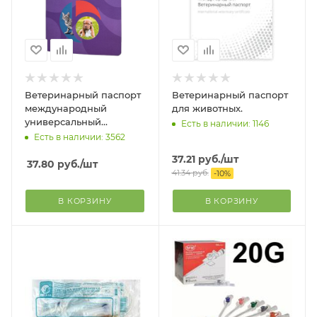
Ветеринарный паспорт
Ветеринарный паспорт
международный
для животных.
универсальный
Есть в наличии: 1146
БиоСтайл
Есть в наличии: 3562
37.21
руб.
/шт
37.80
руб.
/шт
41.34
руб.
-
10
%
В КОРЗИНУ
В КОРЗИНУ