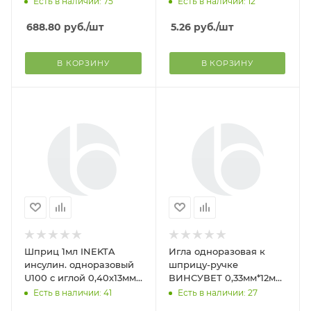
Есть в наличии: 75
Есть в наличии: 12
молнии р.M (4-6 кг)
688.80
руб.
/шт
5.26
руб.
/шт
В КОРЗИНУ
В КОРЗИНУ
Шприц 1мл INEKTA
Игла одноразовая к
инсулин. одноразовый
шприцу-ручке
U100 с иглой 0,40х13мм
ВИНСУВЕТ 0,33мм*12мм
-27 G 1/2 ЛУЕР (100/упак)
(100шт)
Есть в наличии: 41
Есть в наличии: 27