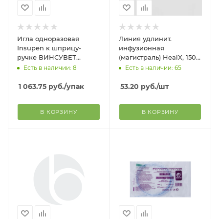
Игла одноразовая
Линия удлинит.
Insupen к шприцу-
инфузионная
ручке ВИНСУВЕТ
(магистраль) HealX, 150
0,3мм*8 мм (100 шт)
см (Ø1.5*2,8 мм)
Есть в наличии: 8
Есть в наличии: 65
1 063.75
руб.
/упак
53.20
руб.
/шт
В КОРЗИНУ
В КОРЗИНУ