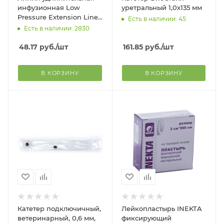
инфузионная Low
уретральный 1,0х135 мм
Pressure Extension Line
Есть в наличии: 45
150 см (Ø1.5 мм)
Есть в наличии: 2830
48.17
руб.
/шт
161.85
руб.
/шт
В КОРЗИНУ
В КОРЗИНУ
Катетер подключичный,
Лейкопластырь INEKTA
ветеринарный, 0,6 мм,
фиксирующий