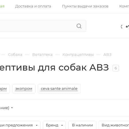
ная
Доставка и оплата
Пункты выдачи заказов
Ком
+
—
—
—
—
Собака
Ветаптека
Контрацептивы
АВЗ
ептивы для собак АВЗ
6
арм
экопром
ceva sante animale
ание)
ши предложения
Бренд
В наличии
Вид животно