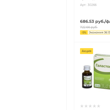
Арт.: 30266
686.53
руб.
/ф
722.66
руб.
-
5
%
Экономия
36.1
Акция