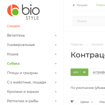
Акции
Глав
Скидки
Ветаптека
—
Главная
Каталог
Универсальные
Контрац
Кошка
Собака
авз
астраф
Птицы и грызуны
С-х животные, лошади
По умолчанию (убыв
Кролики и хорьки
Рептилии и рыбы
Цена
На