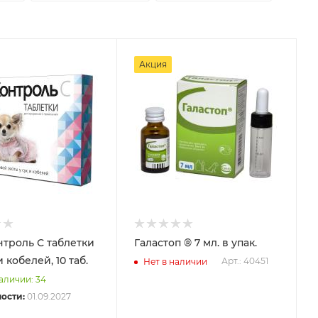
Акция
нтроль С таблетки
Галастоп ® 7 мл. в упак.
и кобелей, 10 таб.
Арт.: 40451
Нет в наличии
наличии: 34
ости:
01.09.2027