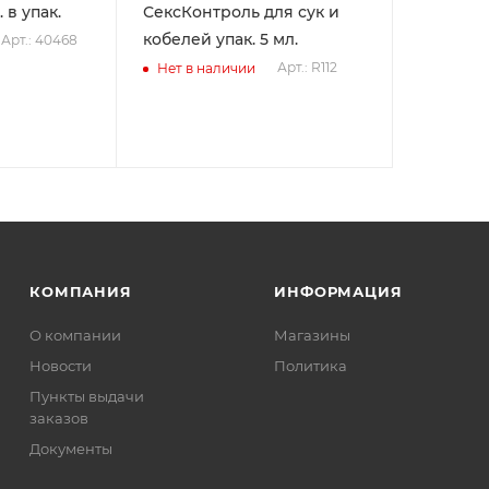
 в упак.
СексКонтроль для сук и
кобелей упак. 5 мл.
Арт.: 40468
Арт.: R112
Нет в наличии
КОМПАНИЯ
ИНФОРМАЦИЯ
О компании
Магазины
Новости
Политика
Пункты выдачи
заказов
Документы