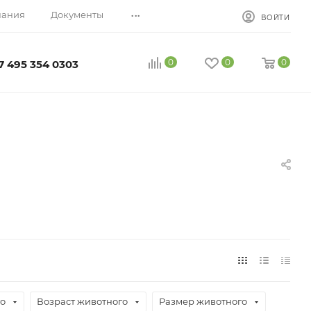
...
пания
Документы
ВОЙТИ
0
0
0
7 495 354 0303
го
Возраст животного
Размер животного