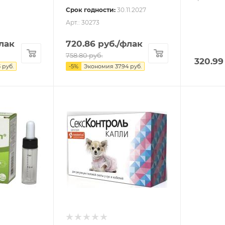
Срок годности:
30.11.2027
Арт.: 30273
лак
720.86
руб.
/флак
758.80
руб.
320.99
3
руб.
-
5
%
Экономия
37.94
руб.