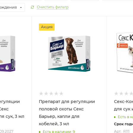
хождения
Очистить фильтр
Акция
егуляции
Препарат для регуляции
Секс-Ко
Секс
половой охоты Секс
для сук 
я сук, 3 мл
Барьер, капли для
Есть в 
кобелей, 3 мл
Срок годн
09.2027
Арт.: R111
Есть в наличии: 9