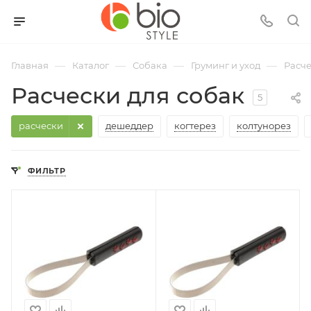
—
—
—
—
Главная
Каталог
Собака
Груминг и уход
Расч
Расчески для собак
5
расчески
дешеддер
когтерез
колтунорез
ФИЛЬТР