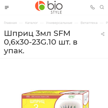
—
—
—
—
Главная
Каталог
Универсальные
Ветаптека
Р
Шприц 3мл SFM
0,6х30-23G.10 шт. в
упак.