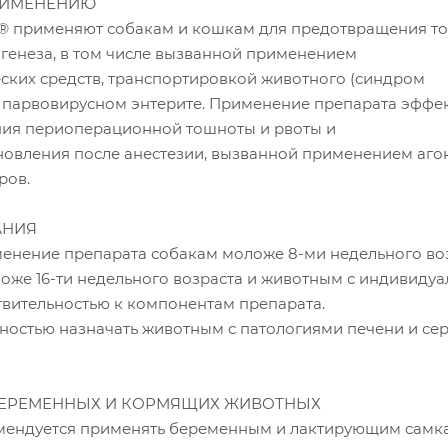
РИМЕНЕНИЮ
® применяют собакам и кошкам для предотвращения т
 генеза, в том числе вызванной применением
ских средств, транспортировкой животного (синдром
и парвовирусном энтерите. Применение препарата эффе
ия периоперационной тошноты и рвоты и
новления после анестезии, вызванной применением агон
ров.
АНИЯ
енение препарата собакам моложе 8-ми недельного воз
оже 16-ти недельного возраста и животным с индивиду
вительностью к компонентам препарата.
жностью назначать животным с патологиями печени и се
БЕРЕМЕННЫХ И КОРМЯЩИХ ЖИВОТНЫХ
мендуется применять беременным и лактирующим самк