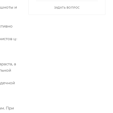
ошноты и
ЗАДАТЬ ВОПРОС
ктивно
истов ц-
раста, а
альной
рдечной
ам. При