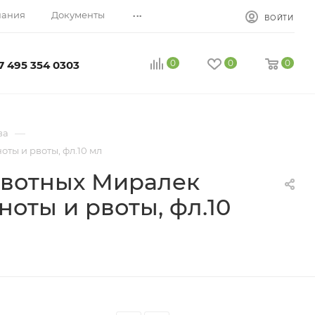
...
пания
Документы
ВОЙТИ
0
0
0
7 495 354 0303
—
ва
ы и рвоты, фл.10 мл
ивотных Миралек
оты и рвоты, фл.10