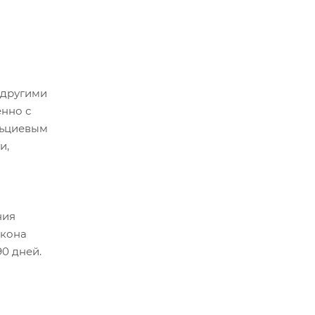
 другими
енно с
льциевым
и,
ния
акона
90 дней.