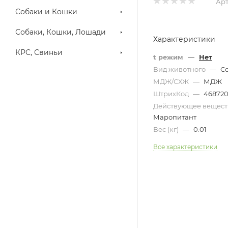
Арт
Собаки и Кошки
Собаки, Кошки, Лошади
Характеристики
КРС, Свиньи
t режим
—
Нет
Вид животного
—
С
МДЖ/СХЖ
—
МДЖ
ШтрихКод
—
468720
Действующее вещес
Маропитант
Вес (кг)
—
0.01
Все характеристики