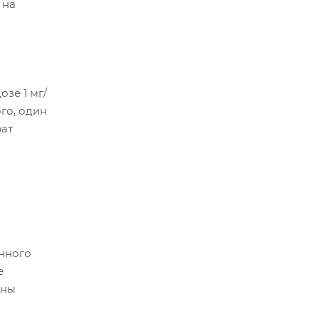
 на
зе 1 мг/
ого, один
рат
енного
е
жны