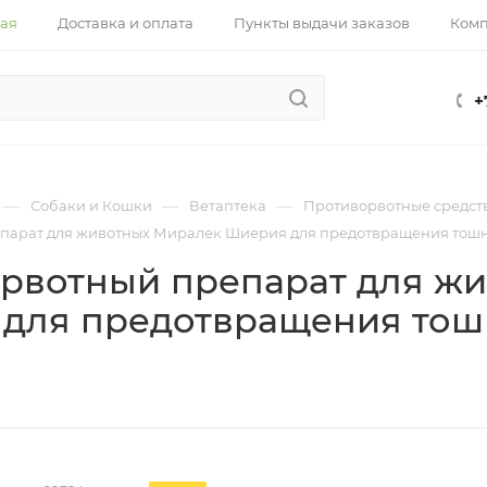
ная
Доставка и оплата
Пункты выдачи заказов
Ком
+
—
—
—
Собаки и Кошки
Ветаптека
Противорвотные средст
арат для животных Миралек Шиерия для предотвращения тошнот
рвотный препарат для ж
для предотвращения тошн