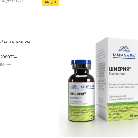
икул:
89324
Акция
обаки и Кошки
2989324
тво
—