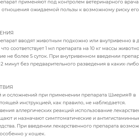
епарат применяют под контролем ветеринарного врача
 отношения ожидаемой пользы к возможному риску его
ЕНИЯ
епарат вводят животным подкожно или внутривенно в до
 что соответствует 1 мл препарата на 10 кг массы животн
ение не более 5 суток. При внутривенном введении препа
1-2 минут без предварительного разведения в каких-либо
ТВИЯ
 и осложнений при применении препарата Шиерия® в
стоящей инструкцией, как правило, не наблюдается.
овения аллергических реакций использование лекарств
щают и назначают симптоматические и антигистаминны
едства. При введении лекарственного препарата возмо
особенно у кошек.