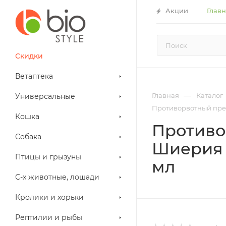
Акции
Глав
Скидки
Ветаптека
—
Главная
Каталог
Универсальные
Противорвотный преп
Кошка
Противо
Собака
Шиерия 
Птицы и грызуны
мл
С-х животные, лошади
Кролики и хорьки
Рептилии и рыбы