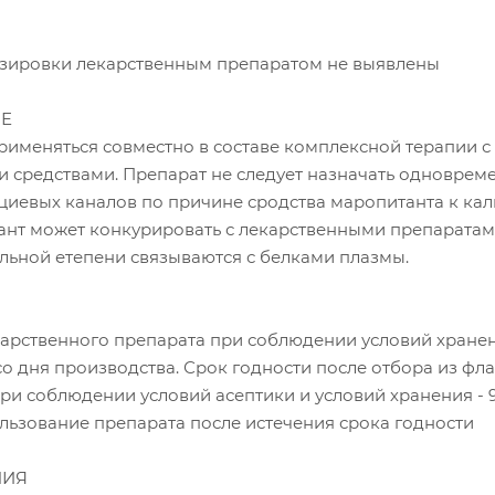
зировки лекарственным препаратом не выявлены
Е
именяться совместно в составе комплексной терапии с
 средствами. Препарат не следует назначать одноврем
циевых каналов по причине сродства маропитанта к ка
ант может конкурировать с лекарственными препаратам
льной етепени связываются с белками плазмы.
карственного препарата при соблюдении условий хране
 со дня производства. Срок годности после отбора из фл
при соблюдении условий асептики и условий хранения - 
льзование препарата после истечения срока годности
НИЯ