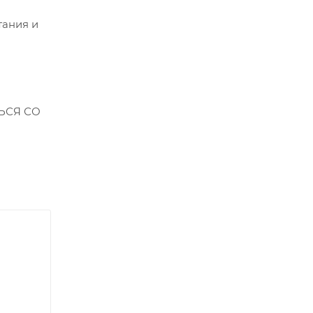
тания и
ЬСЯ СО