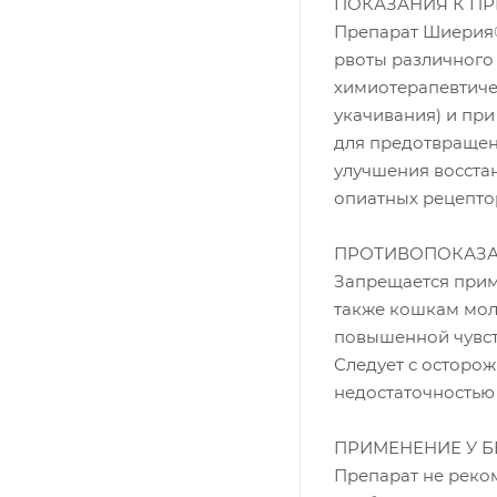
ПОКАЗАНИЯ К П
Препарат Шиерия
рвоты различного
химиотерапевтиче
укачивания) и пр
для предотвращен
улучшения восста
опиатных рецепто
ПРОТИВОПОКАЗ
Запрещается прим
также кошкам мол
повышенной чувст
Следует с осторо
недостаточностью
ПРИМЕНЕНИЕ У 
Препарат не реко