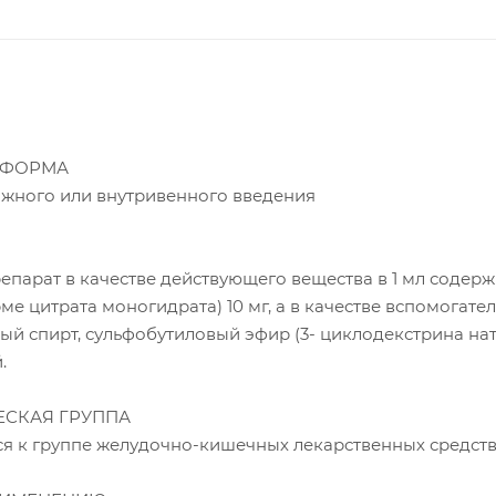
 ФОРМА
ожного или внутривенного введения
парат в качестве действующего вещества в 1 мл содерж
ме цитрата моногидрата) 10 мг, а в качестве вспомогате
ый спирт, сульфобутиловый эфир (3- циклодекстрина на
.
СКАЯ ГРУППА
я к группе желудочно-кишечных лекарственных средств