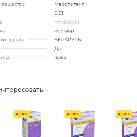
 вещество
Маропитант
0.01
а
miralek.vet
ка
Раствор
схождения
БЕЛАРУСЬ
Да
ница
флак
интересовать
Акция
Акция
Акция