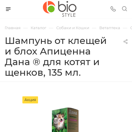
—
—
—
—
Главная
Каталог
Собаки и Кошки
Ветаптека
Шампунь от клещей
и блох Апиценна
Дана ® для котят и
щенков, 135 мл.
Акция