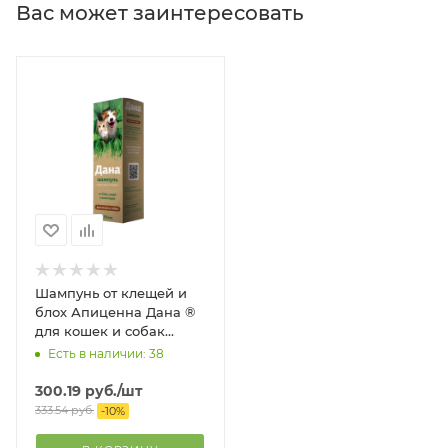
Вас может заинтересовать
Шампунь от клещей и
блох Апиценна Дана ®
для кошек и собак
флакон, 150 мл
Есть в наличии: 38
300.19
руб.
/шт
333.54
руб.
-
10
%