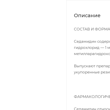
Описание
СОСТАВ И ФОРМ
Седамидин содерж
гидрохлорид — 1 м
метилларагидрокс
Выпускают препар
укупоренные рез
ФАРМАКОЛОГИЧЕ
Седамидин относи