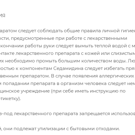
ИЯ
паратом следует соблюдать общие правила личной гигие
ости, предусмотренные при работе с лекарственными
окончании работы руки следует вымыть теплой водой с 
нтакте лекарственного препарата с кожей или слизисты
 их необходимо промыть большим количеством воды. Лю
ностью к компонентам Седамидина следует избегать пр
твенным препаратом. В случае появления аллергических
м попадании препарата в организм человека следует н
ицинское учреждение (при себе иметь инструкцию по
икетку).
з-под лекарственного препарата запрещается использо
, они подлежат утилизации с бытовыми отходами.