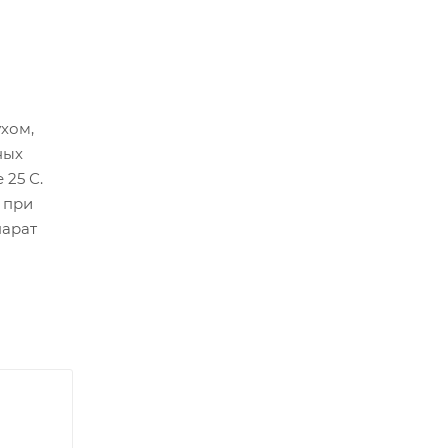
ухом,
ных
 25 С.
 при
парат