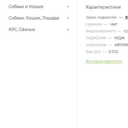
Собаки и Кошки
Характеристики
Срок годности
—
3
Собаки, Кошки, Лошади
t режим
—
Нет
КРС, Свиньи
Вид животного
—
С
МДЖ/СХЖ
—
МДЖ
ШтрихКод
—
481095
Вес (кг)
—
0.012
Все характеристики