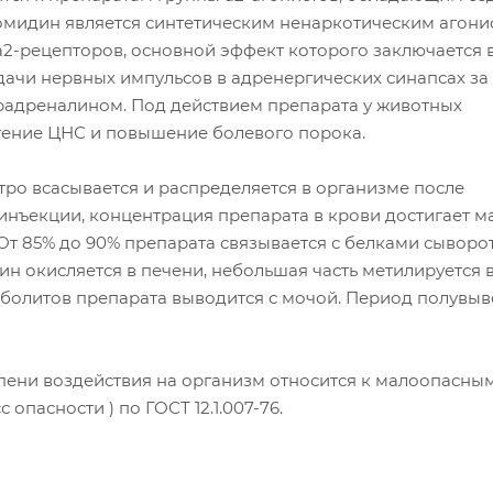
омидин является синтетическим ненаркотическим агони
а2-рецепторов, основной эффект которого заключается 
ачи нервных импульсов в адренергических синапсах за 
радреналином. Под действием препарата у животных
тение ЦНС и повышение болевого порока.
ро всасывается и распределяется в организме после
нъекции, концентрация препарата в крови достигает 
. От 85% до 90% препарата связывается с белками сыворо
н окисляется в печени, небольшая часть метилируется в
болитов препарата выводится с мочой. Период полувыве
пени воздействия на организм относится к малоопасны
с опасности ) по ГОСТ 12.1.007-76.