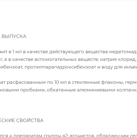
А ВЫПУСКА
ит в 1 мл в качестве действующего вещества медетоми
г, а в качестве вспомогательных веществ: натрия хлорид,
ибензоат, пропилпарагидроксибензоат и воду для инъе
ат расфасованным по 10 мл в стеклянные флаконы, гер
иновыми пробками, обкатанные алюминиевыми колпачк
СКИЕ СВОЙСТВА
тся к препаратам группы а2-агонистов, обладающим с