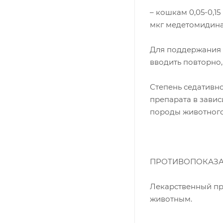
– кошкам 0,05-0,15
мкг медетомидина 
Для поддержания 
вводить повторно,
Степень седативн
препарата в зави
породы животного
ПРОТИВОПОКАЗ
Лекарственный пр
животным.