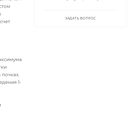
стом
в
ЗАДАТЬ ВОПРОС
счет
максимума
тки
 почках.
дения 1-
м