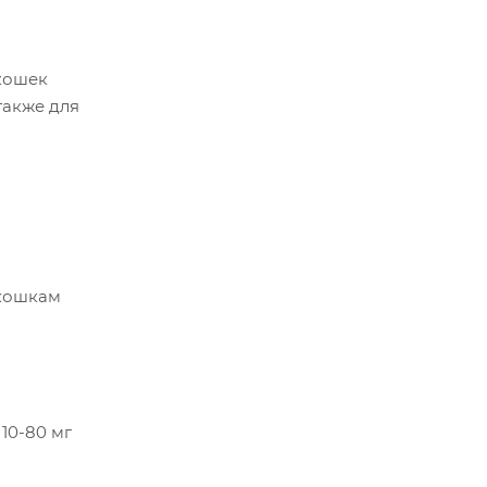
 кошек
также для
 кошкам
 10-80 мг