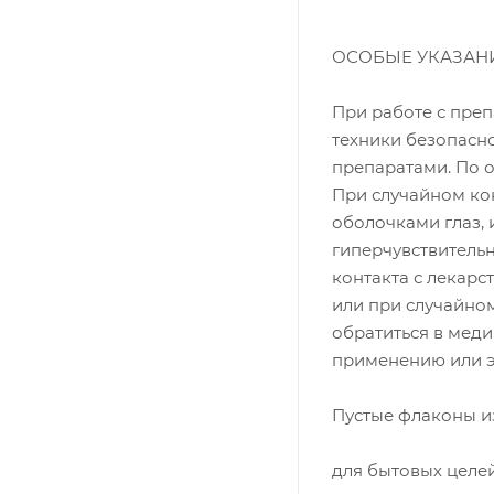
ОСОБЫЕ УКАЗАН
При работе с пре
техники безопасн
препаратами. По 
При случайном ко
оболочками глаз,
гиперчувствитель
контакта с лекарс
или при случайно
обратиться в мед
применению или эт
Пустые флаконы и
для бытовых целей