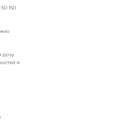
 50-150
ожно
я дозу
ностей и
м