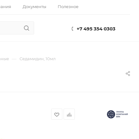
пания
Документы
Полезное
+7 495 354 0303
—
вные
Седамидин, 10мл