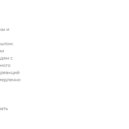
ны и
мылом.
ми
дям с
ямого
 реакций
емедленно
вать