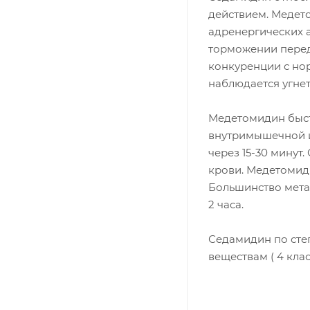
действием. Медет
адренергических 
торможении перед
конкуренции с но
наблюдается угне
Медетомидин быст
внутримышечной и
через 15-30 минут
крови. Медетомиди
Большинство мета
2 часа.
Седамидин по сте
веществам ( 4 клас