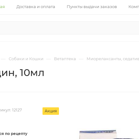
ная
Доставка и оплата
Пункты выдачи заказов
Ком
—
—
—
Собаки и Кошки
Ветаптека
Миорелаксанты, седати
ин, 10мл
икул:
12127
Акция
ся по рецепту