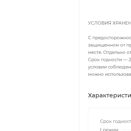
УСЛОВИЯ ХРАНЕ
С предосторожност
защищенном от пр
месте. Отдельно о
Срок годности — 2
условии соблюден
можно использоват
Характерист
Срок годнос
t режим