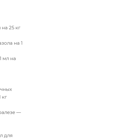
на 25 кг
зола на 1
1 мл на
ечных
 кг
фалезе —
л для