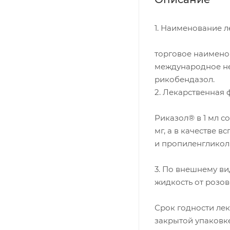
1. Наименование 
торговое наименов
международное не
рикобендазол.
2. Лекарственная 
Риказол® в 1 мл с
мг, а в качестве 
и пропиленгликол
3. По внешнему в
жидкость от розов
Срок годности ле
закрытой упаковке