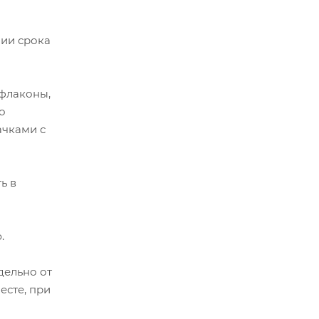
ии срока
 флаконы,
о
чками с
ь в
.
дельно от
есте, при