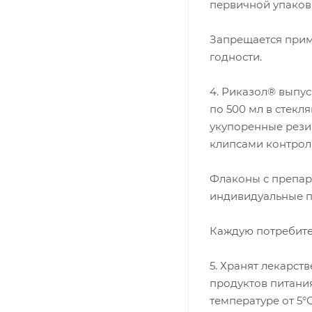
первичной упаковк
Запрещается прим
годности.
4. Риказол® выпус
по 500 мл в стекл
укупоренные рез
клипсами контрол
Флаконы с препара
индивидуальные п
Каждую потребите
5. Хранят лекарст
продуктов питани
температуре от 5°С