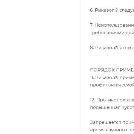
6. Риказол® следуе
7. Неиспользованн
требованиями дей
8. Риказол® отпус
ПОРЯДОК ПРИМЕ
11. Риказол® прим
профилактической 
12. Противопоказ
повышенная чувст
Запрещается прим
время случного п