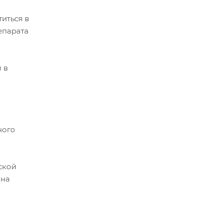
иться в
епарата
 в
ного
ской
 на