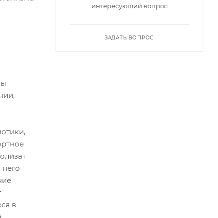
интересующий вопрос
ЗАДАТЬ ВОПРОС
ты
нии,
иотики,
ортное
ролизат
 него
ние
т
ся в
й