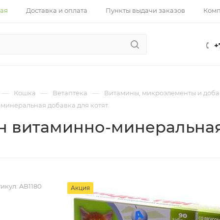
ная
Доставка и оплата
Пункты выдачи заказов
Ком
+
—
—
—
Кошка
Ветаптека
Витамины, микроэлементы и доб
минеральная добавка для котят.
н витаминно-минеральная 
икул:
AB1180
Акция