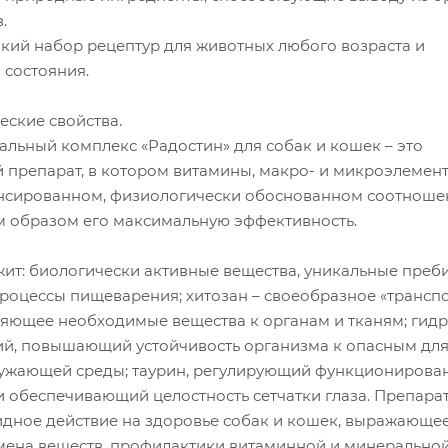
.
ий набор рецептур для животных любого возраста и
 состояния.
еские свойства.
льный комплекс «Радостин» для собак и кошек – это
препарат, в котором витамины, макро- и микроэлемен
ансированном, физиологически обоснованном соотноше
м образом его максимальную эффективность.
ит: биологически активные вещества, уникальные преб
оцессы пищеварения; хитозан – своеобразное «трансп
ляющее необходимые вещества к органам и тканям; гид
й, повышающий устойчивость организма к опасным для
ужающей среды; таурин, регулирующий функционирова
и обеспечивающий целостность сетчатки глаза. Препара
идное действие на здоровье собак и кошек, выражающее
ена веществ, профилактики витаминной и минерально