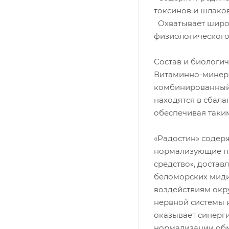
токсинов и шлаков
Охватывает широк
физиологического
Состав и биологич
Витаминно-минера
комбинированный 
находятся в сбал
обеспечивая таки
«Радостин» содерж
нормализующие пр
средство», достав
беломорских миди
воздействиям окр
нервной системы 
оказывает синерг
нормализации обм