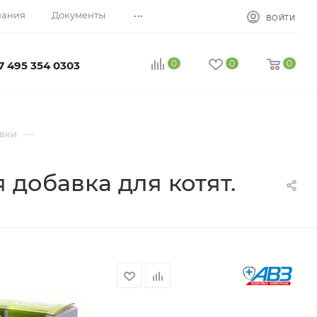
...
пания
Документы
ВОЙТИ
0
0
0
7 495 354 0303
—
авки
добавка для котят.