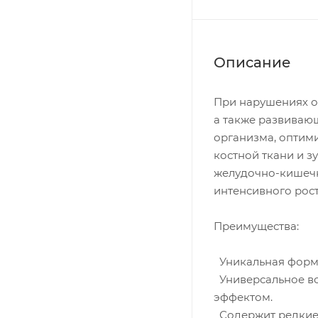
Описание
При нарушениях о
а также развиваю
организма, оптим
костной ткани и з
желудочно-кишечн
интенсивного рост
Преимущества:
Уникальная форму
Универсальное во
эффектом.
Содержит редкие 