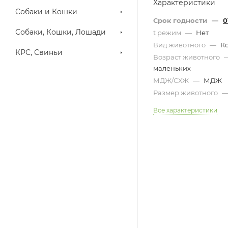
Характеристики
Собаки и Кошки
Срок годности
—
0
Собаки, Кошки, Лошади
t режим
—
Нет
Вид животного
—
К
КРС, Свиньи
Возраст животного
маленьких
МДЖ/СХЖ
—
МДЖ
Размер животного
Все характеристики