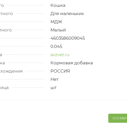
го
Кошка
отного
Для маленьких
МДЖ
тного
Малый
4603586009045
0.045
а
avzvet.ru
ка
Кормовая добавка
схождения
РОССИЯ
Нет
ница
шт
ОСТАВИ