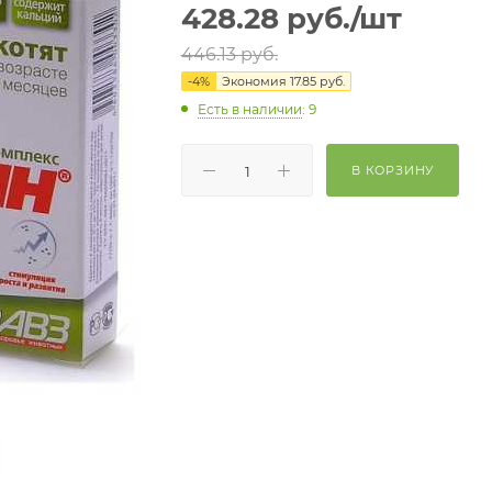
428.28
руб.
/шт
446.13
руб.
-
4
%
Экономия
17.85
руб.
Есть в наличии
: 9
В КОРЗИНУ