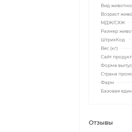
Вид животно
Возраст жив
МДЖ/СХЖ
Размер живо
ШтрихКод
Вес (кг)
Сайт продукт
Форма выпус
Страна прои
Фарм
Базовая еди
Отзывы