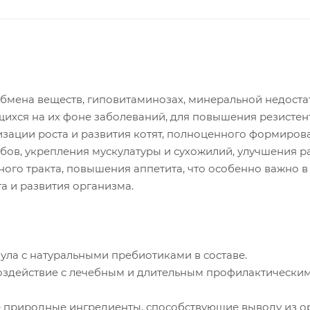
бмена веществ, гиповитаминозах, минеральной недоста
щихся на их фоне заболеваний, для повышения резистен
изации роста и развития котят, полноценного формиров
убов, укрепления мускулатуры и сухожилий, улучшения 
ого тракта, повышения аппетита, что особенно важно в
а и развития организма.
ла с натуральными пребиотиками в составе.
здействие с лечебным и длительным профилактически
природные ингредиенты, способствующие выводу из о