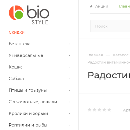
Акции
Глав
Скидки
Ветаптека
—
Главная
Каталог
Универсальные
Радостин витаминно-
Кошка
Радости
Собака
Птицы и грызуны
С-х животные, лошади
Арт
Кролики и хорьки
Рептилии и рыбы