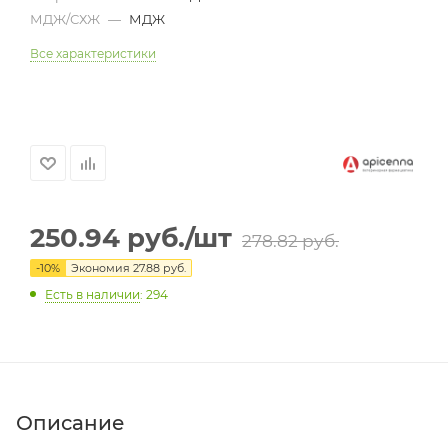
МДЖ/СХЖ
—
МДЖ
Все характеристики
250.94
руб.
/шт
278.82
руб.
-
10
%
Экономия
27.88
руб.
Есть в наличии
: 294
Описание