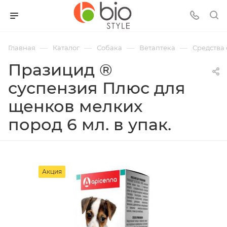
—
—
—
—
Главная
Каталог
Собака
Ветаптека
Средства 
Празицид ®
суспензия Плюс для
щенков мелких
пород 6 мл. в упак.
Акция