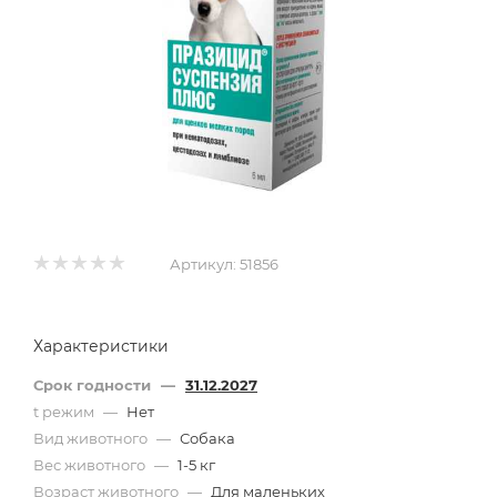
Артикул:
51856
Характеристики
Срок годности
—
31.12.2027
t режим
—
Нет
Вид животного
—
Собака
Вес животного
—
1-5 кг
Возраст животного
—
Для маленьких