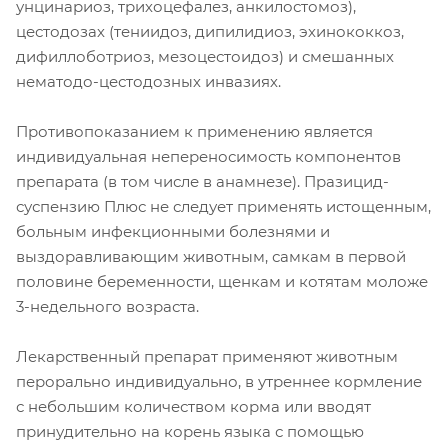
унцинариоз, трихоцефалез, анкилостомоз),
цестодозах (тениидоз, дипилидиоз, эхинококкоз,
дифиллоботриоз, мезоцестоидоз) и смешанных
нематодо-цестодозных инвазиях.
Противопоказанием к применению является
индивидуальная непереносимость компонентов
препарата (в том числе в анамнезе). Празицид-
суспензию Плюс не следует применять истощенным,
больным инфекционными болезнями и
выздоравливающим животным, самкам в первой
половине беременности, щенкам и котятам моложе
3-недельного возраста.
Лекарственный препарат применяют животным
перорально индивидуально, в утреннее кормление
с небольшим количеством корма или вводят
принудительно на корень языка с помощью