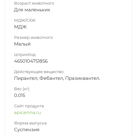
Возраст животного
Для маленьких
МДЖ/СХЖ
МДЖ
Размер животного
Малый
ШтрихКод
4650104751856
Действующее вещество
Пирантел, Фебантел, Празиквантел.
Вес (кг)
0.015
Сайт продукта
apicenna.ru
Форма выпуска
Суспензия