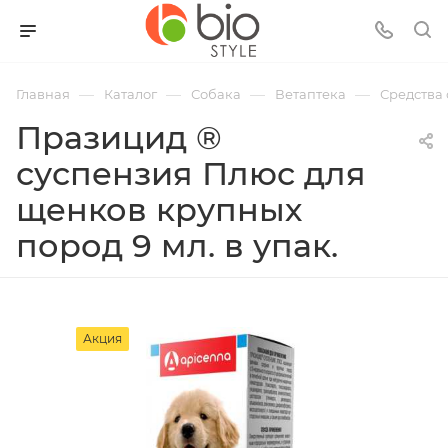
—
—
—
—
Главная
Каталог
Собака
Ветаптека
Средства 
Празицид ®
суспензия Плюс для
щенков крупных
пород 9 мл. в упак.
Акция