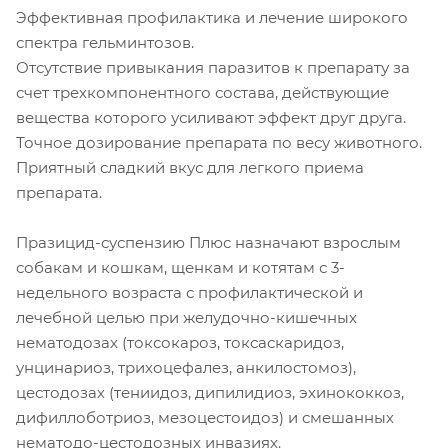
Эффективная профилактика и лечение широкого
спектра гельминтозов.
Отсутствие привыкания паразитов к препарату за
счет трехкомпонентного состава, действующие
вещества которого усиливают эффект друг друга.
Точное дозирование препарата по весу животного.
Приятный сладкий вкус для легкого приема
препарата.
Празицид-суспензию Плюс назначают взрослым
собакам и кошкам, щенкам и котятам с 3-
недельного возраста с профилактической и
лечебной целью при желудочно-кишечных
нематодозах (токсокароз, токсаскаридоз,
унцинариоз, трихоцефалез, анкилостомоз),
цестодозах (тениидоз, дипилидиоз, эхинококкоз,
дифиллоботриоз, мезоцестоидоз) и смешанных
нематодо-цестодозных инвазиях.