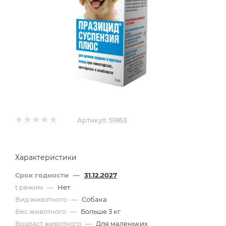
Артикул:
51863
Характеристики
Срок годности
—
31.12.2027
t режим
—
Нет
Вид животного
—
Собака
Вес животного
—
Больше 3 кг
Возраст животного
—
Для маленьких