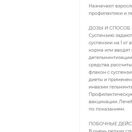
Назначают взросл
профилактики и л
ДОЗЫ И СПОСОБ
Суспензию задают
суспензии на 1 кг
корма или вводят
дегельминтизации 
средства рассчиты
флакон с суспензи
диеты и применени
инвазии гельминта
Профилактическую
вакцинации. Лече
по показаниям.
ПОБОЧНЫЕ ДЕЙС
В очень редких с