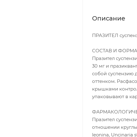
Описание
ПРАЗИТЕЛ суспенз
СОСТАВ И ФОРМ
Празител суспензи
30 мг и празикван
собой суспензию 
оттенком. Расфас
крышками контрол
упаковывают в ка
ФАРМАКОЛОГИЧЕ
Празител суспенз
отношении круглых 
leonina, Uncinaria 