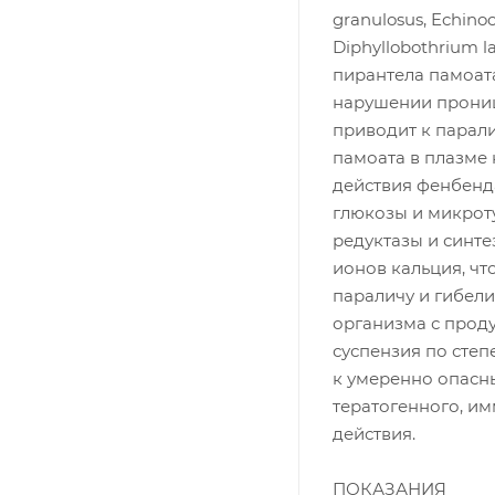
granulosus, Echinoc
Diphyllobothrium l
пирантела памоат
нарушении прониц
приводит к парал
памоата в плазме 
действия фенбенд
глюкозы и микрот
редуктазы и синт
ионов кальция, ч
параличу и гибел
организма с проду
суспензия по сте
к умеренно опасн
тератогенного, и
действия.
ПОКАЗАНИЯ