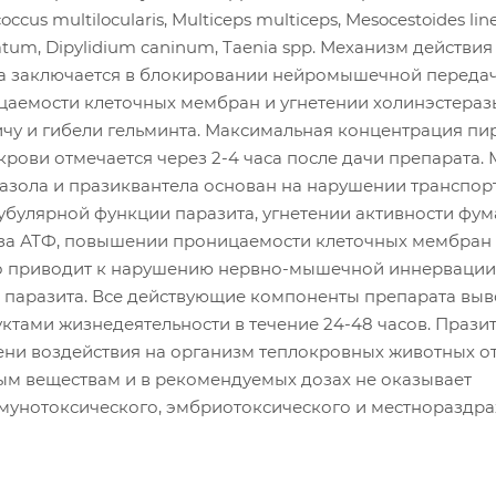
occus multilocularis, Multiceps multiceps, Mesocestoides lin
atum, Dipylidium caninum, Taenia spp. Механизм действия
а заключается в блокировании нейромышечной передач
аемости клеточных мембран и угнетении холинэстеразы
ичу и гибели гельминта. Максимальная концентрация пи
крови отмечается через 2-4 часа после дачи препарата.
азола и празиквантела основан на нарушении транспор
убулярной функции паразита, угнетении активности фум
еза АТФ, повышении проницаемости клеточных мембран
то приводит к нарушению нервно-мышечной иннервации
и паразита. Все действующие компоненты препарата выв
ктами жизнедеятельности в течение 24-48 часов. Прази
пени воздействия на организм теплокровных животных о
ым веществам и в рекомендуемых дозах не оказывает
ммунотоксического, эмбриотоксического и местноразд