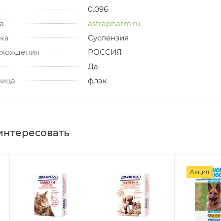
0.096
а
astrapharm.ru
ка
Суспензия
схождения
РОССИЯ
Да
ница
флак
интересовать
Акция