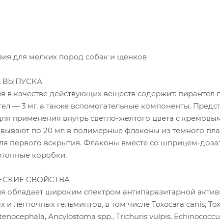
ия для мелких пород собак и щенков
А ВЫПУСКА
я в качестве действующих веществ содержит: пирантел
тел — 3 мг, а также вспомогательные компоненты. Предс
для применения внутрь светло-желтого цвета с кремовы
овывают по 20 мл в полимерные флаконы из темного пла
я первого вскрытия. Флаконы вместе со шприцем-доз
ртонные коробки.
СКИЕ СВОЙСТВА
ия обладает широким спектром антипаразитарной актив
и ленточных гельминтов, в том числе Toxocara canis, Tox
stenocephala, Ancylostoma spp., Trichuris vulpis, Echinococcu