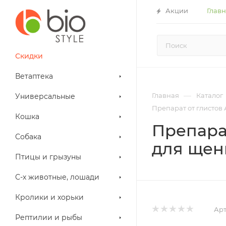
Акции
Глав
Скидки
Ветаптека
—
Главная
Каталог
Универсальные
Препарат от глистов 
Кошка
Препара
Собака
для щенк
Птицы и грызуны
С-х животные, лошади
Кролики и хорьки
Арт
Рептилии и рыбы