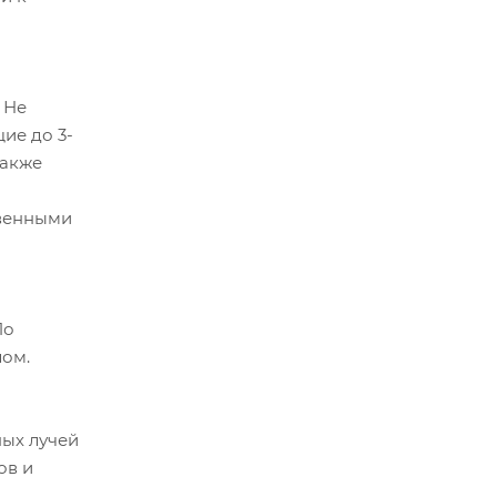
 Не
ие до 3-
также
твенными
По
лом.
ных лучей
ов и