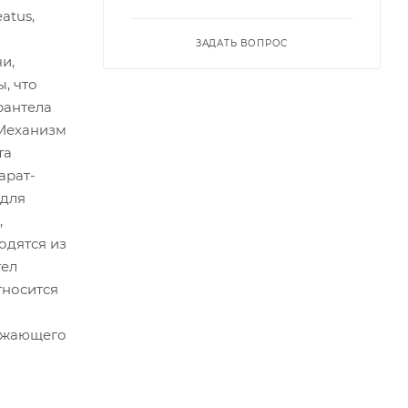
eatus,
ЗАДАТЬ ВОПРОС
и,
, что
рантела
 Механизм
та
арат-
 для
,
одятся из
тел
тносится
ражающего