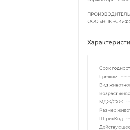
ПРОИЗВОДИТЕЛ
ООО «НПК «СКиФФ»
Характерист
Срок годнос
t режим
Вид животно
Возраст жив
МДЖ/СХЖ
Размер живо
ШтрихКод
Действующее