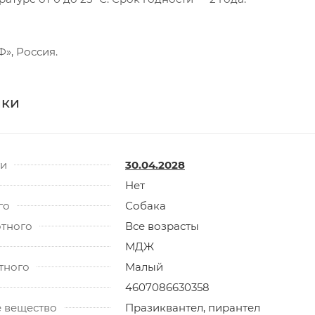
Ь
, Россия.
ики
ти
30.04.2028
Нет
го
Собака
отного
Все возрасты
МДЖ
тного
Малый
4607086630358
 вещество
Празиквантел, пирантел