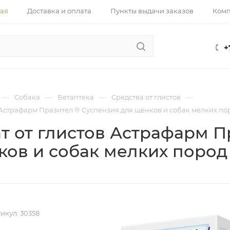
ная
Доставка и оплата
Пункты выдачи заказов
Ком
+
—
—
—
—
Собака
Ветаптека
Средства от глистов
Астрафарм Празител ® Суспензия для щенков и собак мелких поро
т от глистов Астрафарм П
ов и собак мелких пород 2
икул:
30358