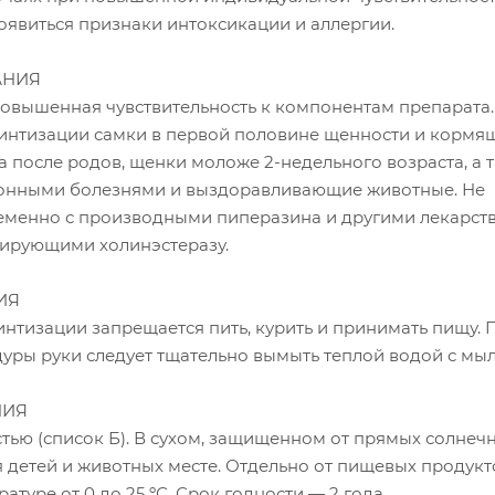
оявиться признаки интоксикации и аллергии.
АНИЯ
овышенная чувствительность к компонентам препарата.
интизации самки в первой половине щенности и кормящ
а после родов, щенки моложе 2-недельного возраста, а 
онными болезнями и выздоравливающие животные. Не
еменно с производными пиперазина и другими лекарс
бирующими холинэстеразу.
ИЯ
нтизации запрещается пить, курить и принимать пищу. 
уры руки следует тщательно вымыть теплой водой с мы
НИЯ
тью (список Б). В сухом, защищенном от прямых солнеч
 детей и животных месте. Отдельно от пищевых продукт
туре от 0 до 25 ºС. Срок годности — 2 года.