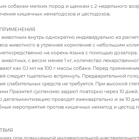
ым собакам мелких пород и щенкам с 2-недельного возр
ечения кишечных нематодозов и цестодозов.
 ПРИМЕНЕНИЯ
 животным внутрь однократно индивидуально из расчета
 веса животного в утреннее кормление с небольшим кол
 непосредственно на корень языка с помощью дозатора.
животных, с весом менее 1 кг, количество лекарственно
вают как 0,1 мл на 100 г массы собаки. Перед применени
ей следует тщательно встряхнуть. Предварительной гол
я слабительных средств не требуется. При высокой сте
ми Празител суспензию задают повторно через 10 дней.
 дегельминтизацию проводят ежеквартально и за 10 дн
бные мероприятия против кишечных нематод и цестод 
ТВИЯ
лучаях при повышенной индивидуальной чувствительност