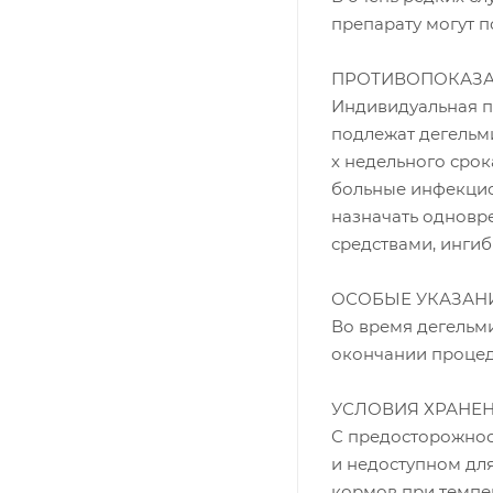
препарату могут п
ПРОТИВОПОКАЗ
Индивидуальная п
подлежат дегельм
х недельного срок
больные инфекци
назначать одновр
средствами, инги
ОСОБЫЕ УКАЗАН
Во время дегельми
окончании процед
УСЛОВИЯ ХРАНЕ
С предосторожнос
и недоступном для
кормов при темпера