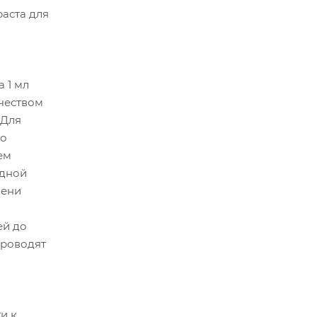
аста для
 1 мл
ичеством
 Для
го
ем
одной
пени
ей до
проводят
и к