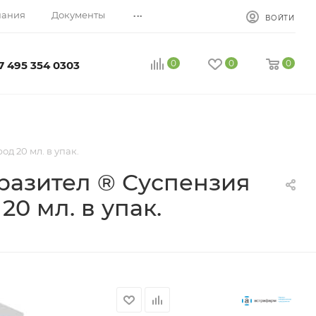
...
пания
Документы
ВОЙТИ
0
0
0
7 495 354 0303
д 20 мл. в упак.
разител ® Суспензия
0 мл. в упак.