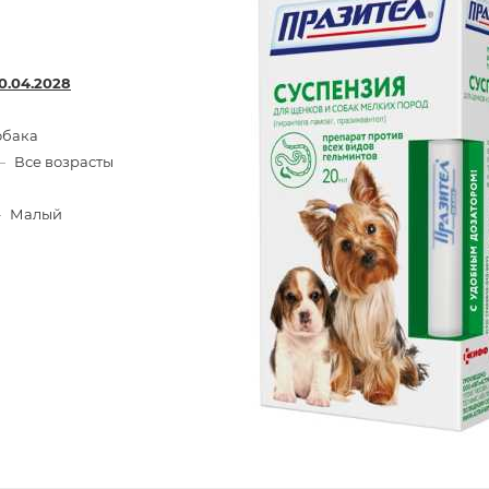
0.04.2028
обака
—
Все возрасты
—
Малый