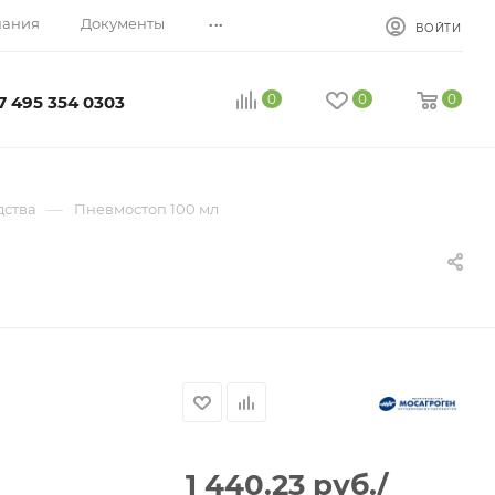
...
пания
Документы
ВОЙТИ
0
0
0
7 495 354 0303
—
дства
Пневмостоп 100 мл
1 440.23
руб.
/