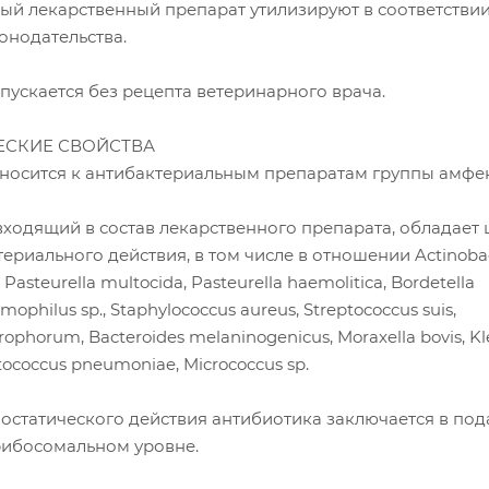
ый лекарственный препарат утилизируют в соответствии
онодательства.
пускается без рецепта ветеринарного врача.
СКИЕ СВОЙСТВА
тносится к антибактериальным препаратам группы амфе
входящий в состав лекарственного препарата, обладае
ериального действия, в том числе в отношении Actinobac
asteurella multocida, Pasteurella haemolitica, Bordetella
mophilus sp., Staphylococcus aureus, Streptococcus suis,
ophorum, Bacteroides melaninogenicus, Moraxella bovis, Kle
ococcus pneumoniae, Micrococcus sp.
остатического действия антибиотика заключается в по
 рибосомальном уровне.