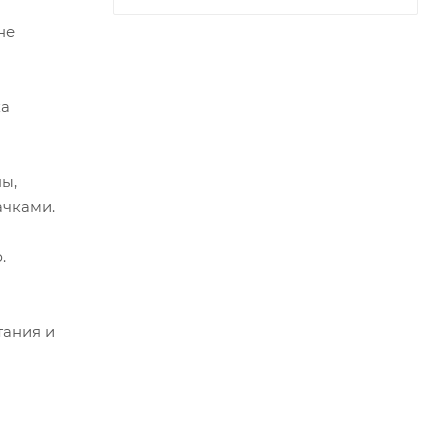
не
ка
ы,
чками.
.
тания и