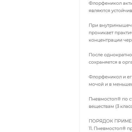
Флорфеникол акти
являются устойчи
При внутримышечн
проникает практич
концентрации чере
После однократно
сохраняется в орг
Флорфеникол и ег
мочой и в меньше
Пневмостоп® по с
веществам (3 клас
ПОРЯДОК ПРИМЕ
11. Пневмостоп® п