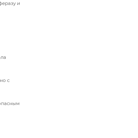
феразу и
ола
но с
 опасным