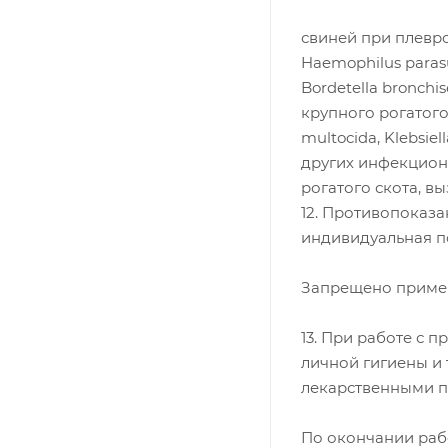
свиней при плевро
Haemophilus paras
Bordetella bronchis
крупного рогатого
multocida, Klebsie
других инфекцион
рогатого скота, 
12. Противопоказ
индивидуальная п
Запрещено примен
13. При работе с
личной гигиены и 
лекарственными п
По окончании раб