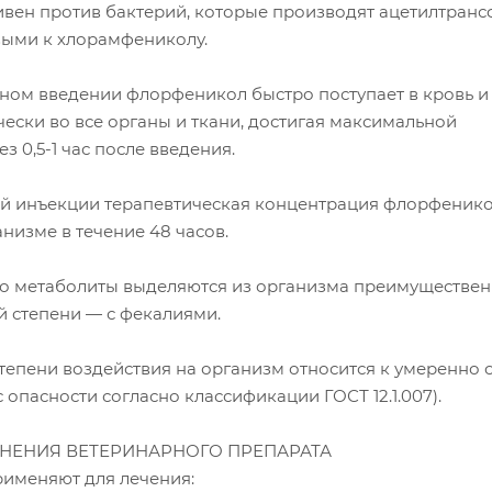
вен против бактерий, которые производят ацетилтранс
выми к хлорамфениколу.
ом введении флорфеникол быстро поступает в кровь и
ески во все органы и ткани, достигая максимальной
з 0,5-1 час после введения.
й инъекции терапевтическая концентрация флорфеник
анизме в течение 48 часов.
о метаболиты выделяются из организма преимуществен
й степени — с фекалиями.
тепени воздействия на организм относится к умеренно
с опасности согласно классификации ГОСТ 12.1.007).
НЕНИЯ ВЕТЕРИНАРНОГО ПРЕПАРАТА
рименяют для лечения: