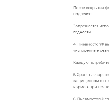
После вскрытия ф
подлежат.
Запрещается испо
годности.
4. Пневмостоп® в
укупоренные рез
Каждую потребите
5. Хранят лекарст
защищенном от пр
кормов, при темпер
6. Пневмостоп® сл