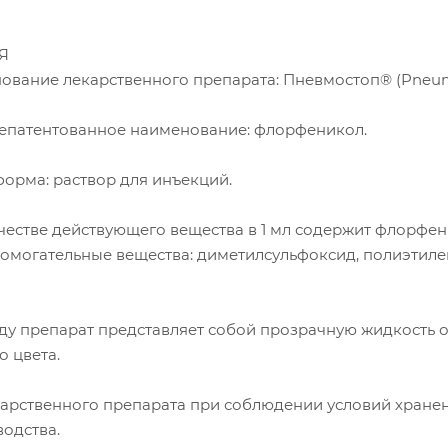
Я
нование лекарственного препарата: Пневмостоп® (Pneum
патентованное наименование: флорфеникол.
форма: раствор для инъекций.
честве действующего вещества в 1 мл содержит флорфе
спомогательные вещества: диметилсульфоксид, полиэтиле
ду препарат представляет собой прозрачную жидкость о
о цвета.
карственного препарата при соблюдении условий хране
водства.