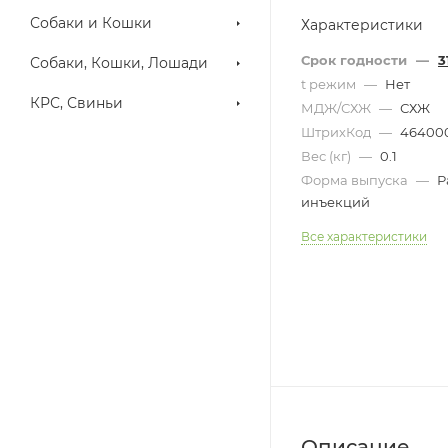
Собаки и Кошки
Характеристики
Срок годности
—
3
Собаки, Кошки, Лошади
t режим
—
Нет
КРС, Свиньи
МДЖ/СХЖ
—
СХЖ
ШтрихКод
—
464000
Вес (кг)
—
0.1
Форма выпуска
—
Р
инъекций
Все характеристики
Описание