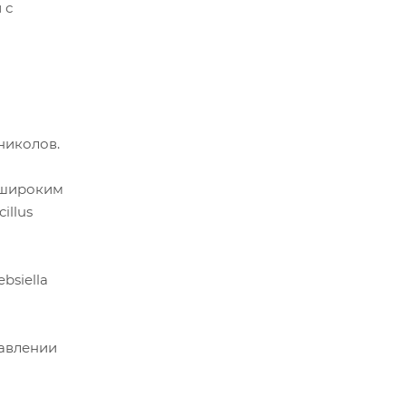
 с
николов.
т широким
illus
bsiella
давлении