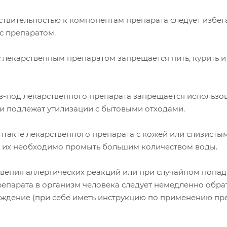
ствительностью к компонентам препарата следует избег
с препаратом.
 лекарственным препаратом запрещается пить, курить и
з-под лекарственного препарата запрещается использов
ни подлежат утилизации с бытовыми отходами.
нтакте лекарственного препарата с кожей или слизисты
, их необходимо промыть большим количеством воды.
овения аллергических реакций или при случайном попа
епарата в организм человека следует немедленно обрат
ждение (при себе иметь инструкцию по применению пр