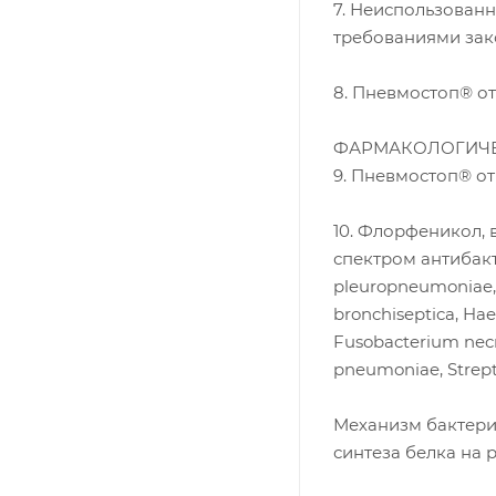
7. Неиспользованн
требованиями зак
8. Пневмостоп® от
ФАРМАКОЛОГИЧЕ
9. Пневмостоп® о
10. Флорфеникол, 
спектром антибакт
pleuropneumoniae, P
bronchiseptica, Hae
Fusobacterium necr
pneumoniae, Strept
Механизм бактери
синтеза белка на