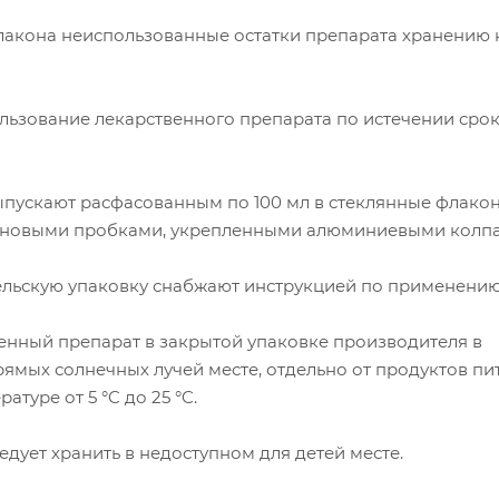
лакона неиспользованные остатки препарата хранению 
льзование лекарственного препарата по истечении сро
ыпускают расфасованным по 100 мл в стеклянные флакон
иновыми пробками, укрепленными алюминиевыми колпа
льскую упаковку снабжают инструкцией по применению
венный препарат в закрытой упаковке производителя в
ямых солнечных лучей месте, отдельно от продуктов пи
атуре от 5 °C до 25 °C.
едует хранить в недоступном для детей месте.