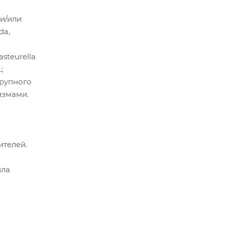
 и/или
da,
steurella
;
крупного
измами.
ителей.
ила