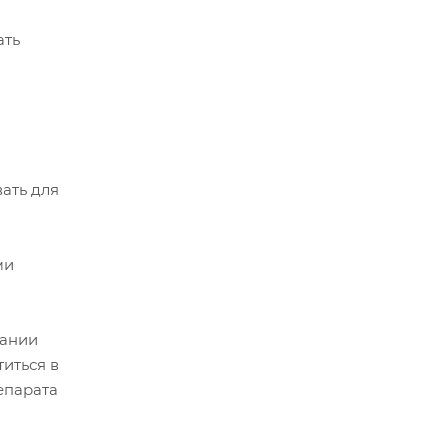
ать
ать для
ми
дании
иться в
епарата