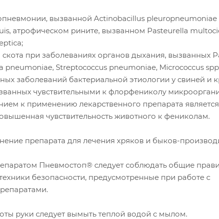
пневмонии, вызванной Actinobacillus pleuropneumoniae
uis, атрофическом рините, вызванном Pasteurella multoci
eptica;
 скота при заболеваниях органов дыхания, вызванных Pa
lla pneumoniae, Streptococcus pneumoniae, Micrococcus spp.
ных заболеваний бактериальной этиологии у свиней и 
вызванных чувствительными к флорфениколу микроорган
анием к применению лекарственного препарата является
овышенная чувствительность животного к фениколам.
ение препарата для лечения хряков и быков-производ
 препаратом Пневмостоп® следует соблюдать общие прав
техники безопасности, предусмотренные при работе с
репаратами.
оты руки следует вымыть теплой водой с мылом.