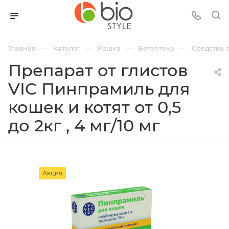
—
—
—
—
Главная
Каталог
Кошка
Ветаптека
Средства о
Препарат от глистов
VIC Пинпрамиль для
кошек и котят от 0,5
до 2кг , 4 мг/10 мг
Акция