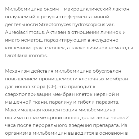
Мильбемицина оксим – макроциклический лактон,
получаемый в результате ферментативной
деятельности Streptomyces hydroscopicus var.
Aureolacrimosus. Активен в отношении личинок и
имаго нематод, паразитирующих в желудочно-
кишечном тракте кошек, а также личинок нематоды
Dirofilaria immitis.
Механизм действия мильбемицина обусловлен
повышением проницаемости клеточных мембран
для ионов хлора (Cl-), что приводит к
сверхполяризации мембран клеток нервной и
мышечной ткани, параличу и гибели паразита.
Максимальная концентрация мильбемицина
оксима в плазме крови кошек достигается через 2
часа после перорального введения препарата. Из
организма мильбемицин выводится в основном в