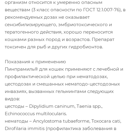
организм относится к умеренно опасным
веществам (3 класс опасности по ГОСТ 12.1.007-76), в
рекомендуемых дозах не оказывает
сенсибилизирующего, эмбриотоксического и
тератогенного действия, хорошо переносится
кошками разных пород и возрастов. Препарат
токсичен для рыб и других гидробионтов.
Показания к применению
Пинпрамиль® для кошек применяют с лечебной и
профилактической целью при нематодозах,
цестодозах и смешанных нематодо-цестодозных
инвазиях, вызванных гельминтами следующих
видов:
цестоды – Dipylidium caninum, Taenia spp.,
Echinococcus multilocularis.
нематоды – Ancylostoma tubaeforme, Toxocara cati,
Dirofilaria immitis (профилактика заболевания в