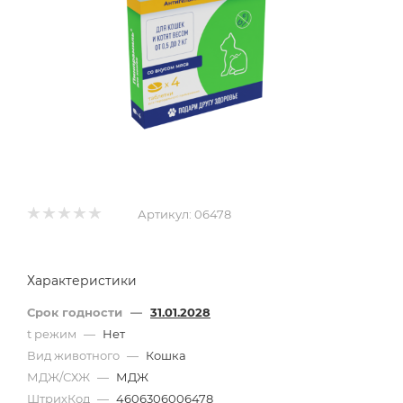
Артикул:
06478
Характеристики
Срок годности
—
31.01.2028
t режим
—
Нет
Вид животного
—
Кошка
МДЖ/СХЖ
—
МДЖ
ШтрихКод
—
4606306006478