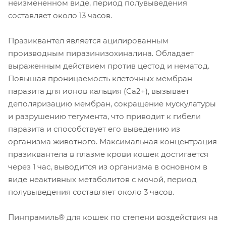
неизмененном виде, период полувыведения
составляет около 13 часов.
Празиквантел является ацилированным
производным пиразинизохиналина. Обладает
выраженным действием против цестод и нематод.
Повышая проницаемость клеточных мембран
паразита для ионов кальция (Са2+), вызывает
деполяризацию мембран, сокращение мускулатуры
и разрушению тегумента, что приводит к гибели
паразита и способствует его выведению из
организма животного. Максимальная концентрация
празиквантела в плазме крови кошек достигается
через 1 час, выводится из организма в основном в
виде неактивных метаболитов с мочой, период
полувыведения составляет около 3 часов.
Пинпрамиль® для кошек по степени воздействия на