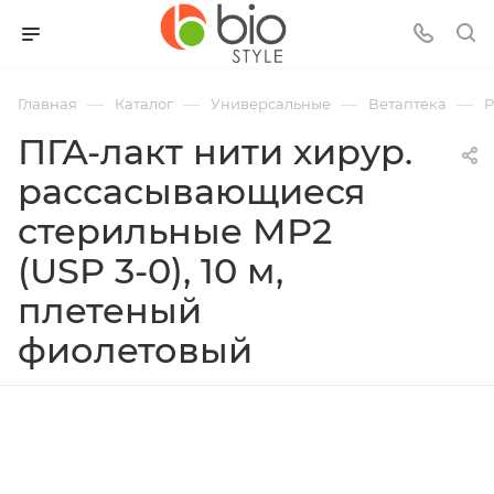
—
—
—
—
Главная
Каталог
Универсальные
Ветаптека
Р
ПГА-лакт нити хирур.
рассасывающиеся
стерильные MР2
(USP 3-0), 10 м,
плетеный
фиолетовый